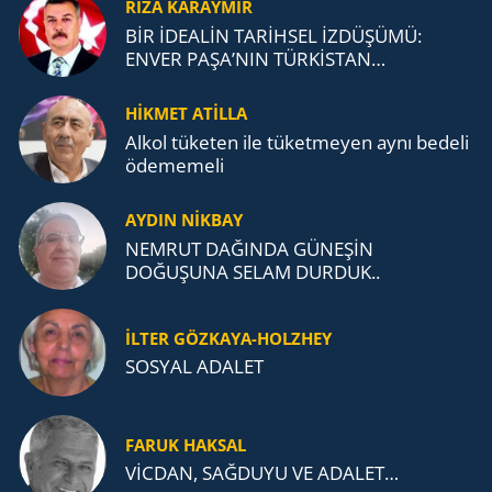
RIZA KARAYMIR
BİR İDEALİN TARİHSEL İZDÜŞÜMÜ:
ENVER PAŞA’NIN TÜRKİSTAN
MÜCADELESİ VE TÜRK DEVLETLERİ
TEŞKİLATI’NA UZANAN MİRASI
HİKMET ATİLLA
Alkol tü­ke­ten ile tü­ket­me­yen aynı be­de­li
öde­me­me­li
AYDIN NİKBAY
NEMRUT DAĞINDA GÜNEŞİN
DOĞUŞUNA SELAM DURDUK..
İLTER GÖZKAYA-HOLZHEY
SOSYAL ADALET
FARUK HAKSAL
VİCDAN, SAĞ­DU­YU VE ADA­LET…