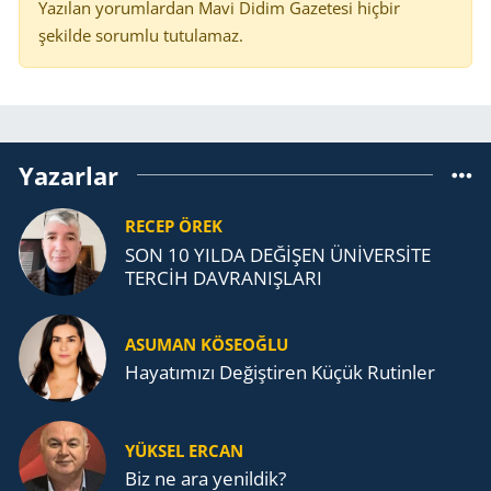
Yazılan yorumlardan Mavi Didim Gazetesi hiçbir
şekilde sorumlu tutulamaz.
Yazarlar
RECEP ÖREK
SON 10 YILDA DEĞİŞEN ÜNİVERSİTE
TERCİH DAVRANIŞLARI
ASUMAN KÖSEOĞLU
Ha­ya­tı­mı­zı De­ğiş­ti­ren Küçük Ru­tin­ler
YÜKSEL ERCAN
Biz ne ara yenildik?