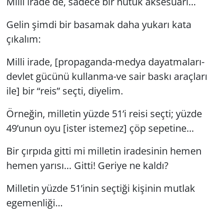
Milli irade de, sadece bir nutuk aksesuarı…
Gelin şimdi bir basamak daha yukarı kata
çıkalım:
Milli irade, [propaganda-medya dayatmaları-
devlet gücünü kullanma-ve sair baskı araçları
ile] bir “reis” seçti, diyelim.
Örneğin, milletin yüzde 51’i reisi seçti; yüzde
49’unun oyu [ister istemez] çöp sepetine…
Bir çırpıda gitti mi milletin iradesinin hemen
hemen yarısı… Gitti! Geriye ne kaldı?
Milletin yüzde 51’inin seçtiği kişinin mutlak
egemenliği…