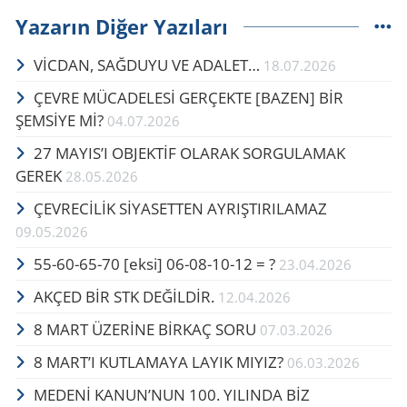
Yazarın Diğer Yazıları
VİCDAN, SAĞ­DU­YU VE ADA­LET…
18.07.2026
ÇEVRE MÜCADELESİ GERÇEKTE ​​​​​​​[BAZEN] BİR
ŞEMSİYE Mİ?
04.07.2026
27 MAYIS’I OB­JEKTİF OLA­RAK SOR­GU­LA­MAK
GEREK
28.05.2026
ÇEVRECİLİK SİYASETTEN AYRIŞTIRILAMAZ
09.05.2026
55-60-65-70 [eksi] 06-08-10-12 = ?
23.04.2026
AKÇED BİR STK DEĞİLDİR.
12.04.2026
8 MART ÜZERİNE BİRKAÇ SORU
07.03.2026
8 MART’I KUTLAMAYA LAYIK MIYIZ?
06.03.2026
MEDENİ KANUN’NUN 100. YILINDA BİZ