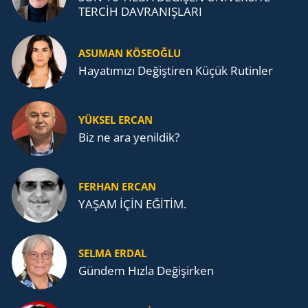
TERCİH DAVRANIŞLARI
ASUMAN KÖSEOĞLU
Ha­ya­tı­mı­zı De­ğiş­ti­ren Küçük Ru­tin­ler
YÜKSEL ERCAN
Biz ne ara yenildik?
FERHAN ERCAN
YAŞAM İÇİN EĞİTİM.
SELMA ERDAL
Gündem Hızla Değişirken