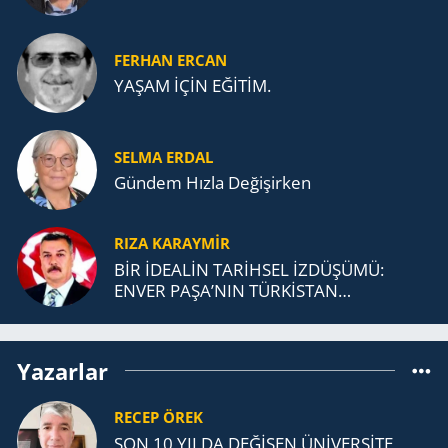
FERHAN ERCAN
YAŞAM İÇİN EĞİTİM.
SELMA ERDAL
Gündem Hızla Değişirken
RIZA KARAYMIR
BİR İDEALİN TARİHSEL İZDÜŞÜMÜ:
ENVER PAŞA’NIN TÜRKİSTAN
MÜCADELESİ VE TÜRK DEVLETLERİ
TEŞKİLATI’NA UZANAN MİRASI
Yazarlar
RECEP ÖREK
SON 10 YILDA DEĞİŞEN ÜNİVERSİTE