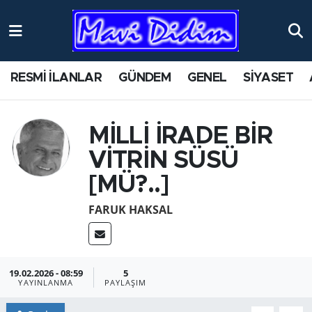
ANTİK YERLER
Nöbetçi Eczaneler
RESMİ İLANLAR
GÜNDEM
GENEL
SİYASET
ASAYİŞ
Hava Durumu
AYDIN
Namaz Vakitleri
MİLLİ İRADE BİR
VİTRİN SÜSÜ
BİLİM VE TEKNOLOJİ
Trafik Durumu
[MÜ?..]
ÇEVRE
Süper Lig Puan Durumu ve Fikstür
FARUK HAKSAL
EĞİTİM
Tüm Manşetler
EKONOMİ
Son Dakika Haberleri
19.02.2026 - 08:59
5
YAYINLANMA
PAYLAŞIM
GENEL
Haber Arşivi