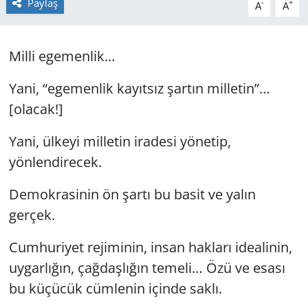
Paylaş
-
+
A
A
GÜNDEM
Milli egemenlik…
HABERDE İNSAN
Yani, “egemenlik kayıtsız şartın milletin”…
KÜLTÜR SANAT
[olacak!]
MAGAZİN
Yani, ülkeyi milletin iradesi yönetip,
yönlendirecek.
POLİTİKA
Demokrasinin ön şartı bu basit ve yalın
RESMİ İLANLAR
gerçek.
SAĞLIK
Cumhuriyet rejiminin, insan hakları idealinin,
uygarlığın, çağdaşlığın temeli… Özü ve esası
SİYASET
bu küçücük cümlenin içinde saklı.
SPOR