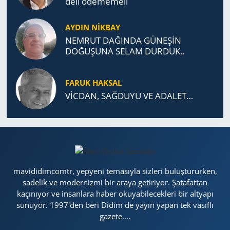
de­li öde­me­me­li
AYDIN NİKBAY
NEMRUT DAĞINDA GÜNEŞİN
DOĞUŞUNA SELAM DURDUK..
FARUK HAKSAL
VİCDAN, SAĞ­DU­YU VE ADA­LET…
mavididimcomtr, yepyeni temasıyla sizleri buluştururken,
sadelik ve modernizmi bir araya getiriyor. Şatafattan
kaçınıyor ve insanlara haber okuyabilecekleri bir altyapı
sunuyor. 1997'den beri Didim de yayın yapan tek vasıflı
gazete....