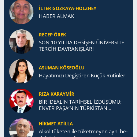
İLTER GÖZKAYA-HOLZHEY
HABER ALMAK
RECEP ÖREK
SON 10 YILDA DEĞİŞEN ÜNİVERSİTE
TERCİH DAVRANIŞLARI
ASUMAN KÖSEOĞLU
Ha­ya­tı­mı­zı De­ğiş­ti­ren Küçük Ru­tin­ler
RIZA KARAYMIR
BİR İDEALİN TARİHSEL İZDÜŞÜMÜ:
ENVER PAŞA’NIN TÜRKİSTAN
MÜCADELESİ VE TÜRK DEVLETLERİ
TEŞKİLATI’NA UZANAN MİRASI
HİKMET ATİLLA
Alkol tü­ke­ten ile tü­ket­me­yen aynı be­