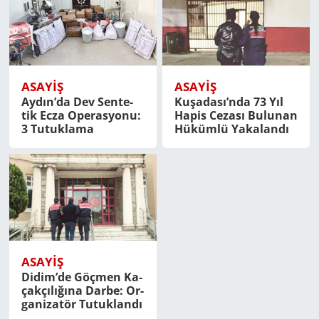
ASAYİŞ
ASAYİŞ
Aydın’da Dev Sen­te­
Ku­şa­da­sı’nda 73 Yıl
tik Ecza Ope­ras­yo­nu:
Hapis Ce­za­sı Bu­lu­nan
3 Tu­tuk­la­ma
Hü­küm­lü Ya­ka­lan­dı
ASAYİŞ
Didim’de Göç­men Ka­
çak­çı­lı­ğı­na Darbe: Or­
ga­ni­za­tör Tu­tuk­lan­dı