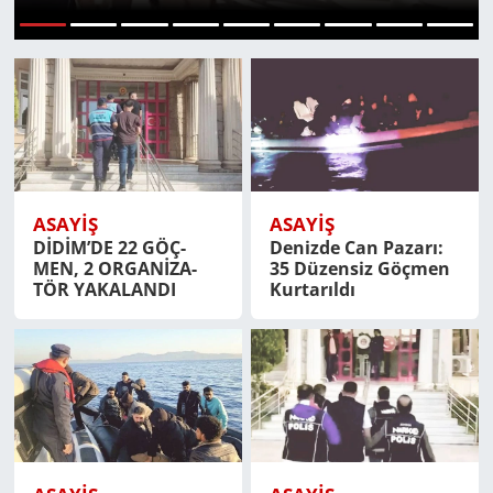
Büyük Darbe
GÜNDEM
1
2
3
4
5
6
7
8
9
HABERDE İNSAN
KÜLTÜR SANAT
MAGAZİN
ASAYİŞ
ASAYİŞ
DİDİM’DE 22 GÖÇ­
Denizde Can Pa­za­rı:
POLİTİKA
MEN, 2 OR­GA­Nİ­ZA­
35 Dü­zen­siz Göç­men
TÖR YA­KA­LAN­DI
Kur­ta­rıl­dı
RESMİ İLANLAR
SAĞLIK
SİYASET
SPOR