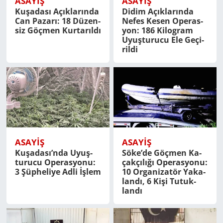
ASAYİŞ
ASAYİŞ
Ku­şa­da­sı Açık­la­rın­da
Didim Açık­la­rın­da
Can Pa­za­rı: 18 Dü­zen­
Nefes Kesen Ope­ras­
Yerel
siz Göç­men Kur­ta­rıl­dı
yon: 186 Ki­log­ram
Uyuş­tu­ru­cu Ele Ge­çi­
ril­di
ASAYİŞ
ASAYİŞ
Ku­şa­da­sı’nda Uyuş­
Söke’de Göç­men Ka­
tu­ru­cu Ope­ras­yo­nu:
çak­çı­lı­ğı Ope­ras­yo­nu:
3 Şüp­he­li­ye Adli İşlem
10 Or­ga­ni­za­tör Ya­ka­
lan­dı, 6 Kişi Tu­tuk­
lan­dı