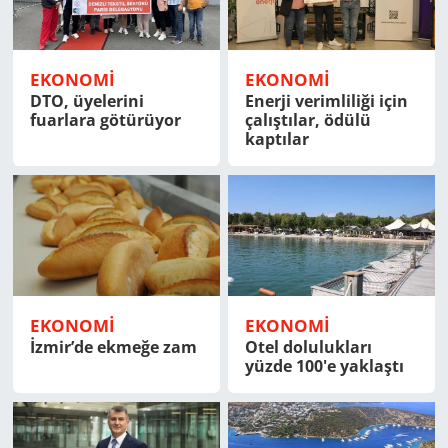
Yerel
EKONOMİ
EKONOMİ
DTO, üyelerini
Enerji verimliliği için
fuarlara götürüyor
çalıştılar, ödülü
kaptılar
EKONOMİ
EKONOMİ
İzmir’de ekmeğe zam
Otel dolulukları
yüzde 100'e yaklaştı