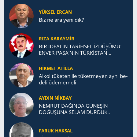
YÜKSEL ERCAN
Biz ne ara yenildik?
RIZA KARAYMIR
BİR İDEALİN TARİHSEL İZDÜŞÜMÜ:
ENVER PAŞA’NIN TÜRKİSTAN
MÜCADELESİ VE TÜRK DEVLETLERİ
TEŞKİLATI’NA UZANAN MİRASI
HİKMET ATİLLA
Alkol tü­ke­ten ile tü­ket­me­yen aynı be­
de­li öde­me­me­li
AYDIN NİKBAY
NEMRUT DAĞINDA GÜNEŞİN
DOĞUŞUNA SELAM DURDUK..
FARUK HAKSAL