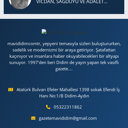
VİCDAN, SAĞ­DU­YU VE ADA­LET…
mavididimcomtr, yepyeni temasıyla sizleri buluştururken,
sadelik ve modernizmi bir araya getiriyor. Şatafattan
kaçınıyor ve insanlara haber okuyabilecekleri bir altyapı
sunuyor. 1997'den beri Didim de yayın yapan tek vasıflı
gazete....
Atatürk Bulvarı Efeler Mahallesi 1398 sokak Efendi İş
Hanı No:1/B Didim-Aydın
05322311862
gazetemavididim@gmail.com