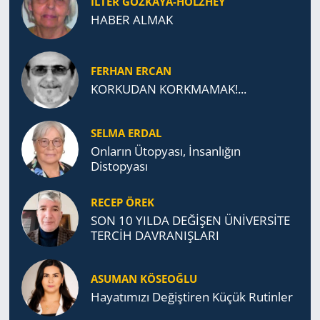
İLTER GÖZKAYA-HOLZHEY
HABER ALMAK
FERHAN ERCAN
KORKUDAN KORKMAMAK!...
SELMA ERDAL
Onların Ütopyası, İnsanlığın
Distopyası
RECEP ÖREK
SON 10 YILDA DEĞİŞEN ÜNİVERSİTE
TERCİH DAVRANIŞLARI
ASUMAN KÖSEOĞLU
Ha­ya­tı­mı­zı De­ğiş­ti­ren Küçük Ru­tin­ler