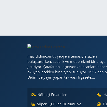
GÜNDEM
HABERDE İNSAN
KÜLTÜR SANAT
MAGAZİN
mavididimcomtr, yepyeni temasıyla sizleri
POLİTİKA
buluştururken, sadelik ve modernizmi bir araya
getiriyor. Şatafattan kaçınıyor ve insanlara haber
RESMİ İLANLAR
okuyabilecekleri bir altyapı sunuyor. 1997'den b
Didim de yayın yapan tek vasıflı gazete....
SAĞLIK
SİYASET
Nöbetçi Eczaneler
H
Süper Lig Puan Durumu ve
Tü
SPOR