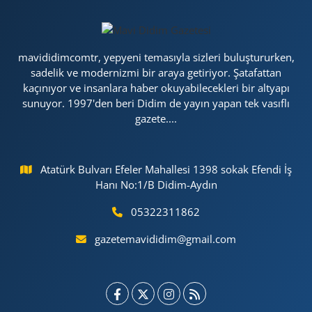
GÜNDEM
mavididimcomtr, yepyeni temasıyla sizleri buluştururken,
HABERDE İNSAN
sadelik ve modernizmi bir araya getiriyor. Şatafattan
kaçınıyor ve insanlara haber okuyabilecekleri bir altyapı
KÜLTÜR SANAT
sunuyor. 1997'den beri Didim de yayın yapan tek vasıflı
gazete....
MAGAZİN
POLİTİKA
Atatürk Bulvarı Efeler Mahallesi 1398 sokak Efendi İş
Hanı No:1/B Didim-Aydın
RESMİ İLANLAR
05322311862
SAĞLIK
gazetemavididim@gmail.com
SİYASET
SPOR