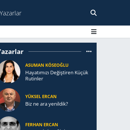
Yazarlar
Yazarlar
ASUMAN KÖSEOĞLU
Ha­ya­tı­mı­zı De­ğiş­ti­ren Küçük
Ru­tin­ler
YÜKSEL ERCAN
Biz ne ara yenildik?
FERHAN ERCAN