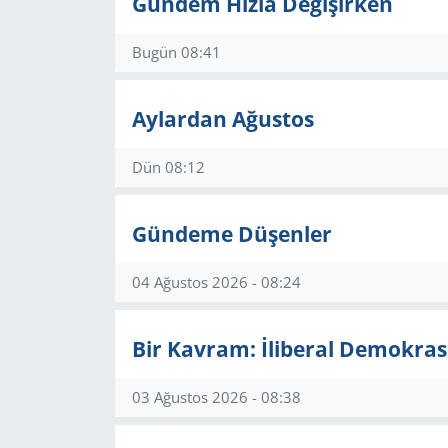
Gündem Hızla Değişirken
GÜNDEM
Bugün 08:41
HABERDE İNSAN
Aylardan Ağustos
KÜLTÜR SANAT
Dün 08:12
MAGAZİN
Gündeme Düşenler
POLİTİKA
04 Ağustos 2026 - 08:24
RESMİ İLANLAR
SAĞLIK
Bir Kavram: İliberal Demokras
SİYASET
03 Ağustos 2026 - 08:38
SPOR