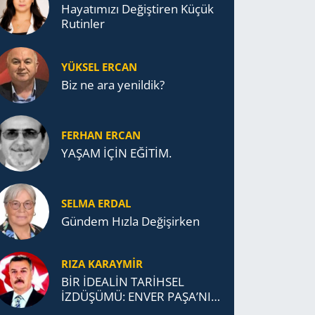
Ha­ya­tı­mı­zı De­ğiş­ti­ren Küçük
Ru­tin­ler
YÜKSEL ERCAN
Biz ne ara yenildik?
FERHAN ERCAN
YAŞAM İÇİN EĞİTİM.
SELMA ERDAL
Gündem Hızla Değişirken
RIZA KARAYMIR
BİR İDEALİN TARİHSEL
İZDÜŞÜMÜ: ENVER PAŞA’NIN
TÜRKİSTAN MÜCADELESİ VE