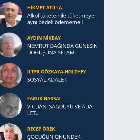
TÜRK DEVLETLERİ
HİKMET ATİLLA
TEŞKİLATI’NA UZANAN
Alkol tü­ke­ten ile tü­ket­me­yen
MİRASI
aynı be­de­li öde­me­me­li
AYDIN NİKBAY
NEMRUT DAĞINDA GÜNEŞİN
DOĞUŞUNA SELAM
DURDUK..
İLTER GÖZKAYA-HOLZHEY
SOSYAL ADALET
FARUK HAKSAL
VİCDAN, SAĞ­DU­YU VE ADA­
LET…
RECEP ÖREK
ÇOCUĞUN ÖNÜNDEKİ