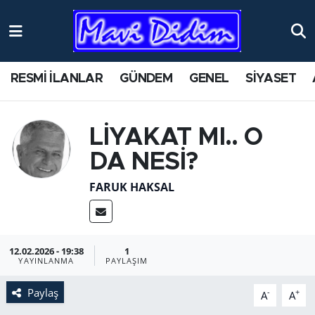
RESMİ İLANLAR
GÜNDEM
GENEL
SİYASET
LİYAKAT MI.. O
DA NESİ?
FARUK HAKSAL
12.02.2026 - 19:38
1
YAYINLANMA
PAYLAŞIM
Paylaş
-
+
A
A