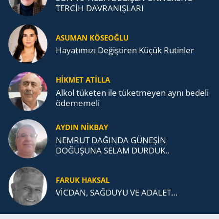
TERCİH DAVRANIŞLARI
ASUMAN KÖSEOĞLU
Ha­ya­tı­mı­zı De­ğiş­ti­ren Küçük Ru­tin­ler
HİKMET ATİLLA
Alkol tü­ke­ten ile tü­ket­me­yen aynı be­de­li
öde­me­me­li
AYDIN NİKBAY
NEMRUT DAĞINDA GÜNEŞİN
DOĞUŞUNA SELAM DURDUK..
FARUK HAKSAL
VİCDAN, SAĞ­DU­YU VE ADA­LET…