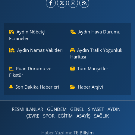
Aydın Nöbetçi
Aydın Hava Durumu
Eczaneler
Aydin Namaz Vakitleri
Aydın Trafik Yoğunluk
Haritası
Puan Durumu ve
Tüm Manşetler
Fikstür
Son Dakika Haberleri
Haber Arşivi
RESMİ İLANLAR
GÜNDEM
GENEL
SİYASET
AYDIN
ÇEVRE
SPOR
EĞİTİM
ASAYİŞ
SAĞLIK
Haber Yazılımı:
TE Bilişim