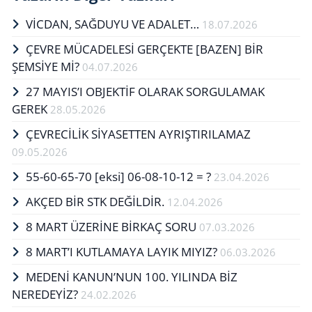
VİCDAN, SAĞ­DU­YU VE ADA­LET…
18.07.2026
ÇEVRE MÜCADELESİ GERÇEKTE ​​​​​​​[BAZEN] BİR
ŞEMSİYE Mİ?
04.07.2026
27 MAYIS’I OB­JEKTİF OLA­RAK SOR­GU­LA­MAK
GEREK
28.05.2026
ÇEVRECİLİK SİYASETTEN AYRIŞTIRILAMAZ
09.05.2026
55-60-65-70 [eksi] 06-08-10-12 = ?
23.04.2026
AKÇED BİR STK DEĞİLDİR.
12.04.2026
8 MART ÜZERİNE BİRKAÇ SORU
07.03.2026
8 MART’I KUTLAMAYA LAYIK MIYIZ?
06.03.2026
MEDENİ KANUN’NUN 100. YILINDA BİZ
NEREDEYİZ?
24.02.2026