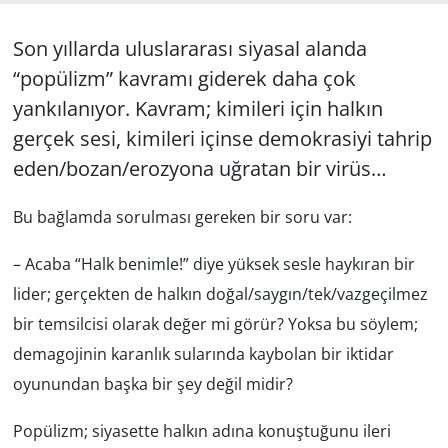
GÜNDEM
Son yıllarda uluslararası siyasal alanda
“popülizm” kavramı giderek daha çok
HABERDE İNSAN
yankılanıyor. Kavram; kimileri için halkın
gerçek sesi, kimileri içinse demokrasiyi tahrip
KÜLTÜR SANAT
eden/bozan/erozyona uğratan bir virüs…
MAGAZİN
Bu bağlamda sorulması gereken bir soru var:
POLİTİKA
– Acaba “Halk benimle!” diye yüksek sesle haykıran bir
RESMİ İLANLAR
lider; gerçekten de halkın doğal/saygın/tek/vazgeçilmez
bir temsilcisi olarak değer mi görür? Yoksa bu söylem;
SAĞLIK
demagojinin karanlık sularında kaybolan bir iktidar
oyunundan başka bir şey değil midir?
SİYASET
Popülizm; siyasette halkın adına konuştuğunu ileri
SPOR