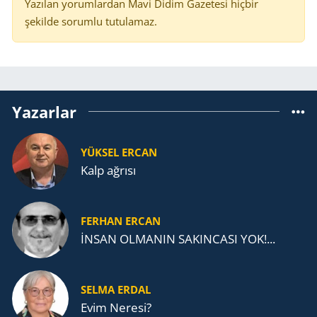
Yazılan yorumlardan Mavi Didim Gazetesi hiçbir
şekilde sorumlu tutulamaz.
Yazarlar
YÜKSEL ERCAN
Kalp ağrısı
FERHAN ERCAN
İNSAN OLMANIN SAKINCASI YOK!...
SELMA ERDAL
Evim Neresi?