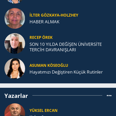
İLTER GÖZKAYA-HOLZHEY
HABER ALMAK
RECEP ÖREK
SON 10 YILDA DEĞİŞEN ÜNİVERSİTE
TERCİH DAVRANIŞLARI
ASUMAN KÖSEOĞLU
Ha­ya­tı­mı­zı De­ğiş­ti­ren Küçük Ru­tin­ler
Yazarlar
YÜKSEL ERCAN