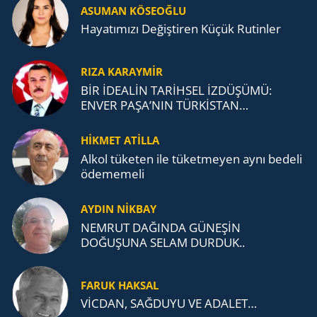
ASUMAN KÖSEOĞLU
Ha­ya­tı­mı­zı De­ğiş­ti­ren Küçük Ru­tin­ler
RIZA KARAYMIR
BİR İDEALİN TARİHSEL İZDÜŞÜMÜ:
ENVER PAŞA’NIN TÜRKİSTAN
MÜCADELESİ VE TÜRK DEVLETLERİ
TEŞKİLATI’NA UZANAN MİRASI
HİKMET ATİLLA
Alkol tü­ke­ten ile tü­ket­me­yen aynı be­de­li
öde­me­me­li
AYDIN NİKBAY
NEMRUT DAĞINDA GÜNEŞİN
DOĞUŞUNA SELAM DURDUK..
FARUK HAKSAL
VİCDAN, SAĞ­DU­YU VE ADA­LET…