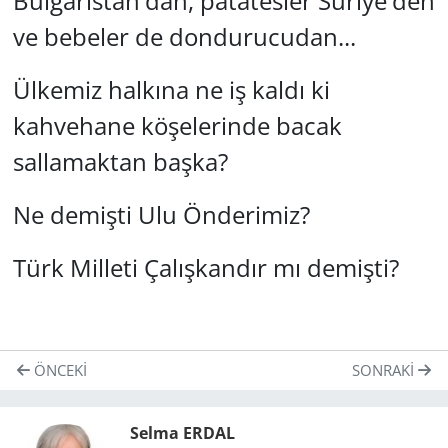
Bulgaristan'dan, patatesler Suriye'den
ve bebeler de dondurucudan...
Ülkemiz halkına ne iş kaldı ki
kahvehane köşelerinde bacak
sallamaktan başka?
Ne demişti Ulu Önderimiz?
Türk Milleti Çalışkandır mı demişti?
ÖNCEKI
SONRAKI
Selma ERDAL