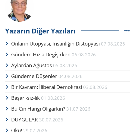
Yazarın Diğer Yazıları
Onların Ütopyası, İnsanlığın Distopyası
07.08.2026
Gündem Hızla Değişirken
06.08.2026
Aylardan Ağustos
05.08.2026
Gündeme Düşenler
04.08.2026
Bir Kavram: İliberal Demokrasi
03.08.2026
Başarı-sız-lık
01.08.2026
Bu Cin Hangi Oligarkın?
31.07.2026
DUYGULAR
30.07.2026
Oku!
29.07.2026