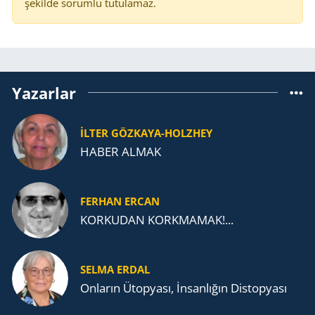
şekilde sorumlu tutulamaz.
Yazarlar
İLTER GÖZKAYA-HOLZHEY
HABER ALMAK
FERHAN ERCAN
KORKUDAN KORKMAMAK!...
SELMA ERDAL
Onların Ütopyası, İnsanlığın Distopyası