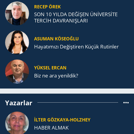
RECEP ÖREK
SON 10 YILDA DEĞİŞEN ÜNİVERSİTE
TERCİH DAVRANIŞLARI
ASUMAN KÖSEOĞLU
Ha­ya­tı­mı­zı De­ğiş­ti­ren Küçük Ru­tin­ler
YÜKSEL ERCAN
Biz ne ara yenildik?
Yazarlar
İLTER GÖZKAYA-HOLZHEY
HABER ALMAK