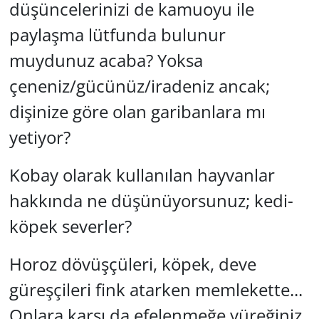
düşüncelerinizi de kamuoyu ile
paylaşma lütfunda bulunur
Yerel
muydunuz acaba? Yoksa
çeneniz/gücünüz/iradeniz ancak;
dişinize göre olan garibanlara mı
yetiyor?
Kobay olarak kullanılan hayvanlar
hakkında ne düşünüyorsunuz; kedi-
köpek severler?
Horoz dövüşçüleri, köpek, deve
güreşçileri fink atarken memlekette...
Onlara karşı da efelenmeğe yüreğiniz