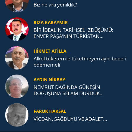
Biz ne ara yenildik?
RIZA KARAYMIR
BİR İDEALİN TARİHSEL İZDÜŞÜMÜ:
ENVER PAŞA’NIN TÜRKİSTAN
MÜCADELESİ VE TÜRK DEVLETLERİ
TEŞKİLATI’NA UZANAN MİRASI
HİKMET ATİLLA
Alkol tü­ke­ten ile tü­ket­me­yen aynı be­de­li
öde­me­me­li
AYDIN NİKBAY
NEMRUT DAĞINDA GÜNEŞİN
DOĞUŞUNA SELAM DURDUK..
FARUK HAKSAL
VİCDAN, SAĞ­DU­YU VE ADA­LET…