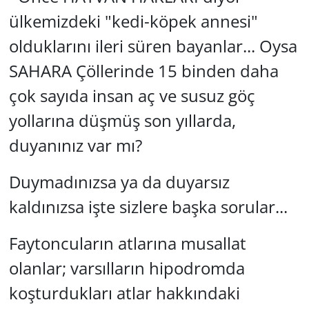
ülkemizdeki "kedi-köpek annesi"
GÜNDEM
olduklarını ileri süren bayanlar... Oysa
HABERDE İNSAN
SAHARA Çöllerinde 15 binden daha
çok sayıda insan aç ve susuz göç
KÜLTÜR SANAT
yollarına düşmüş son yıllarda,
MAGAZİN
duyanınız var mı?
POLİTİKA
Duymadınızsa ya da duyarsız
RESMİ İLANLAR
kaldınızsa işte sizlere başka sorular...
SAĞLIK
Faytoncuların atlarına musallat
olanlar; varsılların hipodromda
SİYASET
koşturdukları atlar hakkındaki
SPOR