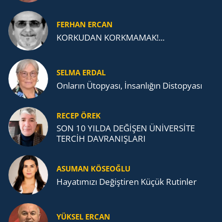
FERHAN ERCAN
KORKUDAN KORKMAMAK!...
SELMA ERDAL
Onların Ütopyası, İnsanlığın Distopyası
RECEP ÖREK
SON 10 YILDA DEĞİŞEN ÜNİVERSİTE
TERCİH DAVRANIŞLARI
ASUMAN KÖSEOĞLU
Ha­ya­tı­mı­zı De­ğiş­ti­ren Küçük Ru­tin­ler
YÜKSEL ERCAN