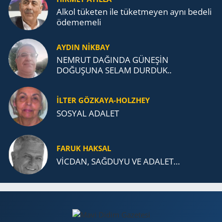
Alkol tü­ke­ten ile tü­ket­me­yen aynı be­de­li
öde­me­me­li
AYDIN NİKBAY
NEMRUT DAĞINDA GÜNEŞİN
DOĞUŞUNA SELAM DURDUK..
İLTER GÖZKAYA-HOLZHEY
SOSYAL ADALET
FARUK HAKSAL
VİCDAN, SAĞ­DU­YU VE ADA­LET…