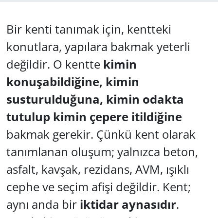
GÜNDEM
Bir kenti tanımak için, kentteki
HABERDE İNSAN
konutlara, yapılara bakmak yeterli
değildir. O kentte
kimin
KÜLTÜR SANAT
konuşabildiğine, kimin
MAGAZİN
susturulduğuna, kimin odakta
tutulup kimin çepere itildiğine
POLİTİKA
bakmak gerekir. Çünkü kent olarak
RESMİ İLANLAR
tanımlanan oluşum; yalnızca beton,
SAĞLIK
asfalt, kavşak, rezidans, AVM, ışıklı
cephe ve seçim afişi değildir. Kent;
SİYASET
aynı anda bir
iktidar aynasıdır
.
SPOR