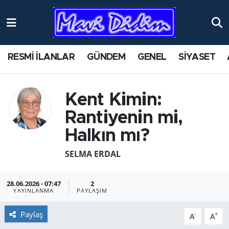
ANTİK YERLER
Nöbetçi Eczaneler
RESMİ İLANLAR
GÜNDEM
GENEL
SİYASET
ASAYİŞ
Hava Durumu
AYDIN
Namaz Vakitleri
Kent Kimin:
Rantiyenin mi,
BİLİM VE TEKNOLOJİ
Trafik Durumu
Halkın mı?
ÇEVRE
Süper Lig Puan Durumu ve Fikstür
SELMA ERDAL
EĞİTİM
Tüm Manşetler
28.06.2026 - 07:47
2
YAYINLANMA
PAYLAŞIM
EKONOMİ
Son Dakika Haberleri
Paylaş
-
+
A
A
GENEL
Haber Arşivi