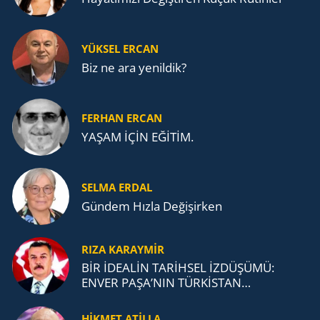
YÜKSEL ERCAN
Biz ne ara yenildik?
FERHAN ERCAN
YAŞAM İÇİN EĞİTİM.
SELMA ERDAL
Gündem Hızla Değişirken
RIZA KARAYMIR
BİR İDEALİN TARİHSEL İZDÜŞÜMÜ:
ENVER PAŞA’NIN TÜRKİSTAN
MÜCADELESİ VE TÜRK DEVLETLERİ
TEŞKİLATI’NA UZANAN MİRASI
HİKMET ATİLLA