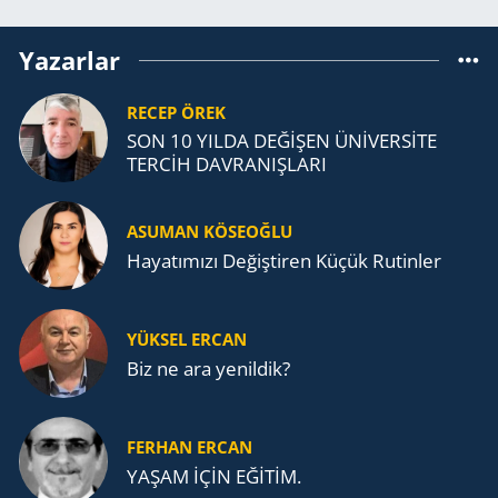
Yazarlar
RECEP ÖREK
SON 10 YILDA DEĞİŞEN ÜNİVERSİTE
TERCİH DAVRANIŞLARI
ASUMAN KÖSEOĞLU
Ha­ya­tı­mı­zı De­ğiş­ti­ren Küçük Ru­tin­ler
YÜKSEL ERCAN
Biz ne ara yenildik?
FERHAN ERCAN
YAŞAM İÇİN EĞİTİM.