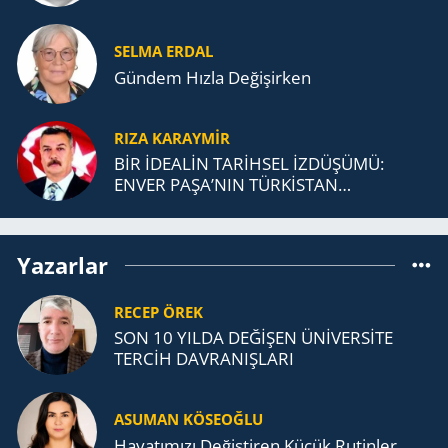
SELMA ERDAL
Gündem Hızla Değişirken
RIZA KARAYMIR
BİR İDEALİN TARİHSEL İZDÜŞÜMÜ:
ENVER PAŞA’NIN TÜRKİSTAN
MÜCADELESİ VE TÜRK DEVLETLERİ
TEŞKİLATI’NA UZANAN MİRASI
Yazarlar
RECEP ÖREK
SON 10 YILDA DEĞİŞEN ÜNİVERSİTE
TERCİH DAVRANIŞLARI
ASUMAN KÖSEOĞLU
Ha­ya­tı­mı­zı De­ğiş­ti­ren Küçük Ru­tin­ler