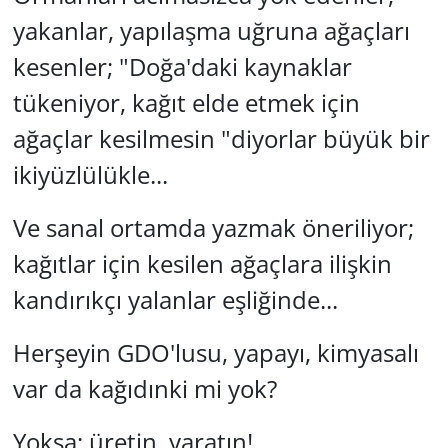
yakanlar, yapılaşma uğruna ağaçları
GÜNDEM
kesenler; "Doğa'daki kaynaklar
HABERDE İNSAN
tükeniyor, kağıt elde etmek için
ağaçlar kesilmesin "diyorlar büyük bir
KÜLTÜR SANAT
ikiyüzlülükle...
MAGAZİN
Ve sanal ortamda yazmak öneriliyor;
POLİTİKA
kağıtlar için kesilen ağaçlara ilişkin
RESMİ İLANLAR
kandırıkçı yalanlar eşliğinde...
SAĞLIK
Herşeyin GDO'lusu, yapayı, kimyasalı
var da kağıdınki mi yok?
SİYASET
Yoksa; üretin, yaratın!...
SPOR