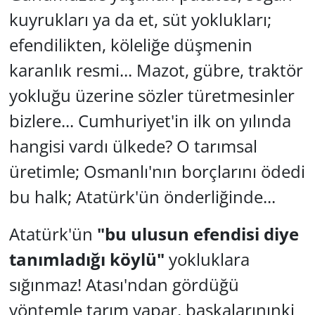
kuyrukları ya da et, süt yoklukları;
efendilikten, köleliğe düşmenin
karanlık resmi... Mazot, gübre, traktör
yokluğu üzerine sözler türetmesinler
bizlere... Cumhuriyet'in ilk on yılında
hangisi vardı ülkede? O tarımsal
üretimle; Osmanlı'nın borçlarını ödedi
bu halk; Atatürk'ün önderliğinde...
Atatürk'ün
"bu ulusun efendisi diye
tanımladığı köylü"
yokluklara
sığınmaz! Atası'ndan gördüğü
yöntemle tarım yapar, başkalarınınki