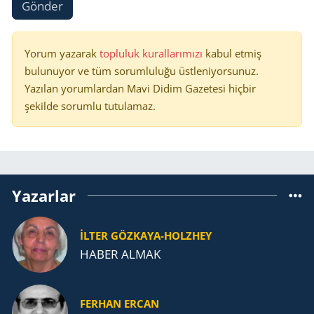
Gönder
Yorum yazarak
topluluk kurallarımızı
kabul etmiş
bulunuyor ve tüm sorumluluğu üstleniyorsunuz.
Yazılan yorumlardan Mavi Didim Gazetesi hiçbir
şekilde sorumlu tutulamaz.
Yazarlar
İLTER GÖZKAYA-HOLZHEY
HABER ALMAK
FERHAN ERCAN