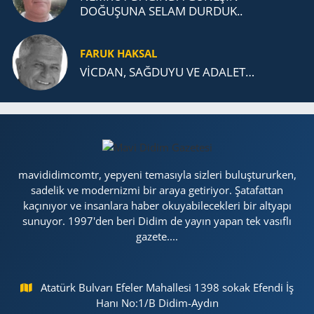
DOĞUŞUNA SELAM DURDUK..
FARUK HAKSAL
VİCDAN, SAĞ­DU­YU VE ADA­LET…
mavididimcomtr, yepyeni temasıyla sizleri buluştururken,
sadelik ve modernizmi bir araya getiriyor. Şatafattan
kaçınıyor ve insanlara haber okuyabilecekleri bir altyapı
sunuyor. 1997'den beri Didim de yayın yapan tek vasıflı
gazete....
Atatürk Bulvarı Efeler Mahallesi 1398 sokak Efendi İş
Hanı No:1/B Didim-Aydın