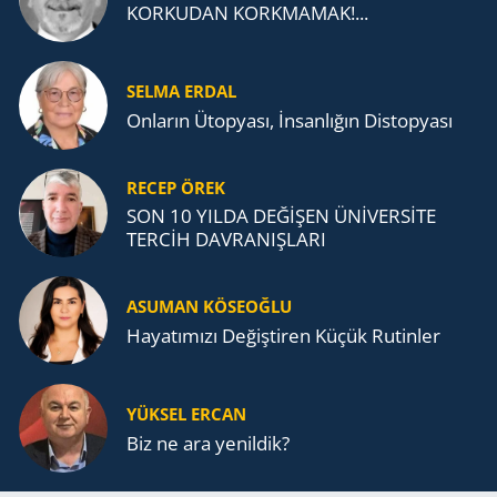
KORKUDAN KORKMAMAK!...
SELMA ERDAL
Onların Ütopyası, İnsanlığın Distopyası
RECEP ÖREK
SON 10 YILDA DEĞİŞEN ÜNİVERSİTE
TERCİH DAVRANIŞLARI
ASUMAN KÖSEOĞLU
Ha­ya­tı­mı­zı De­ğiş­ti­ren Küçük Ru­tin­ler
YÜKSEL ERCAN
Biz ne ara yenildik?