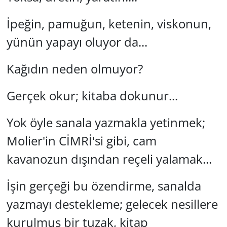
İpeğin, pamuğun, ketenin, viskonun,
Yerel
yünün yapayı oluyor da...
Kağıdın neden olmuyor?
Gerçek okur; kitaba dokunur...
Yok öyle sanala yazmakla yetinmek;
Molier'in CİMRİ'si gibi, cam
kavanozun dışından reçeli yalamak...
İşin gerçeği bu özendirme, sanalda
yazmayı destekleme; gelecek nesillere
kurulmuş bir tuzak, kitap