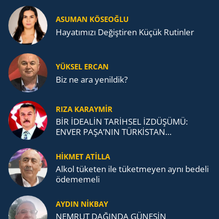
ASUMAN KÖSEOĞLU
Ha­ya­tı­mı­zı De­ğiş­ti­ren Küçük Ru­tin­ler
YÜKSEL ERCAN
Biz ne ara yenildik?
RIZA KARAYMIR
BİR İDEALİN TARİHSEL İZDÜŞÜMÜ:
ENVER PAŞA’NIN TÜRKİSTAN
MÜCADELESİ VE TÜRK DEVLETLERİ
TEŞKİLATI’NA UZANAN MİRASI
HİKMET ATİLLA
Alkol tü­ke­ten ile tü­ket­me­yen aynı be­de­li
öde­me­me­li
AYDIN NİKBAY
NEMRUT DAĞINDA GÜNEŞİN