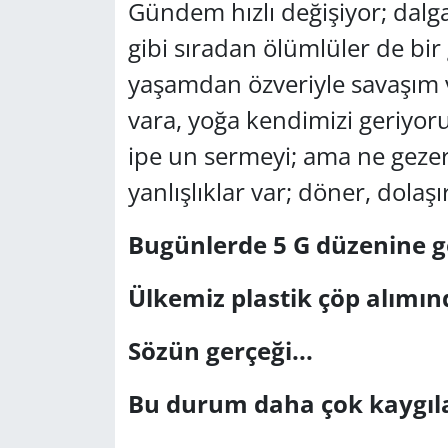
Gündem hızlı değişiyor; dalga
GÜNDEM
gibi sıradan ölümlüler de bir
yaşamdan özveriyle savaşım v
HABERDE İNSAN
vara, yoğa kendimizi geriyor
KÜLTÜR SANAT
ipe un sermeyi; ama ne geze
yanlışlıklar var; döner, dolaş
MAGAZİN
POLİTİKA
Bugünlerde 5 G düzenine geç
RESMİ İLANLAR
Ülkemiz plastik çöp alımınd
SAĞLIK
Sözün gerçeği...
SİYASET
Bu durum daha çok kaygılan
SPOR