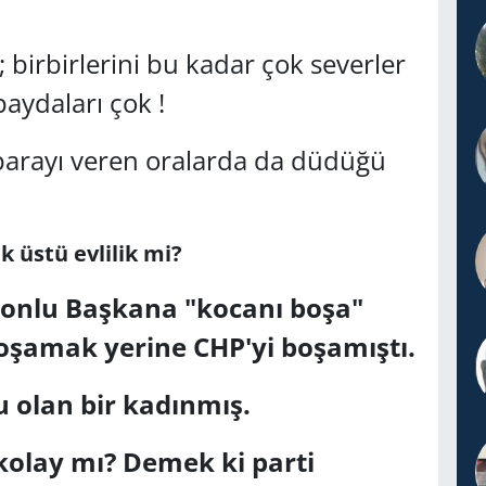
 birbirlerini bu kadar çok severler
aydaları çok !
 parayı veren oralarda da düdüğü
ik üstü evlilik mi?
yonlu Başkana "kocanı boşa"
boşamak yerine CHP'yi boşamıştı.
şu olan bir kadınmış.
lay mı? Demek ki parti