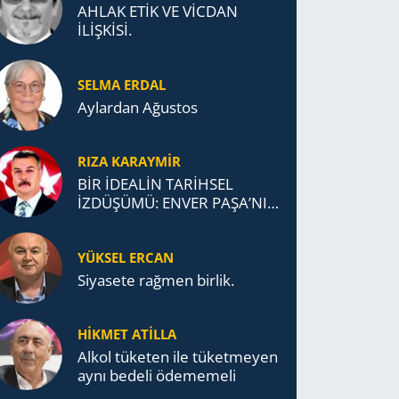
AHLAK ETİK VE VİCDAN
İLİŞKİSİ.
SELMA ERDAL
Aylardan Ağustos
RIZA KARAYMIR
BİR İDEALİN TARİHSEL
İZDÜŞÜMÜ: ENVER PAŞA’NIN
TÜRKİSTAN MÜCADELESİ VE
TÜRK DEVLETLERİ
YÜKSEL ERCAN
TEŞKİLATI’NA UZANAN
MİRASI
Siyasete rağmen birlik.
HİKMET ATİLLA
Alkol tü­ke­ten ile tü­ket­me­yen
aynı be­de­li öde­me­me­li