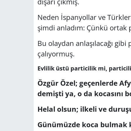
dışarı çıkmış.
Neden İspanyollar ve Türkler;
şimdi anladım: Çünkü ortak p
Bu olaydan anlaşılacağı gibi
çalıyormuş.
Evlilik üstü particilik mi, particil
Özgür Özel; geçenlerde Af
demişti ya, o da kocasını 
Helal olsun; ilkeli ve duru
Günümüzde koca bulmak ko