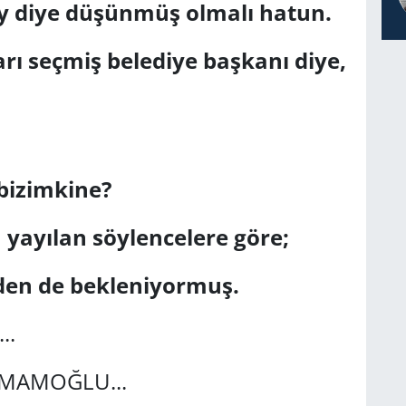
y diye düşünmüş olmalı hatun.
arı seçmiş belediye başkanı diye,
bizimkine?
ayılan söylencelere göre;
den de bekleniyormuş.
..
; İMAMOĞLU...