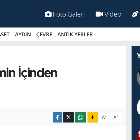
Foto Galeri
Video
ASET
AYDIN
ÇEVRE
ANTİK YERLER
in İçinden
L
-
+
A
A