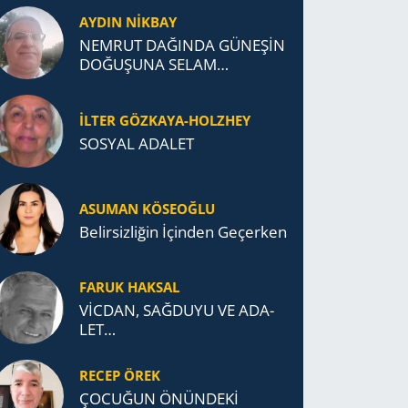
AYDIN NİKBAY
NEMRUT DAĞINDA GÜNEŞİN
DOĞUŞUNA SELAM
DURDUK..
İLTER GÖZKAYA-HOLZHEY
SOSYAL ADALET
ASUMAN KÖSEOĞLU
Belirsizliğin İçinden Geçerken
FARUK HAKSAL
VİCDAN, SAĞ­DU­YU VE ADA­
LET…
RECEP ÖREK
ÇOCUĞUN ÖNÜNDEKİ