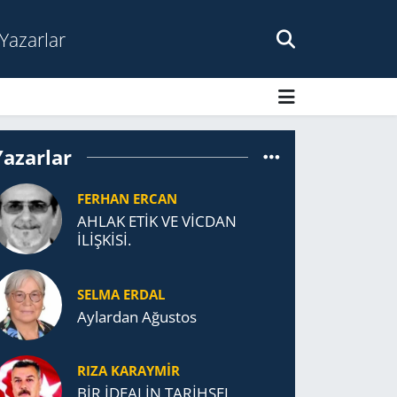
Yazarlar
Yazarlar
FERHAN ERCAN
AHLAK ETİK VE VİCDAN
İLİŞKİSİ.
SELMA ERDAL
Aylardan Ağustos
RIZA KARAYMIR
BİR İDEALİN TARİHSEL