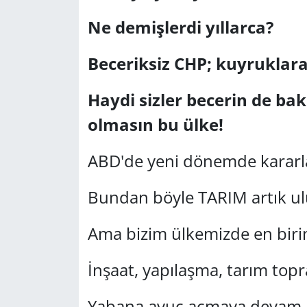
Ne demişlerdi yıllarca?
Beceriksiz CHP; kuyruklar
Haydi sizler becerin de b
olmasın bu ülke!
ABD'de yeni dönemde kararlar
Bundan böyle TARIM artık ulu
Ama bizim ülkemizde en birin
İnşaat, yapılaşma, tarım topr
Yabana avuç açmaya devam