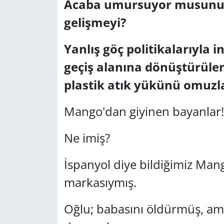
Acaba umursuyor musunuz
gelişmeyi?
Yerel
Yanlış göç politikalarıyl
geçiş alanına dönüştürülen
plastik atık yükünü omuzl
Mango'dan giyinen bayanlar!
Ne imiş?
İspanyol diye bildiğimiz Man
markasıymış.
Oğlu; babasını öldürmüş, ama