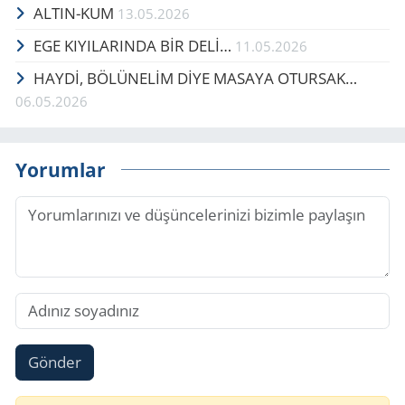
ALTIN-KUM
13.05.2026
EGE KIYILARINDA BİR DELİ…
11.05.2026
HAYDİ, BÖ­LÜ­NELİM DİYE MA­SA­YA OTUR­SAK…
06.05.2026
Yorumlar
Gönder