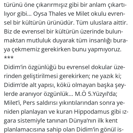
tü­rü­nü öne çı­ka­rır­mı­şız gibi bir anlam çı­kar­tı­
lı­yor gibi… Oysa Tha­les ve Milet okulu ev­ren­
sel bir kül­tü­rün ürü­nü­dür. Tüm ulus­la­ra ait­tir.
Biz de ev­ren­sel bir kül­tü­rün üze­rin­de bu­lun­
mak­tan mut­lu­luk du­ya­rak tüm in­san­lı­ğı bu­ra­
ya çek­me­miz ge­re­kir­ken bunu yap­mı­yo­ruz.
***
Didim’in öz­gün­lü­ğü bu ev­ren­sel do­ku­lar üze­
rin­den ge­liş­ti­ril­me­si ge­re­kir­ken; ne yazık ki;
Didim’de alt ya­pı­sı, kökü ol­ma­yan başka şey­
ler­de ara­nı­yor öz­gün­lük… M.Ö 5.Yüz­yıl’da;
Milet’i, Pers sal­dı­rı­sı yı­kın­tı­la­rın­dan sonra ye­
ni­den plan­la­yan ve kuran Hip­po­da­mus gibi ız­
ga­ra sis­te­miy­le ta­nı­nan Dünya’nın ilk kent
plan­la­ma­cı­sı­na sahip olan Didim’in gönül is­