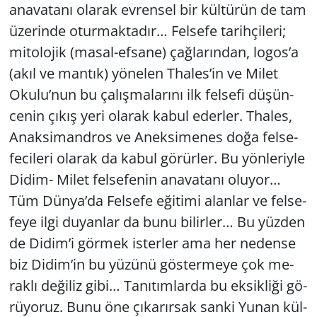
ana­va­ta­nı ola­rak ev­ren­sel bir kül­tü­rün de tam
üze­rin­de otur­mak­ta­dır… Fel­se­fe ta­rih­çi­le­ri;
mi­to­lo­jik (ma­sal-ef­sa­ne) çağ­la­rın­dan, logos’a
(akıl ve man­tık) yö­ne­len Tha­les’in ve Milet
Okulu’nun bu ça­lış­ma­la­rı­nı ilk fel­se­fi dü­şün­
ce­nin çıkış yeri ola­rak kabul eder­ler. Tha­les,
Anak­si­mand­ros ve Anek­si­me­nes doğa fel­se­
fe­ci­le­ri ola­rak da kabul gö­rür­ler. Bu yön­le­riy­le
Di­dim- Milet fel­se­fe­nin ana­va­ta­nı olu­yor…
Tüm Dünya’da Fel­se­fe eği­ti­mi alan­lar ve fel­se­
fe­ye ilgi du­yan­lar da bunu bi­lir­ler… Bu yüz­den
de Didim’i gör­mek is­ter­ler ama her ne­den­se
biz Didim’in bu yü­zü­nü gös­ter­me­ye çok me­
rak­lı de­ği­liz gibi… Ta­nı­tım­lar­da bu ek­sik­li­ği gö­
rü­yo­ruz. Bunu öne çı­ka­rır­sak sanki Yunan kül­