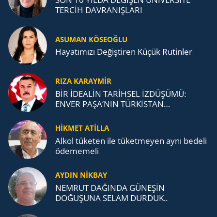
TERCİH DAVRANIŞLARI
ASUMAN KÖSEOĞLU
Ha­ya­tı­mı­zı De­ğiş­ti­ren Küçük Ru­tin­ler
RIZA KARAYMIR
BİR İDEALİN TARİHSEL İZDÜŞÜMÜ:
ENVER PAŞA’NIN TÜRKİSTAN
MÜCADELESİ VE TÜRK DEVLETLERİ
TEŞKİLATI’NA UZANAN MİRASI
HİKMET ATİLLA
Alkol tü­ke­ten ile tü­ket­me­yen aynı be­de­li
öde­me­me­li
AYDIN NİKBAY
NEMRUT DAĞINDA GÜNEŞİN
DOĞUŞUNA SELAM DURDUK..