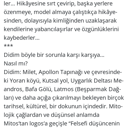
ler… Hi­kâ­ye­si­ne sırt çe­vi­rip, başka yer­le­re
özen­me­ye, model al­ma­ya ça­lış­tık­ça hi­kâ­ye­
sin­den, do­la­yı­sıy­la kim­li­ğin­den uzak­la­şa­rak
ken­di­le­ri­ne ya­ban­cı­la­şır­lar ve öz­gün­lük­le­ri­ni
kay­be­der­ler…
***
Didim böyle bir so­run­la karşı kar­şı­ya…
Nasıl mı?
Didim: Milet, Apol­lon Ta­pı­na­ğı ve çev­re­sin­de­
ki Yoran köyü, Kut­sal yol, Uy­gar­lık Del­ta­sı Me­
and­ros, Bafa Gölü, Lat­mos (Beş­par­mak Dağ­
la­rı) ve daha açığa çı­ka­rıl­ma­yı bek­le­yen bir­çok
ta­rih­sel, kül­tü­rel, bir do­ku­nun için­de­dir. Mi­to­
lo­jik çağ­lar­dan ve dü­şün­sel an­lam­da
Mitos’tan logos’a ge­çiş­le “Fel­se­fi dü­şün­ce­nin