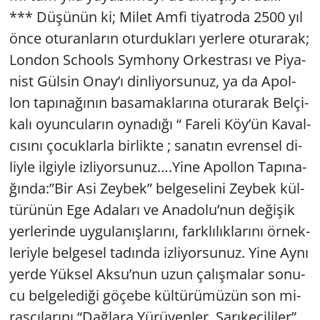
*** Dü­şü­nün ki; Milet Amfi ti­yat­ro­da 2500 yıl
önce otu­ran­la­rın otur­duk­la­rı yer­le­re otu­ra­rak;
Lon­don Sc­ho­ols Sym­hony Or­kest­ra­sı ve Pi­ya­
nist Gül­sin Onay’ı din­li­yor­su­nuz, ya da Apol­
lon ta­pı­na­ğı­nın ba­sa­mak­la­rı­na otu­ra­rak Bel­çi­
ka­lı oyun­cu­la­rın oy­na­dı­ğı “ Fa­re­li Köy’ün Ka­val­
cı­sı­nı ço­cuk­lar­la bir­lik­te ; sa­na­tın ev­ren­sel di­
liy­le il­giy­le iz­li­yor­su­nuz….Yine Apol­lon Ta­pı­na­
ğın­da:”Bir Asi Zey­bek” bel­ge­se­li­ni Zey­bek kül­
tü­rü­nün Ege Ada­la­rı ve Ana­do­lu’nun de­ği­şik
yer­le­rin­de uy­gu­la­nış­la­rı­nı, fark­lı­lık­la­rı­nı ör­nek­
le­riy­le bel­ge­sel ta­dın­da iz­li­yor­su­nuz. Yine Aynı
yerde Yük­sel Aksu’nun uzun ça­lış­ma­lar so­nu­
cu bel­ge­le­di­ği gö­çe­be kül­tü­rü­mü­zün son mi­
ras­çı­la­rı­nı “Dağ­la­ra Yü­rü­yen­ler, Sa­rı­ke­çi­li­ler”