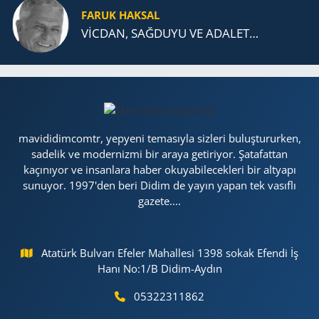
FARUK HAKSAL
VİCDAN, SAĞ­DU­YU VE ADA­LET…
mavididimcomtr, yepyeni temasıyla sizleri buluştururken,
sadelik ve modernizmi bir araya getiriyor. Şatafattan
kaçınıyor ve insanlara haber okuyabilecekleri bir altyapı
sunuyor. 1997'den beri Didim de yayın yapan tek vasıflı
gazete....
Atatürk Bulvarı Efeler Mahallesi 1398 sokak Efendi İş
Hanı No:1/B Didim-Aydın
05322311862