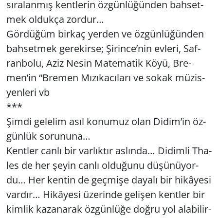
sı­ra­lan­mış kent­le­rin öz­gün­lü­ğün­den bah­set­
mek ol­duk­ça zor­dur…
Gör­dü­ğüm bir­kaç yer­den ve öz­gün­lü­ğün­den
bah­set­mek ge­re­kir­se; Şi­rin­ce’nin ev­le­ri, Saf­
ran­bo­lu, Aziz Nesin Ma­te­ma­tik Köyü, Bre­
men’in “Bre­men Mı­zı­ka­cı­la­rı ve sokak mü­zis­
yen­le­ri vb
***
Şimdi ge­le­lim asıl ko­nu­muz olan Didim’in öz­
gün­lük so­ru­nu­na…
Kent­ler canlı bir var­lık­tır as­lın­da… Di­dim­li Tha­
les de her şeyin canlı ol­du­ğu­nu dü­şü­nü­yor­
du… Her ken­tin de geç­mi­şe da­ya­lı bir hi­kâ­ye­si
var­dır… Hi­kâ­ye­si üze­rin­de ge­li­şen kent­ler bir
kim­lik ka­za­na­rak öz­gün­lü­ğe doğru yol ala­bi­lir­