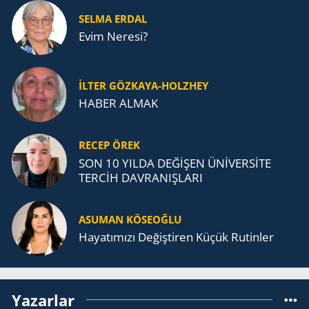
SELMA ERDAL
Evim Neresi?
İLTER GÖZKAYA-HOLZHEY
HABER ALMAK
RECEP ÖREK
SON 10 YILDA DEĞİŞEN ÜNİVERSİTE
TERCİH DAVRANIŞLARI
ASUMAN KÖSEOĞLU
Ha­ya­tı­mı­zı De­ğiş­ti­ren Küçük Ru­tin­ler
Yazarlar