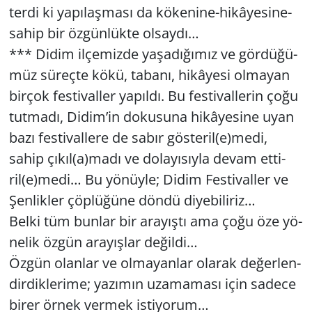
ter­di ki ya­pı­laş­ma­sı da kö­ke­ni­ne-hi­kâ­ye­si­ne-
sahip bir öz­gün­lük­te ol­say­dı…
*** Didim il­çe­miz­de ya­şa­dı­ğı­mız ve gör­dü­ğü­
müz sü­reç­te kökü, ta­ba­nı, hi­kâ­ye­si ol­ma­yan
bir­çok fes­ti­val­ler ya­pıl­dı. Bu fes­ti­val­le­rin çoğu
tut­ma­dı, Didim’in do­ku­su­na hi­kâ­ye­si­ne uyan
bazı fes­ti­val­le­re de sabır gös­te­ril(e)medi,
sahip çıkıl(a)madı ve do­la­yı­sıy­la devam et­ti­
ril(e)medi… Bu yö­nüy­le; Didim Fes­ti­val­ler ve
Şen­lik­ler çöp­lü­ğü­ne döndü di­ye­bi­li­riz…
Belki tüm bun­lar bir ara­yış­tı ama çoğu öze yö­
ne­lik özgün ara­yış­lar de­ğil­di…
Özgün olan­lar ve ol­ma­yan­lar ola­rak de­ğer­len­
dir­dik­le­ri­me; ya­zı­mın uza­ma­ma­sı için sa­de­ce
birer örnek ver­mek is­ti­yo­rum…