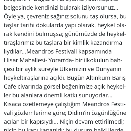
bel­ge­sin­de ken­di­ni­zi bu­la­rak iz­li­yor­su­nuz…
Öyle ya, çev­re­niz sa­ğı­nız so­lu­nu taş olur­sa, bu
taş­lar ta­ri­hi do­ku­lar­da yapı ola­rak, hey­kel ola­
rak ken­di­ni bul­muş­sa; gü­nü­müz­de de hey­kel­
tı­raş­la­rı­mız bu taş­la­ra bir kim­lik ka­zan­dır­ma­
lıy­dı­lar…Me­and­ros Fes­ti­va­li kap­sa­mın­da
Hisar Ma­hal­le­si- Yoran’da- bir il­ko­ku­lun bah­
çe­si bir aylık sü­rey­le Ül­ke­mi­zin ve Dün­ya­nın
hey­kel­tı­raş­la­rı­na açıl­dı. Bugün Al­tın­kum Barış
Cafe ci­va­rın­da gör­sel be­ğe­ni­mi­ze açık hey­kel­
ler bu alan­la­ra önem­li katkı su­nu­yor­lar…
Kı­sa­ca özet­le­me­ye ça­lış­tı­ğım Me­and­ros Fes­ti­
va­li göz­lem­le­ri­me göre; Didim’in öz­gün­lü­ğü­ne
açı­lan bir ka­pı­sıy­dı… Niçin devam et­ti­ril­me­di;
niçin bu kapı ka­pa­tıl­dı; bu durum belki iler­de