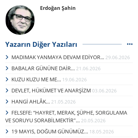
Erdoğan Şahin
Yazarın Diğer Yazıları
MADIMAK YANMAYA DEVAM EDİYOR...
29.06.2026
BA­BA­LAR GÜ­NÜ­NE DAİR…
21.06.2026
KUZU KUZU ME ME…
19.06.2026
DEVLET, HÜKÜMET VE ANARŞİZM
03.06.2026
HANGİ AHLÂK…
21.05.2026
FELSEFE: “HAYRET, MERAK, ŞÜPHE, SORGULAMA
VE SORUYU SORABİLMEKTİR"…
20.05.2026
19 MAYIS, DOĞUM GÜ­NÜ­MÜZ…
18.05.2026