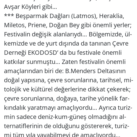
Avşar Köy­le­ri gibi…
*** Beş­par­mak Dağ­la­rı (Lat­mos), He­rak­lia,
Mi­le­tos, Pri­ene, Doğan Bey gibi önem­li yer­ler;
Fes­ti­va­lin de­ği­şik alan­la­rıy­dı… Böl­ge­miz­de, ül­
ke­miz­de ve de yurt dı­şın­da da ta­nı­nan Çevre
Der­ne­ği EKO­DOSD’ da bu fes­ti­va­le önem­li
kat­kı­lar sun­muş­tu… Zaten fes­ti­va­lin önem­li
amaç­la­rın­dan biri de: B.​Men­ders Del­ta­sı­nın
doğal ya­pı­sı­na, çevre so­run­la­rı­na, ta­rih­sel, mi­
to­lo­jik ve kül­tü­rel de­ğer­le­ri­ne dik­kat çe­ke­rek;
çevre so­run­la­rı­na, do­ğa­ya, ta­ri­he yö­ne­lik far­
kın­da­lık ya­rat­ma­yı amaç­lı­yor­du… Ay­rı­ca tu­riz­
min sa­de­ce de­niz-kum-gü­neş ol­ma­dı­ğı­nı al­
ter­na­tif­le­ri­nin de ol­du­ğu­nu gös­te­re­rek, tu­riz­
mi tüm yıla ya­ya­bil­me­yi de amaç­lı­yor­du…