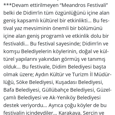
***Devam et­ti­ril­me­yen “Me­and­ros Fes­ti­va­li”
belki de Didim’in tüm öz­gün­lü­ğü­nü içine alan
geniş kap­sam­lı kül­tü­rel bir et­kin­lik­ti… Bu fes­
ti­val yaz mev­si­mi­nin önem­li bir bö­lü­mü­nü
içine alan geniş prog­ram­lı ve et­kin­lik dolu bir
fes­ti­val­di… Bu fes­ti­val sa­ye­sin­de; Didim’in ve
komşu Be­le­di­ye­le­rin köy­le­ri­nin, doğal ve kül­
tü­rel ya­pı­la­rı­nı ya­kın­dan gör­müş ve ta­nı­mış
olduk… Bu fes­ti­va­le, Didim Be­le­di­ye­si başta
olmak üzere; Aydın Kül­tür ve Tu­rizm İl Mü­dür­
lü­ğü, Söke Be­le­di­ye­si, Ku­şa­da­sı Be­le­di­ye­si,
Bafa Be­le­di­ye­si, Gül­lü­bah­çe Be­le­di­ye­si, Gü­zel­
çam­lı Be­le­di­ye­si ve Ak-Ye­ni­köy Be­le­di­ye­si
des­tek ve­ri­yor­du… Ay­rı­ca çoğu köy­ler de bu
fes­ti­va­lin için­dey­di­ler… Ka­ra­ka­ya, Ser­çin ve