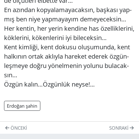
de öl­çüt­le­ri el­bet­te var…
En azın­dan kop­ya­la­ma­ya­cak­sın, baş­ka­sı yap­
mış ben niye yap­ma­ya­yım de­me­ye­cek­sin…
Her ken­tin, her yerin ken­di­ne has özel­lik­le­ri­ni,
kök­le­ri­ni, kö­ken­le­ri­ni iyi bi­le­cek­sin…
Kent kim­li­ği, kent do­ku­su olu­şu­mun­da, kent
hal­kı­nın ortak ak­lıy­la ha­re­ket ede­rek öz­gün­
leş­me­ye doğru yö­nel­me­nin yo­lu­nu bu­la­cak­
sın…
Özgün kalın…Öz­gün­lük neyse!...
Erdoğan şahin
ÖNCEKI
SONRAKI