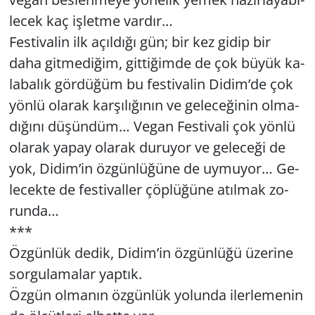
lecek kaç iş­let­me var­dır…
Fes­ti­va­lin ilk açıl­dı­ğı gün; bir kez gidip bir
daha git­me­di­ğim, git­ti­ğim­de de çok büyük ka­
la­ba­lık gör­dü­ğüm bu fes­ti­va­lin Didim’de çok
yönlü ola­rak kar­şı­lı­ğı­nın ve ge­le­ce­ği­nin ol­ma­
dı­ğı­nı dü­şün­düm… Vegan Fes­ti­va­li çok yönlü
ola­rak yapay ola­rak du­ru­yor ve ge­le­ce­ği de
yok, Didim’in öz­gün­lü­ğü­ne de uy­mu­yor… Ge­
le­cek­te de fes­ti­val­ler çöp­lü­ğü­ne atıl­mak zo­
run­da…
***
Öz­gün­lük dedik, Didim’in öz­gün­lü­ğü üze­ri­ne
sor­gu­la­ma­lar yap­tık.
Özgün ol­ma­nın öz­gün­lük yo­lun­da iler­le­me­nin