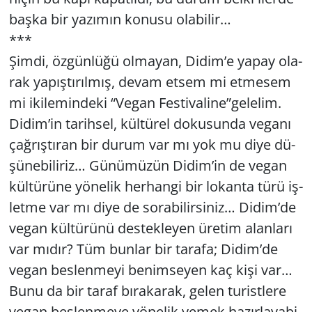
başka bir ya­zı­mın ko­nu­su ola­bi­lir…
***
Şimdi, öz­gün­lü­ğü ol­ma­yan, Didim’e yapay ola­
rak ya­pış­tı­rıl­mış, devam etsem mi et­me­sem
mi iki­le­min­de­ki “Vegan Fes­ti­va­li­ne”ge­le­lim.
Didim’in ta­rih­sel, kül­tü­rel do­ku­sun­da ve­ga­nı
çağ­rış­tı­ran bir durum var mı yok mu diye dü­
şü­ne­bi­li­riz… Gü­nü­mü­zün Didim’in de vegan
kül­tü­rü­ne yö­ne­lik her­han­gi bir lo­kan­ta türü iş­
let­me var mı diye de so­ra­bi­lir­si­niz… Didim’de
vegan kül­tü­rü­nü des­tek­le­yen üre­tim alan­la­rı
var mıdır? Tüm bun­lar bir ta­ra­fa; Didim’de
vegan bes­len­me­yi be­nim­se­yen kaç kişi var…
Bunu da bir taraf bı­ra­ka­rak, gelen tu­rist­le­re
vegan bes­len­me­ye yö­ne­lik yemek ha­zır­la­ya­bi­