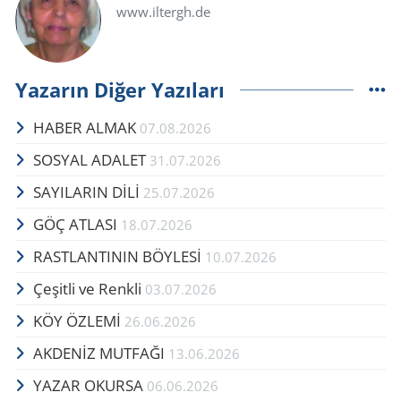
www.iltergh.de
Yazarın Diğer Yazıları
HABER ALMAK
07.08.2026
SOSYAL ADALET
31.07.2026
SAYILARIN DİLİ
25.07.2026
GÖÇ AT­LA­SI
18.07.2026
RAST­LAN­TI­NIN BÖY­LESİ
10.07.2026
Çe­şit­li ve Renk­li
03.07.2026
KÖY ÖZLEMİ
26.06.2026
AKDENİZ MUTFAĞI
13.06.2026
YAZAR OKURSA
06.06.2026