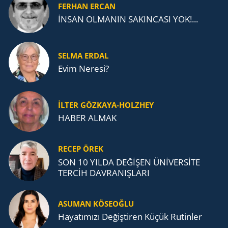
FERHAN ERCAN
İNSAN OLMANIN SAKINCASI YOK!...
SELMA ERDAL
Evim Neresi?
İLTER GÖZKAYA-HOLZHEY
HABER ALMAK
RECEP ÖREK
SON 10 YILDA DEĞİŞEN ÜNİVERSİTE
TERCİH DAVRANIŞLARI
ASUMAN KÖSEOĞLU
Ha­ya­tı­mı­zı De­ğiş­ti­ren Küçük Ru­tin­ler