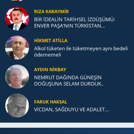
RIZA KARAYMIR
BİR İDEALİN TARİHSEL İZDÜŞÜMÜ:
ENVER PAŞA’NIN TÜRKİSTAN
MÜCADELESİ VE TÜRK DEVLETLERİ
TEŞKİLATI’NA UZANAN MİRASI
HİKMET ATİLLA
Alkol tü­ke­ten ile tü­ket­me­yen aynı be­de­li
öde­me­me­li
AYDIN NİKBAY
NEMRUT DAĞINDA GÜNEŞİN
DOĞUŞUNA SELAM DURDUK..
FARUK HAKSAL
VİCDAN, SAĞ­DU­YU VE ADA­LET…