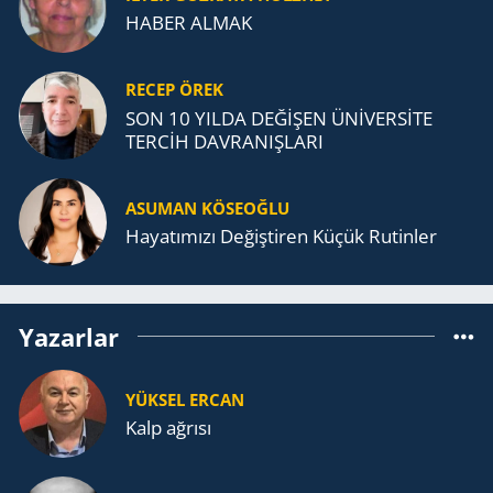
HABER ALMAK
RECEP ÖREK
SON 10 YILDA DEĞİŞEN ÜNİVERSİTE
TERCİH DAVRANIŞLARI
ASUMAN KÖSEOĞLU
Ha­ya­tı­mı­zı De­ğiş­ti­ren Küçük Ru­tin­ler
Yazarlar
YÜKSEL ERCAN
Kalp ağrısı