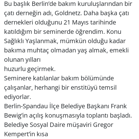
Bu başlık Berlin’de bakım kuruluşlarından bir
GÜNDEM
çatı derneğin adı, Goldnetz. Daha başka çatı
dernekleri olduğunu 21 Mayıs tarihinde
HABERDE İNSAN
katıldığım bir seminerde öğrendim. Konu
Sağlıklı Yaşlanmak, mümkün olduğu kadar
KÜLTÜR SANAT
bakıma muhtaç olmadan yaş almak, emekli
MAGAZİN
olunan yılları
huzurlu geçirmek.
POLİTİKA
Seminere katılanlar bakım bölümünde
çalışanlar, herhangi bir enstitüyü temsil
RESMİ İLANLAR
ediyorlar.
Berlin-Spandau İlçe Belediye Başkanı Frank
SAĞLIK
Bewig’in açılış konuşmasıyla toplantı başladı.
SİYASET
Belediye Sosyal Daire müşaviri Gregor
Kempert’in kısa
SPOR