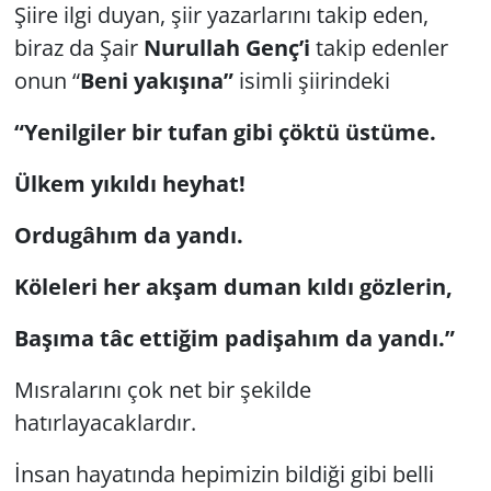
Şiire ilgi duyan, şiir yazarlarını takip eden,
GÜNDEM
biraz da Şair
Nurullah Genç’i
takip edenler
onun “
Beni yakışına”
isimli şiirindeki
HABERDE İNSAN
“Yenilgiler bir tufan gibi çöktü üstüme.
KÜLTÜR SANAT
Ülkem yıkıldı heyhat!
MAGAZİN
Ordugâhım da yandı.
POLİTİKA
Köleleri her akşam duman kıldı gözlerin,
RESMİ İLANLAR
Başıma tâc ettiğim padişahım da yandı.”
SAĞLIK
Mısralarını çok net bir şekilde
hatırlayacaklardır.
SİYASET
İnsan hayatında hepimizin bildiği gibi belli
SPOR