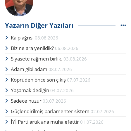
Yazarın Diğer Yazıları
Kalp ağrısı
08.08.2026
Biz ne ara yenildik?
06.08.2026
Siyasete rağmen birlik.
03.08.2026
Adam gibi adam
08.07.2026
Köprüden önce son çıkış
07.07.2026
Yaşamak dediğin
04.07.2026
Sadece huzur
03.07.2026
Güçlendirilmiş parlamenter sistem
02.07.2026
İYİ Parti artık ana muhalefettir
01.07.2026