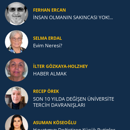
FERHAN ERCAN
İNSAN OLMANIN SAKINCASI YOK!...
SELMA ERDAL
Evim Neresi?
İLTER GÖZKAYA-HOLZHEY
HABER ALMAK
RECEP ÖREK
SON 10 YILDA DEĞİŞEN ÜNİVERSİTE
TERCİH DAVRANIŞLARI
ASUMAN KÖSEOĞLU
Ha­ya­tı­mı­zı De­ğiş­ti­ren Küçük Ru­tin­ler