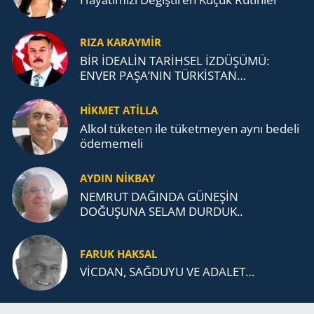
RIZA KARAYMIR
BİR İDEALİN TARİHSEL İZDÜŞÜMÜ:
ENVER PAŞA’NIN TÜRKİSTAN
MÜCADELESİ VE TÜRK DEVLETLERİ
TEŞKİLATI’NA UZANAN MİRASI
HİKMET ATİLLA
Alkol tü­ke­ten ile tü­ket­me­yen aynı be­de­li
öde­me­me­li
AYDIN NİKBAY
NEMRUT DAĞINDA GÜNEŞİN
DOĞUŞUNA SELAM DURDUK..
FARUK HAKSAL
VİCDAN, SAĞ­DU­YU VE ADA­LET…