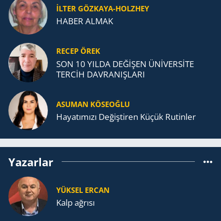
İLTER GÖZKAYA-HOLZHEY
HABER ALMAK
RECEP ÖREK
SON 10 YILDA DEĞİŞEN ÜNİVERSİTE
TERCİH DAVRANIŞLARI
ASUMAN KÖSEOĞLU
Ha­ya­tı­mı­zı De­ğiş­ti­ren Küçük Ru­tin­ler
Yazarlar
YÜKSEL ERCAN
Kalp ağrısı