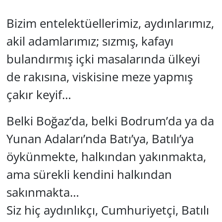
GÜNDEM
Bizim entelektüellerimiz, aydınlarımız,
akil adamlarımız; sızmış, kafayı
HABERDE İNSAN
bulandırmış içki masalarında ülkeyi
KÜLTÜR SANAT
de rakısına, viskisine meze yapmış
çakır keyif…
MAGAZİN
Belki Boğaz’da, belki Bodrum’da ya da
POLİTİKA
Yunan Adaları’nda Batı’ya, Batılı’ya
RESMİ İLANLAR
öykünmekte, halkından yakınmakta,
SAĞLIK
ama sürekli kendini halkından
sakınmakta…
SİYASET
Siz hiç aydınlıkçı, Cumhuriyetçi, Batılı
SPOR