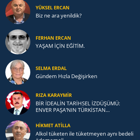
YÜKSEL ERCAN
Biz ne ara yenildik?
FERHAN ERCAN
YAŞAM İÇİN EĞİTİM.
SELMA ERDAL
Gündem Hızla Değişirken
RIZA KARAYMIR
BİR İDEALİN TARİHSEL İZDÜŞÜMÜ:
ENVER PAŞA’NIN TÜRKİSTAN
MÜCADELESİ VE TÜRK DEVLETLERİ
TEŞKİLATI’NA UZANAN MİRASI
HİKMET ATİLLA
Alkol tü­ke­ten ile tü­ket­me­yen aynı be­de­li