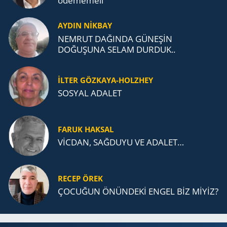
öde­me­me­li
AYDIN NİKBAY
NEMRUT DAĞINDA GÜNEŞİN
DOĞUŞUNA SELAM DURDUK..
İLTER GÖZKAYA-HOLZHEY
SOSYAL ADALET
FARUK HAKSAL
VİCDAN, SAĞ­DU­YU VE ADA­LET…
RECEP ÖREK
ÇOCUĞUN ÖNÜNDEKİ ENGEL BİZ MİYİZ?