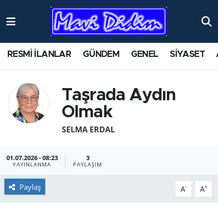
ANTİK YERLER
Nöbetçi Eczaneler
RESMİ İLANLAR
GÜNDEM
GENEL
SİYASET
ASAYİŞ
Hava Durumu
AYDIN
Namaz Vakitleri
Taşrada Aydın
Olmak
BİLİM VE TEKNOLOJİ
Trafik Durumu
SELMA ERDAL
ÇEVRE
Süper Lig Puan Durumu ve Fikstür
01.07.2026 - 08:23
3
EĞİTİM
Tüm Manşetler
YAYINLANMA
PAYLAŞIM
EKONOMİ
Son Dakika Haberleri
Paylaş
-
+
A
A
GENEL
Haber Arşivi