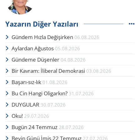
Yazarın Diğer Yazıları
Gündem Hızla Değişirken
06.08.2026
Aylardan Ağustos
05.08.2026
Gündeme Düşenler
04.08.2026
Bir Kavram: İliberal Demokrasi
03.08.2026
Başarı-sız-lık
01.08.2026
Bu Cin Hangi Oligarkın?
31.07.2026
DUYGULAR
30.07.2026
Oku!
29.07.2026
Bugün 24 Temmuz
28.07.2026
Beyin Günü İmiş 22 Temmuz
27.07.2026