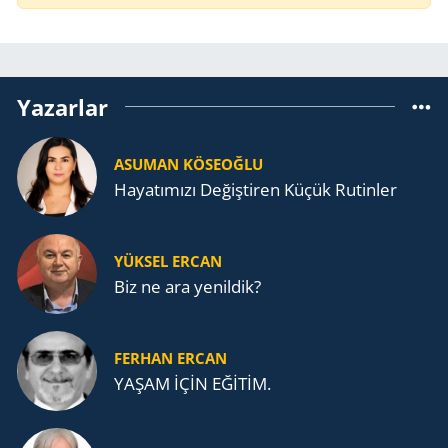
Yazarlar
ASUMAN KÖSEOĞLU
Ha­ya­tı­mı­zı De­ğiş­ti­ren Küçük Ru­tin­ler
YÜKSEL ERCAN
Biz ne ara yenildik?
FERHAN ERCAN
YAŞAM İÇİN EĞİTİM.