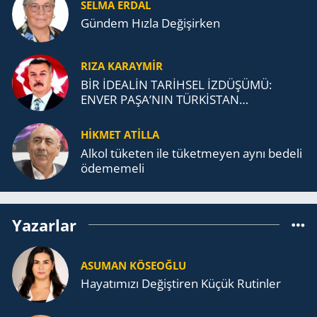
SELMA ERDAL
Gündem Hızla Değişirken
RIZA KARAYMIR
BİR İDEALİN TARİHSEL İZDÜŞÜMÜ:
ENVER PAŞA’NIN TÜRKİSTAN
MÜCADELESİ VE TÜRK DEVLETLERİ
TEŞKİLATI’NA UZANAN MİRASI
HİKMET ATİLLA
Alkol tü­ke­ten ile tü­ket­me­yen aynı be­de­li
öde­me­me­li
Yazarlar
ASUMAN KÖSEOĞLU
Ha­ya­tı­mı­zı De­ğiş­ti­ren Küçük Ru­tin­ler