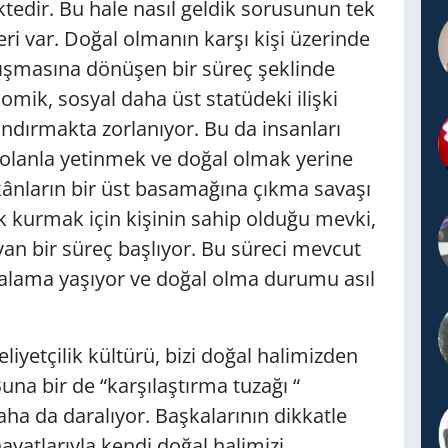
edir. Bu hale nasıl geldik sorusunun tek
eri var. Doğal olmanın karşı kişi üzerinde
ışmasına dönüşen bir süreç şeklinde
omik, sosyal daha üst statüdeki ilişki
rmakta zorlanıyor. Bu da insanları
 olanla yetinmek ve doğal olmak yerine
kânların bir üst basamağına çıkma savaşı
ük kurmak için kişinin sahip olduğu mevki,
yan bir süreç başlıyor. Bu süreci mevcut
alama yaşıyor ve doğal olma durumu asıl
etçilik kültürü, bizi doğal halimizden
una bir de “karşılaştırma tuzağı “
aha da daralıyor. Başkalarının dikkatle
ayatlarıyla kendi doğal halimizi