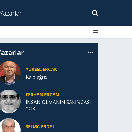
Yazarlar
Yazarlar
YÜKSEL ERCAN
Kalp ağrısı
FERHAN ERCAN
İNSAN OLMANIN SAKINCASI
YOK!...
SELMA ERDAL