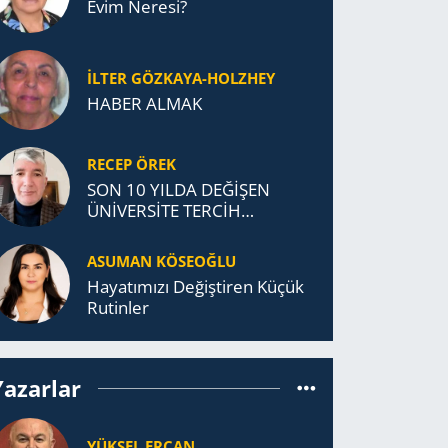
Evim Neresi?
İLTER GÖZKAYA-HOLZHEY
HABER ALMAK
RECEP ÖREK
SON 10 YILDA DEĞİŞEN
ÜNİVERSİTE TERCİH
DAVRANIŞLARI
ASUMAN KÖSEOĞLU
Ha­ya­tı­mı­zı De­ğiş­ti­ren Küçük
Ru­tin­ler
Yazarlar
YÜKSEL ERCAN