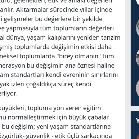
rü, gelenekleri, etik ve ahlaki değerleri
rılır. Aktarmalar sürecinde yıllar içinde
 gelişmeler bu değerlere bir şekilde
irve yapmasıyla tüm toplumların değerleri
nal dünya, yaşam kalıplarını yeniden tanzim
lişmiş toplumlarda değişimin etkisi daha
leneksel toplumlarda "birey olmanın" tüm
enerasyon bu değişimin ana öznesi haline
m standartları kendi evreninin sınırlarını
ak izleri çoğaldıkça süreç kendi
rliyor.
büyükleri, topluma yön veren eğitim
mu normalleştirmek için büyük çabalar
z bu değişim; yeni yaşam standartlarına
zgürlük- güvenlik - etik üçlü sarkacında