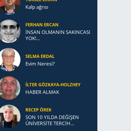
Kalp ağrısı
FERHAN ERCAN
İNSAN OLMANIN SAKINCASI
YOK!...
SELMA ERDAL
Evim Neresi?
İLTER GÖZKAYA-HOLZHEY
HABER ALMAK
RECEP ÖREK
SON 10 YILDA DEĞİŞEN
ÜNİVERSİTE TERCİH
DAVRANIŞLARI