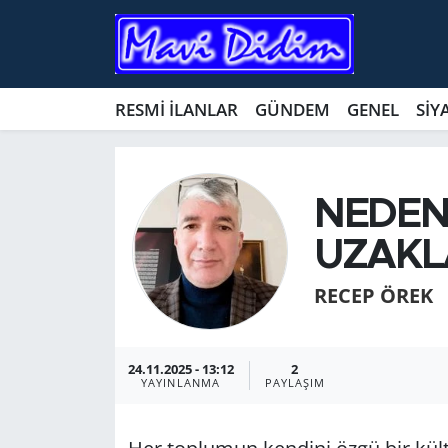
ANTİK YERLER
Nöbetçi Eczaneler
RESMİ İLANLAR
GÜNDEM
GENEL
SİY
ASAYİŞ
Hava Durumu
AYDIN
Namaz Vakitleri
NEDEN
BİLİM VE TEKNOLOJİ
Trafik Durumu
UZAKL
ÇEVRE
Süper Lig Puan Durumu ve Fikstür
RECEP ÖREK
EĞİTİM
Tüm Manşetler
24.11.2025 - 13:12
2
EKONOMİ
Son Dakika Haberleri
YAYINLANMA
PAYLAŞIM
GENEL
Haber Arşivi