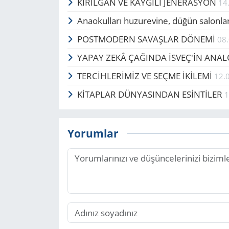
KIRILGAN VE KAYGILI JENERASYON
14
Anaokulları huzurevine, düğün salonla
POSTMODERN SAVAŞLAR DÖNEMİ
08
YAPAY ZEKÂ ÇAĞINDA İSVEÇ'İN ANA
TERCİHLERİMİZ VE SEÇME İKİLEMİ
12.
KİTAPLAR DÜNYASINDAN ESİNTİLER
1
Yorumlar