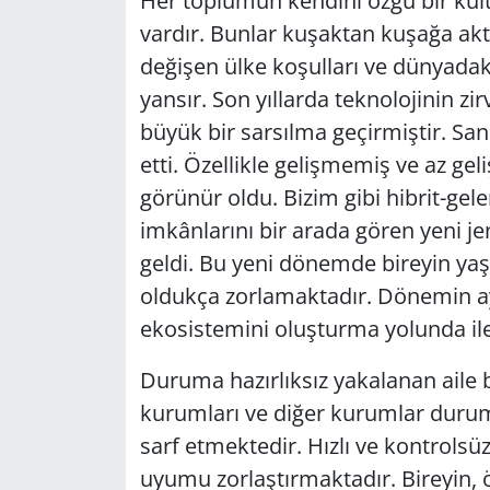
Her toplumun kendini özgü bir kültü
vardır. Bunlar kuşaktan kuşağa akta
GÜNDEM
değişen ülke koşulları ve dünyadaki
HABERDE İNSAN
yansır. Son yıllarda teknolojinin z
büyük bir sarsılma geçirmiştir. Sa
KÜLTÜR SANAT
etti. Özellikle gelişmemiş ve az ge
görünür oldu. Bizim gibi hibrit-ge
MAGAZİN
imkânlarını bir arada gören yeni j
geldi. Bu yeni dönemde bireyin yaşa
POLİTİKA
oldukça zorlamaktadır. Dönemin ay
RESMİ İLANLAR
ekosistemini oluşturma yolunda ile
SAĞLIK
Duruma hazırlıksız yakalanan aile 
kurumları ve diğer kurumlar duru
SİYASET
sarf etmektedir. Hızlı ve kontrolsü
uyumu zorlaştırmaktadır. Bireyin, ö
SPOR