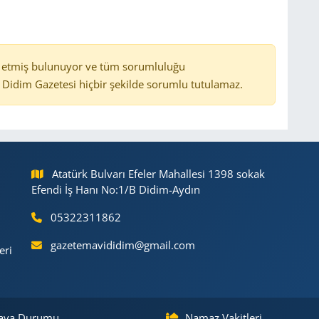
 etmiş bulunuyor ve tüm sorumluluğu
Didim Gazetesi hiçbir şekilde sorumlu tutulamaz.
Atatürk Bulvarı Efeler Mahallesi 1398 sokak
Efendi İş Hanı No:1/B Didim-Aydın
05322311862
gazetemavididim@gmail.com
eri
ava Durumu
Namaz Vakitleri