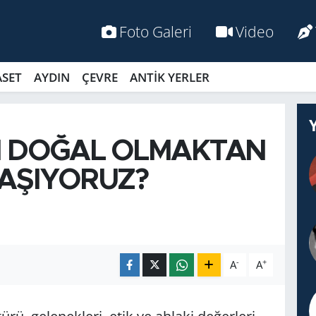
Foto Galeri
Video
ASET
AYDIN
ÇEVRE
ANTİK YERLER
 DOĞAL OLMAKTAN
AŞIYORUZ?
-
+
A
A