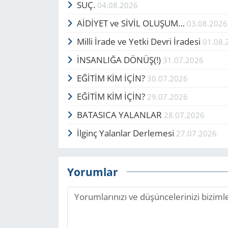
SUÇ.
04.08.2026
AİDİYET ve SİVİL OLUŞUM…
03.08.2026
Milli İrade ve Yetki Devri İradesi
01.08.
İNSANLIĞA DÖNÜŞ(!)
31.07.2026
EĞİTİM KİM İÇİN?
30.07.2026
EĞİTİM KİM İÇİN?
29.07.2026
BATASICA YALANLAR
28.07.2026
İlginç Yalanlar Derlemesi
27.07.2026
Yorumlar