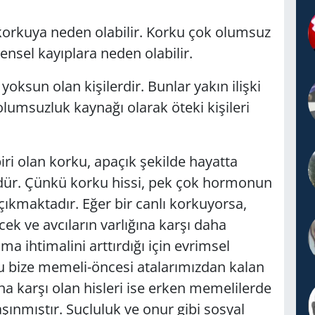
e korkuya neden olabilir. Korku çok olumsuz
nsel kayıplara neden olabilir.
oksun olan kişilerdir. Bunlar yakın ilişki
olumsuzluk kaynağı olarak öteki kişileri
ri olan korku, apaçık şekilde hayatta
ördür. Çünkü korku hissi, pek çok hormonun
ıkmaktadır. Eğer bir canlı korkuyorsa,
ek ve avcıların varlığına karşı daha
ma ihtimalini arttırdığı için evrimsel
u bize memeli-öncesi atalarımızdan kalan
ına karşı olan hisleri ise erken memelilerde
nmıştır. Suçluluk ve onur gibi sosyal