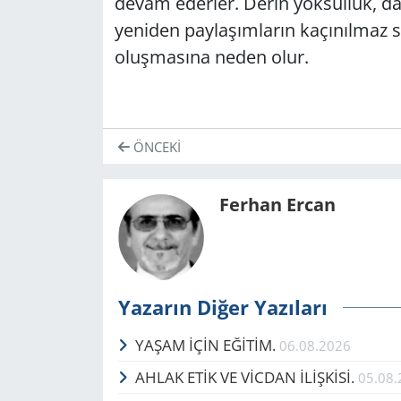
devam ederler. Derin yoksulluk, da
yeniden paylaşımların kaçınılmaz 
oluşmasına neden olur.
ÖNCEKI
Ferhan Ercan
Yazarın Diğer Yazıları
YAŞAM İÇİN EĞİTİM.
06.08.2026
AHLAK ETİK VE VİCDAN İLİŞKİSİ.
05.08