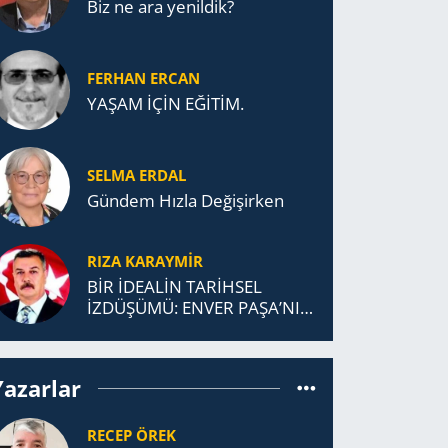
Biz ne ara yenildik?
FERHAN ERCAN
YAŞAM İÇİN EĞİTİM.
SELMA ERDAL
Gündem Hızla Değişirken
RIZA KARAYMIR
BİR İDEALİN TARİHSEL
İZDÜŞÜMÜ: ENVER PAŞA’NIN
TÜRKİSTAN MÜCADELESİ VE
TÜRK DEVLETLERİ
TEŞKİLATI’NA UZANAN
Yazarlar
MİRASI
RECEP ÖREK