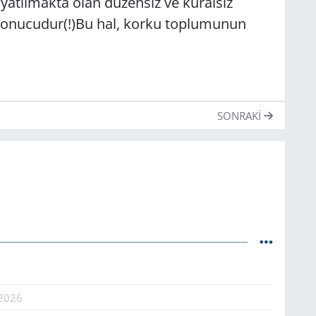
yatılmakta olan düzensiz ve kuralsız
sonucudur(!)Bu hal, korku toplumunun
SONRAKI
.2026