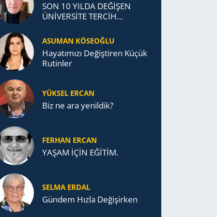
SON 10 YILDA DEĞİŞEN
ÜNİVERSİTE TERCİH
DAVRANIŞLARI
ASUMAN KÖSEOĞLU
Ha­ya­tı­mı­zı De­ğiş­ti­ren Küçük
Ru­tin­ler
YÜKSEL ERCAN
Biz ne ara yenildik?
FERHAN ERCAN
YAŞAM İÇİN EĞİTİM.
SELMA ERDAL
Gündem Hızla Değişirken