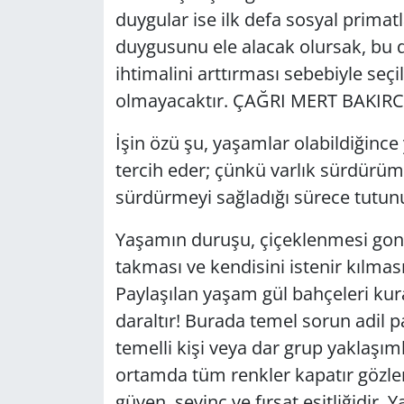
duygular ise ilk defa sosyal prima
duygusunu ele alacak olursak, bu
ihtimalini arttırması sebebiyle seç
olmayacaktır. ÇAĞRI MERT BAKIRCI
İşin özü şu, yaşamlar olabildiğince
tercih eder; çünkü varlık sürdürüm
sürdürmeyi sağladığı sürece tutunul
Yaşamın duruşu, çiçeklenmesi gonc
takması ve kendisini istenir kılmas
Paylaşılan yaşam gül bahçeleri kur
daraltır! Burada temel sorun adil
temelli kişi veya dar grup yaklaşım
ortamda tüm renkler kapatır gözle
güven, sevinç ve fırsat eşitliğidir.