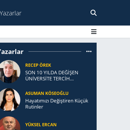
Yazarlar
Yazarlar
RECEP ÖREK
SON 10 YILDA DEĞİŞEN
ÜNİVERSİTE TERCİH
DAVRANIŞLARI
ASUMAN KÖSEOĞLU
Ha­ya­tı­mı­zı De­ğiş­ti­ren Küçük
Ru­tin­ler
YÜKSEL ERCAN