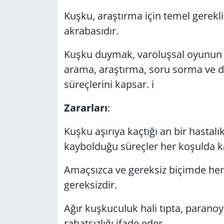
Kuşku, araştırma için temel gerekl
Yerel
akrabasıdır.
Kuşku duymak, varoluşsal oyunun y
arama, araştırma, soru sorma ve do
süreçlerini kapsar. i
Zararları
:
Kuşku aşırıya kaçtığı an bir hastalı
kaybolduğu süreçler her koşulda kay
Amaçsızca ve gereksiz biçimde her 
gereksizdir.
Ağır kuşkuculuk hali tıpta, paranoya
rahatsızlığı ifade eder.