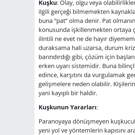
Kuşku
: Olay, olgu veya olabilirlikl
GÜNDEM
ilgili gerçeği bilmemekten kaynakl
buna “pat” olma denir. Pat olmanın
HABERDE İNSAN
konusunda işkillenmekten ortaya çı
ilintili ne evet ne de hayır diyemem
KÜLTÜR SANAT
duraksama hali uzarsa, durum krize
barındırdığı gibi, çözüm için başlan
MAGAZİN
erken uyarı sistemidir. Buna bilinçl
POLİTİKA
edince, karşıtını da vurgulamak gere
gelişmelere neden olabilir. Kişiler
RESMİ İLANLAR
yani kayıplı bir haldir.
SAĞLIK
Kuşkunun Yararları
:
SİYASET
Paranoyaya dönüşmeyen kuşkuculuk,
yeni yol ve yöntemlerin kapısını ar
SPOR