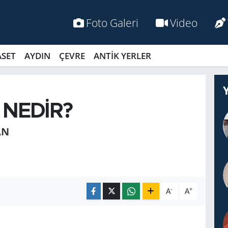
Foto Galeri
Video
ASET
AYDIN
ÇEVRE
ANTİK YERLER
 NEDİR?
AN
-
+
A
A