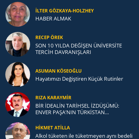
İLTER GÖZKAYA-HOLZHEY
HABER ALMAK
RECEP ÖREK
SON 10 YILDA DEĞİŞEN ÜNİVERSİTE
TERCİH DAVRANIŞLARI
ASUMAN KÖSEOĞLU
Ha­ya­tı­mı­zı De­ğiş­ti­ren Küçük Ru­tin­ler
RIZA KARAYMIR
BİR İDEALİN TARİHSEL İZDÜŞÜMÜ:
ENVER PAŞA’NIN TÜRKİSTAN
MÜCADELESİ VE TÜRK DEVLETLERİ
TEŞKİLATI’NA UZANAN MİRASI
HİKMET ATİLLA
Alkol tü­ke­ten ile tü­ket­me­yen aynı be­de­li