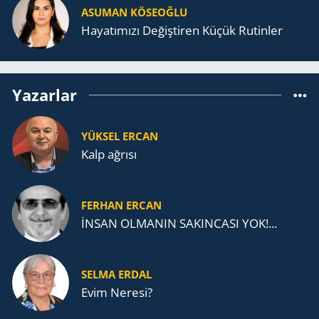
ASUMAN KÖSEOĞLU
Ha­ya­tı­mı­zı De­ğiş­ti­ren Küçük Ru­tin­ler
Yazarlar
YÜKSEL ERCAN
Kalp ağrısı
FERHAN ERCAN
İNSAN OLMANIN SAKINCASI YOK!...
SELMA ERDAL
Evim Neresi?