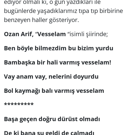
ediyor olmalı ki, o gün yazdıkları ile
bugünlerde yaşadıklarımız tıpa tıp birbirine
Yerel
benzeyen haller gösteriyor.
Ozan Arif,
“
Vesselam
“isimli şiirinde;
Ben böyle bilmezdim bu bizim yurdu
Bambaşka bir hali varmış vesselam!
Vay anam vay, nelerini doyurdu
Bol kaymağı balı varmış vesselam
*********
Başa geçen doğru dürüst olmadı
De ki bana şu geldi de çalmadı