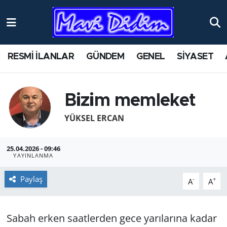
ANTİK YERLER
Nöbetçi Eczaneler
RESMİ İLANLAR
GÜNDEM
GENEL
SİYASET
ASAYİŞ
Hava Durumu
AYDIN
Namaz Vakitleri
Bizim memleket
BİLİM VE TEKNOLOJİ
Trafik Durumu
YÜKSEL ERCAN
ÇEVRE
Süper Lig Puan Durumu ve Fikstür
25.04.2026 - 09:46
YAYINLANMA
EĞİTİM
Tüm Manşetler
Paylaş
-
+
A
A
EKONOMİ
Son Dakika Haberleri
Sabah erken saatlerden gece yarılarına kadar
GENEL
Haber Arşivi