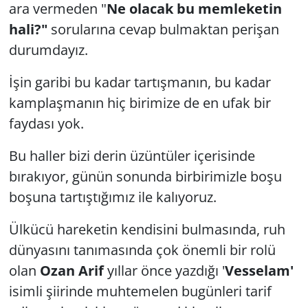
ara vermeden "
Ne olacak bu memleketin
GÜNDEM
hali?"
sorularına cevap bulmaktan perişan
durumdayız.
HABERDE İNSAN
İşin garibi bu kadar tartışmanın, bu kadar
KÜLTÜR SANAT
kamplaşmanın hiç birimize de en ufak bir
faydası yok.
MAGAZİN
Bu haller bizi derin üzüntüler içerisinde
POLİTİKA
bırakıyor, günün sonunda birbirimizle boşu
boşuna tartıştığımız ile kalıyoruz.
RESMİ İLANLAR
Ülkücü hareketin kendisini bulmasında, ruh
SAĞLIK
dünyasını tanımasında çok önemli bir rolü
olan
Ozan Arif
yıllar önce yazdığı '
Vesselam'
SİYASET
isimli şiirinde muhtemelen bugünleri tarif
SPOR