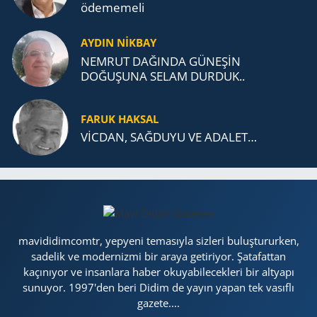
öde­me­me­li
AYDIN NİKBAY
NEMRUT DAĞINDA GÜNEŞİN
DOĞUŞUNA SELAM DURDUK..
FARUK HAKSAL
VİCDAN, SAĞ­DU­YU VE ADA­LET…
mavididimcomtr, yepyeni temasıyla sizleri buluştururken,
sadelik ve modernizmi bir araya getiriyor. Şatafattan
kaçınıyor ve insanlara haber okuyabilecekleri bir altyapı
sunuyor. 1997'den beri Didim de yayın yapan tek vasıflı
gazete....