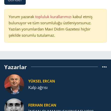
Yorum yazarak
topluluk kurallarımızı
kabul etmiş
bulunuyor ve tüm sorumluluğu üstleniyorsunuz.
Yazılan yorumlardan Mavi Didim Gazetesi hiçbir
şekilde sorumlu tutulamaz.
Yazarlar
YÜKSEL ERCAN
Kalp ağrısı
FERHAN ERCAN