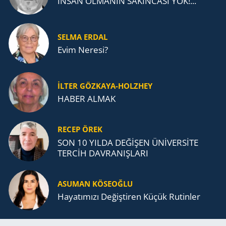
İNSAN OLMANIN SAKINCASI YOK!...
SELMA ERDAL
Evim Neresi?
İLTER GÖZKAYA-HOLZHEY
HABER ALMAK
RECEP ÖREK
SON 10 YILDA DEĞİŞEN ÜNİVERSİTE
TERCİH DAVRANIŞLARI
ASUMAN KÖSEOĞLU
Ha­ya­tı­mı­zı De­ğiş­ti­ren Küçük Ru­tin­ler