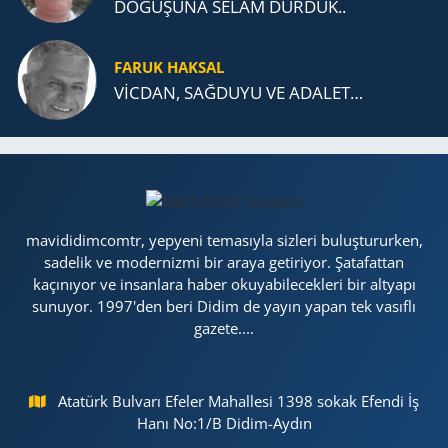
DOĞUŞUNA SELAM DURDUK..
FARUK HAKSAL
VİCDAN, SAĞ­DU­YU VE ADA­LET…
mavididimcomtr, yepyeni temasıyla sizleri buluştururken,
sadelik ve modernizmi bir araya getiriyor. Şatafattan
kaçınıyor ve insanlara haber okuyabilecekleri bir altyapı
sunuyor. 1997'den beri Didim de yayın yapan tek vasıflı
gazete....
Atatürk Bulvarı Efeler Mahallesi 1398 sokak Efendi İş
Hanı No:1/B Didim-Aydın