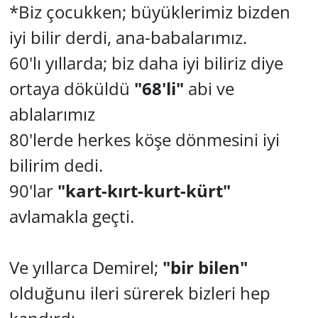
*Biz çocukken; büyüklerimiz bizden
GÜNDEM
iyi bilir derdi, ana-babalarımız.
60'lı yıllarda; biz daha iyi biliriz diye
HABERDE İNSAN
ortaya döküldü
"68'li"
abi ve
KÜLTÜR SANAT
ablalarımız
MAGAZİN
80'lerde herkes köşe dönmesini iyi
bilirim dedi.
POLİTİKA
90'lar
"kart-kırt-kurt-kürt"
RESMİ İLANLAR
avlamakla geçti.
SAĞLIK
Ve yıllarca Demirel;
"bir bilen"
SİYASET
olduğunu ileri sürerek bizleri hep
SPOR