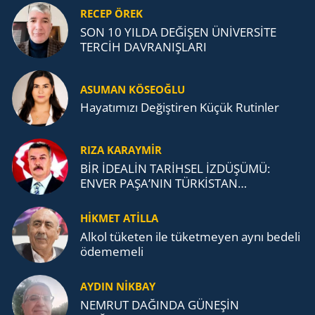
RECEP ÖREK
SON 10 YILDA DEĞİŞEN ÜNİVERSİTE
TERCİH DAVRANIŞLARI
ASUMAN KÖSEOĞLU
Ha­ya­tı­mı­zı De­ğiş­ti­ren Küçük Ru­tin­ler
RIZA KARAYMIR
BİR İDEALİN TARİHSEL İZDÜŞÜMÜ:
ENVER PAŞA’NIN TÜRKİSTAN
MÜCADELESİ VE TÜRK DEVLETLERİ
TEŞKİLATI’NA UZANAN MİRASI
HİKMET ATİLLA
Alkol tü­ke­ten ile tü­ket­me­yen aynı be­de­li
öde­me­me­li
AYDIN NİKBAY
NEMRUT DAĞINDA GÜNEŞİN