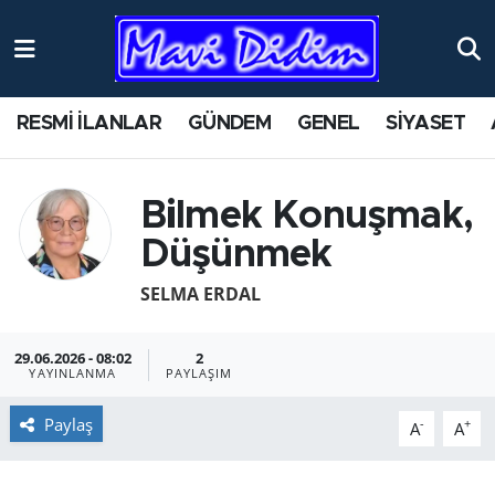
ANTİK YERLER
Nöbetçi Eczaneler
RESMİ İLANLAR
GÜNDEM
GENEL
SİYASET
ASAYİŞ
Hava Durumu
AYDIN
Namaz Vakitleri
Bilmek Konuşmak,
Düşünmek
BİLİM VE TEKNOLOJİ
Trafik Durumu
SELMA ERDAL
ÇEVRE
Süper Lig Puan Durumu ve Fikstür
29.06.2026 - 08:02
2
EĞİTİM
Tüm Manşetler
YAYINLANMA
PAYLAŞIM
EKONOMİ
Son Dakika Haberleri
Paylaş
-
+
A
A
GENEL
Haber Arşivi