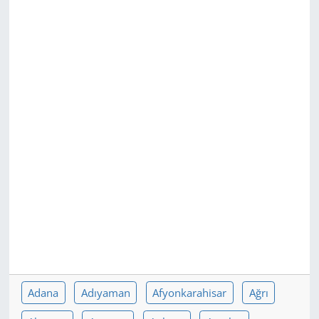
GÜNDEM
HABERDE İNSAN
KÜLTÜR SANAT
MAGAZİN
POLİTİKA
RESMİ İLANLAR
SAĞLIK
SİYASET
Adana
Adıyaman
Afyonkarahisar
Ağrı
SPOR