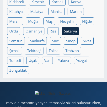
Kırklareli
Kırşehir
Kocaeli
Konya
Kütahya
Malatya
Manisa
Mardin
Mersin
Muğla
Muş
Nevşehir
Niğde
Ordu
Osmaniye
Rize
Sakarya
Samsun
Şanlıurfa
Siirt
Sinop
Sivas
Şırnak
Tekirdağ
Tokat
Trabzon
Tunceli
Uşak
Van
Yalova
Yozgat
Zonguldak
mavididimcomtr, yepyeni temasıyla sizleri buluştururken,