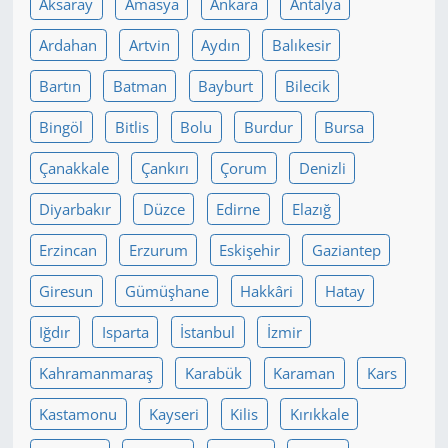
Aksaray
Amasya
Ankara
Antalya
Yerel
Ardahan
Artvin
Aydın
Balıkesir
Bartın
Batman
Bayburt
Bilecik
Bingöl
Bitlis
Bolu
Burdur
Bursa
Çanakkale
Çankırı
Çorum
Denizli
Diyarbakır
Düzce
Edirne
Elazığ
Erzincan
Erzurum
Eskişehir
Gaziantep
Giresun
Gümüşhane
Hakkâri
Hatay
Iğdır
Isparta
İstanbul
İzmir
Kahramanmaraş
Karabük
Karaman
Kars
Kastamonu
Kayseri
Kilis
Kırıkkale