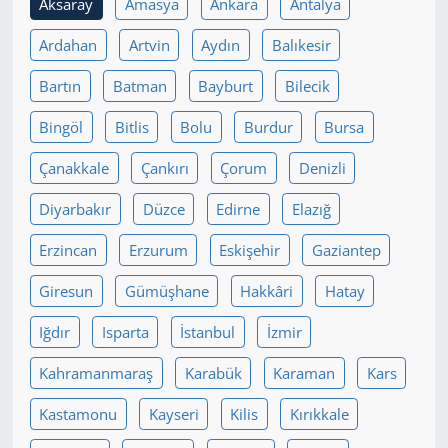
Aksaray
Amasya
Ankara
Antalya
Yerel
Ardahan
Artvin
Aydın
Balıkesir
Bartın
Batman
Bayburt
Bilecik
Bingöl
Bitlis
Bolu
Burdur
Bursa
Çanakkale
Çankırı
Çorum
Denizli
Diyarbakır
Düzce
Edirne
Elazığ
Erzincan
Erzurum
Eskişehir
Gaziantep
Giresun
Gümüşhane
Hakkâri
Hatay
Iğdır
Isparta
İstanbul
İzmir
Kahramanmaraş
Karabük
Karaman
Kars
Kastamonu
Kayseri
Kilis
Kırıkkale