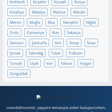
Kırklareli
Kırşehir
Kocaeli
Konya
Kütahya
Malatya
Manisa
Mardin
Mersin
Muğla
Muş
Nevşehir
Niğde
Ordu
Osmaniye
Rize
Sakarya
Samsun
Şanlıurfa
Siirt
Sinop
Sivas
Şırnak
Tekirdağ
Tokat
Trabzon
Tunceli
Uşak
Van
Yalova
Yozgat
Zonguldak
mavididimcomtr, yepyeni temasıyla sizleri buluştururken,