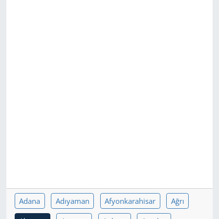
GÜNDEM
HABERDE İNSAN
KÜLTÜR SANAT
MAGAZİN
POLİTİKA
RESMİ İLANLAR
SAĞLIK
SİYASET
Adana
Adıyaman
Afyonkarahisar
Ağrı
SPOR