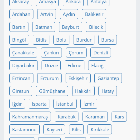
Aksaray
Amasya
Ankara
Antalya
Yerel
Ardahan
Artvin
Aydın
Balıkesir
Bartın
Batman
Bayburt
Bilecik
Bingöl
Bitlis
Bolu
Burdur
Bursa
Çanakkale
Çankırı
Çorum
Denizli
Diyarbakır
Düzce
Edirne
Elazığ
Erzincan
Erzurum
Eskişehir
Gaziantep
Giresun
Gümüşhane
Hakkâri
Hatay
Iğdır
Isparta
İstanbul
İzmir
Kahramanmaraş
Karabük
Karaman
Kars
Kastamonu
Kayseri
Kilis
Kırıkkale