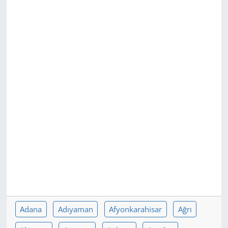
GÜNDEM
HABERDE İNSAN
KÜLTÜR SANAT
MAGAZİN
POLİTİKA
RESMİ İLANLAR
SAĞLIK
SİYASET
Adana
Adıyaman
Afyonkarahisar
Ağrı
SPOR