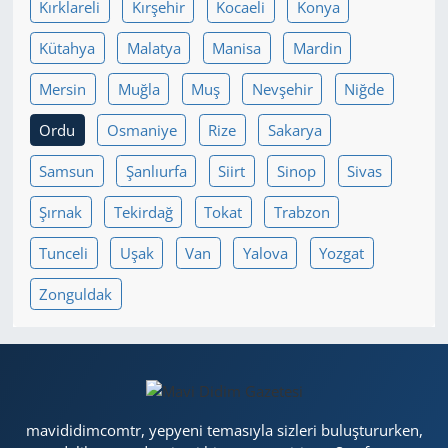
Kırklareli
Kırşehir
Kocaeli
Konya
Kütahya
Malatya
Manisa
Mardin
Mersin
Muğla
Muş
Nevşehir
Niğde
Ordu
Osmaniye
Rize
Sakarya
Samsun
Şanlıurfa
Siirt
Sinop
Sivas
Şırnak
Tekirdağ
Tokat
Trabzon
Tunceli
Uşak
Van
Yalova
Yozgat
Zonguldak
mavididimcomtr, yepyeni temasıyla sizleri buluştururken,