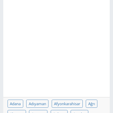
GÜNDEM
HABERDE İNSAN
KÜLTÜR SANAT
MAGAZİN
POLİTİKA
RESMİ İLANLAR
SAĞLIK
SİYASET
Adana
Adıyaman
Afyonkarahisar
Ağrı
SPOR