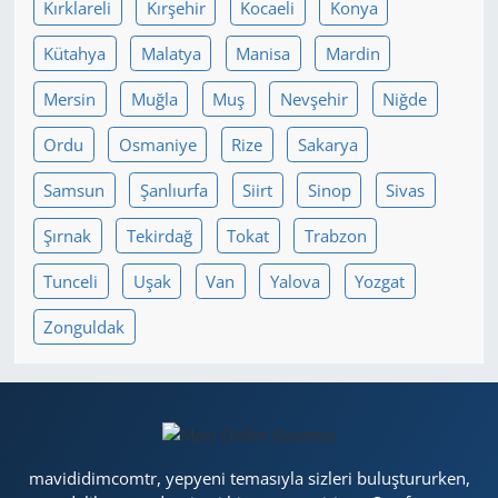
Kırklareli
Kırşehir
Kocaeli
Konya
Kütahya
Malatya
Manisa
Mardin
Mersin
Muğla
Muş
Nevşehir
Niğde
Ordu
Osmaniye
Rize
Sakarya
Samsun
Şanlıurfa
Siirt
Sinop
Sivas
Şırnak
Tekirdağ
Tokat
Trabzon
Tunceli
Uşak
Van
Yalova
Yozgat
Zonguldak
mavididimcomtr, yepyeni temasıyla sizleri buluştururken,