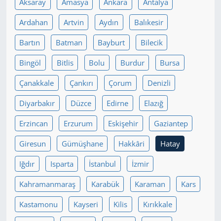
Aksaray
Amasya
Ankara
Antalya
Yerel
Ardahan
Artvin
Aydın
Balıkesir
Bartın
Batman
Bayburt
Bilecik
Bingöl
Bitlis
Bolu
Burdur
Bursa
Çanakkale
Çankırı
Çorum
Denizli
Diyarbakır
Düzce
Edirne
Elazığ
Erzincan
Erzurum
Eskişehir
Gaziantep
Giresun
Gümüşhane
Hakkâri
Hatay
Iğdır
Isparta
İstanbul
İzmir
Kahramanmaraş
Karabük
Karaman
Kars
Kastamonu
Kayseri
Kilis
Kırıkkale