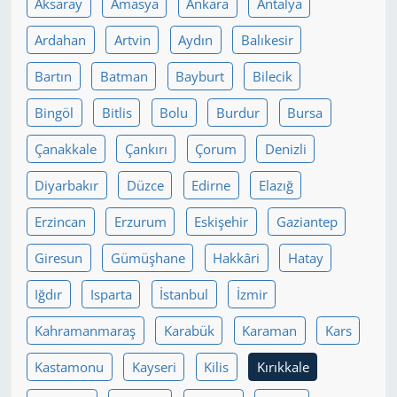
Aksaray
Amasya
Ankara
Antalya
Yerel
Ardahan
Artvin
Aydın
Balıkesir
Bartın
Batman
Bayburt
Bilecik
Bingöl
Bitlis
Bolu
Burdur
Bursa
Çanakkale
Çankırı
Çorum
Denizli
Diyarbakır
Düzce
Edirne
Elazığ
Erzincan
Erzurum
Eskişehir
Gaziantep
Giresun
Gümüşhane
Hakkâri
Hatay
Iğdır
Isparta
İstanbul
İzmir
Kahramanmaraş
Karabük
Karaman
Kars
Kastamonu
Kayseri
Kilis
Kırıkkale