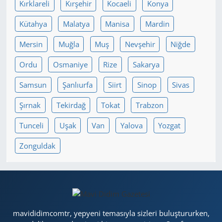
Kırklareli
Kırşehir
Kocaeli
Konya
Kütahya
Malatya
Manisa
Mardin
Mersin
Muğla
Muş
Nevşehir
Niğde
Ordu
Osmaniye
Rize
Sakarya
Samsun
Şanlıurfa
Siirt
Sinop
Sivas
Şırnak
Tekirdağ
Tokat
Trabzon
Tunceli
Uşak
Van
Yalova
Yozgat
Zonguldak
mavididimcomtr, yepyeni temasıyla sizleri buluştururken,