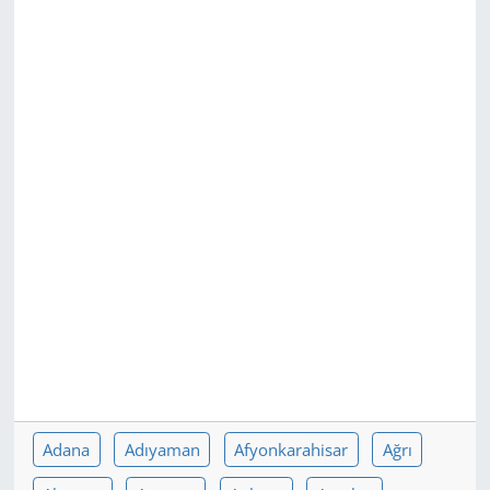
GÜNDEM
HABERDE İNSAN
KÜLTÜR SANAT
MAGAZİN
POLİTİKA
RESMİ İLANLAR
SAĞLIK
SİYASET
Adana
Adıyaman
Afyonkarahisar
Ağrı
SPOR