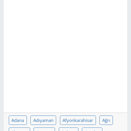
GÜNDEM
HABERDE İNSAN
KÜLTÜR SANAT
MAGAZİN
POLİTİKA
RESMİ İLANLAR
SAĞLIK
SİYASET
Adana
Adıyaman
Afyonkarahisar
Ağrı
SPOR