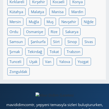
Kırklareli
Kırşehir
Kocaeli
Konya
Kütahya
Malatya
Manisa
Mardin
Mersin
Muğla
Muş
Nevşehir
Niğde
Ordu
Osmaniye
Rize
Sakarya
Samsun
Şanlıurfa
Siirt
Sinop
Sivas
Şırnak
Tekirdağ
Tokat
Trabzon
Tunceli
Uşak
Van
Yalova
Yozgat
Zonguldak
mavididimcomtr, yepyeni temasıyla sizleri buluştururken,