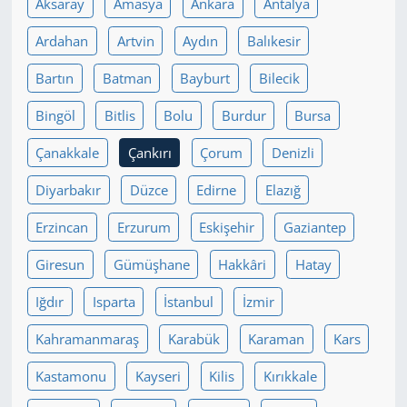
Aksaray
Amasya
Ankara
Antalya
Yerel
Ardahan
Artvin
Aydın
Balıkesir
Bartın
Batman
Bayburt
Bilecik
Bingöl
Bitlis
Bolu
Burdur
Bursa
Çanakkale
Çankırı
Çorum
Denizli
Diyarbakır
Düzce
Edirne
Elazığ
Erzincan
Erzurum
Eskişehir
Gaziantep
Giresun
Gümüşhane
Hakkâri
Hatay
Iğdır
Isparta
İstanbul
İzmir
Kahramanmaraş
Karabük
Karaman
Kars
Kastamonu
Kayseri
Kilis
Kırıkkale