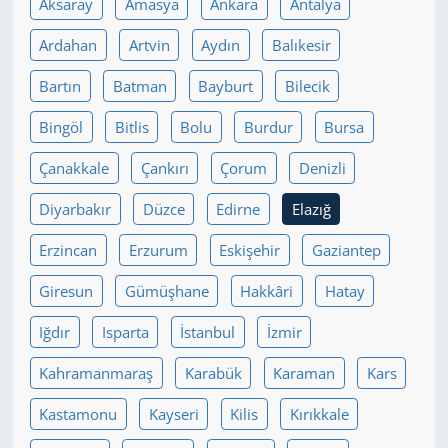
Aksaray
Amasya
Ankara
Antalya
Yerel
Ardahan
Artvin
Aydın
Balıkesir
Bartın
Batman
Bayburt
Bilecik
Bingöl
Bitlis
Bolu
Burdur
Bursa
Çanakkale
Çankırı
Çorum
Denizli
Diyarbakır
Düzce
Edirne
Elazığ
Erzincan
Erzurum
Eskişehir
Gaziantep
Giresun
Gümüşhane
Hakkâri
Hatay
Iğdır
Isparta
İstanbul
İzmir
Kahramanmaraş
Karabük
Karaman
Kars
Kastamonu
Kayseri
Kilis
Kırıkkale