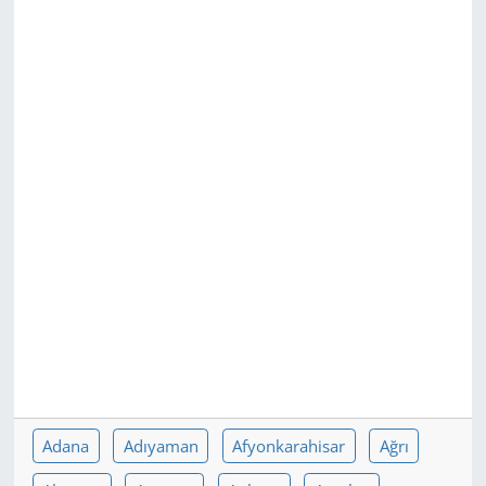
GÜNDEM
HABERDE İNSAN
KÜLTÜR SANAT
MAGAZİN
POLİTİKA
RESMİ İLANLAR
SAĞLIK
SİYASET
Adana
Adıyaman
Afyonkarahisar
Ağrı
SPOR