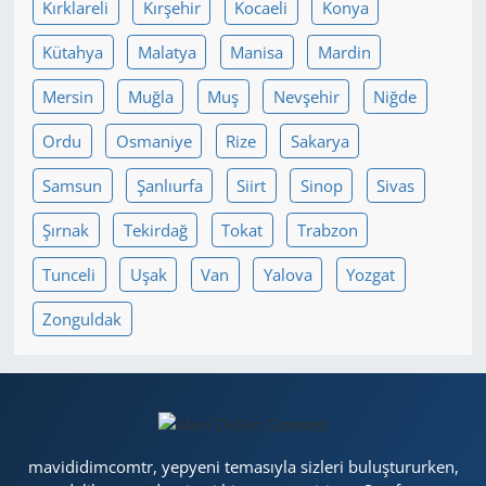
Kırklareli
Kırşehir
Kocaeli
Konya
Kütahya
Malatya
Manisa
Mardin
Mersin
Muğla
Muş
Nevşehir
Niğde
Ordu
Osmaniye
Rize
Sakarya
Samsun
Şanlıurfa
Siirt
Sinop
Sivas
Şırnak
Tekirdağ
Tokat
Trabzon
Tunceli
Uşak
Van
Yalova
Yozgat
Zonguldak
mavididimcomtr, yepyeni temasıyla sizleri buluştururken,