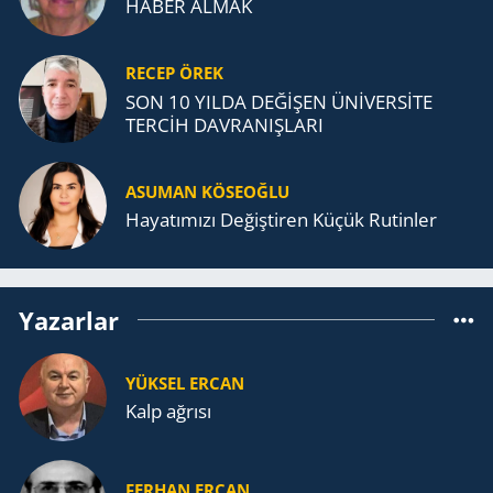
HABER ALMAK
RECEP ÖREK
SON 10 YILDA DEĞİŞEN ÜNİVERSİTE
TERCİH DAVRANIŞLARI
ASUMAN KÖSEOĞLU
Ha­ya­tı­mı­zı De­ğiş­ti­ren Küçük Ru­tin­ler
Yazarlar
YÜKSEL ERCAN
Kalp ağrısı
FERHAN ERCAN