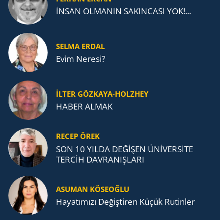
İNSAN OLMANIN SAKINCASI YOK!...
SELMA ERDAL
Evim Neresi?
İLTER GÖZKAYA-HOLZHEY
HABER ALMAK
RECEP ÖREK
SON 10 YILDA DEĞİŞEN ÜNİVERSİTE
TERCİH DAVRANIŞLARI
ASUMAN KÖSEOĞLU
Ha­ya­tı­mı­zı De­ğiş­ti­ren Küçük Ru­tin­ler