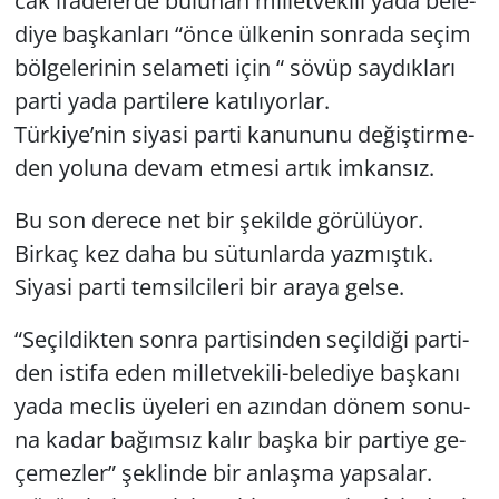
cak ifa­de­ler­de bu­lu­nan mil­let­ve­ki­li yada be­le­
di­ye baş­kan­la­rı “önce ül­ke­nin son­ra­da seçim
böl­ge­le­ri­nin se­la­me­ti için “ sövüp say­dık­la­rı
parti yada par­ti­le­re ka­tı­lı­yor­lar.
Tür­ki­ye’nin si­ya­si parti ka­nu­nu­nu de­ğiş­tir­me­
den yo­lu­na devam et­me­si artık im­kan­sız.
Bu son de­re­ce net bir şe­kil­de gö­rü­lü­yor.
Bir­kaç kez daha bu sü­tun­lar­da yaz­mış­tık.
Si­ya­si parti tem­sil­ci­le­ri bir araya gelse.
“Se­çil­dik­ten sonra par­ti­sin­den se­çil­di­ği par­ti­
den is­ti­fa eden mil­let­ve­ki­li-be­le­di­ye baş­ka­nı
yada mec­lis üye­le­ri en azın­dan dönem so­nu­
na kadar ba­ğım­sız kalır başka bir par­ti­ye ge­
çe­mez­ler” şek­lin­de bir an­laş­ma yap­sa­lar.