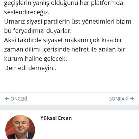
ge­çiş­le­rin yan­lış ol­du­ğu­nu her plat­form­da
ses­len­di­re­ce­ğiz.
Uma­rız si­ya­si par­ti­le­rin üst yö­ne­tim­le­ri bizim
bu fer­ya­dı­mı­zı du­yar­lar.
Aksi tak­dir­de si­ya­set ma­ka­mı çok kısa bir
zaman di­li­mi içe­ri­sin­de nef­ret ile anı­lan bir
kurum ha­li­ne ge­lecek.
De­me­di de­me­yin..
ÖNCEKI
SONRAKI
Yüksel Ercan