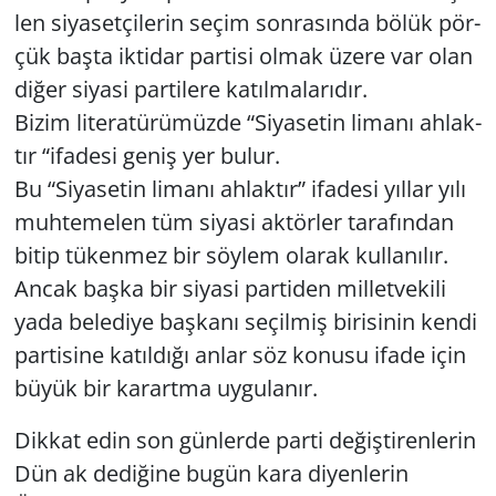
len si­ya­set­çi­le­rin seçim son­ra­sın­da bölük pör­
Yerel
çük başta ik­ti­dar par­ti­si olmak üzere var olan
diğer si­ya­si par­ti­le­re ka­tıl­ma­la­rı­dır.
Bizim li­te­ra­tü­rü­müz­de “Si­ya­se­tin li­ma­nı ah­lak­
tır “ifa­de­si geniş yer bulur.
Bu “Si­ya­se­tin li­ma­nı ah­lak­tır” ifa­de­si yıl­lar yılı
muh­te­me­len tüm si­ya­si ak­tör­ler ta­ra­fın­dan
bitip tü­ken­mez bir söy­lem ola­rak kul­la­nı­lır.
Ancak başka bir si­ya­si par­ti­den mil­let­ve­ki­li
yada be­le­di­ye baş­ka­nı se­çil­miş bi­ri­si­nin kendi
par­ti­si­ne ka­tıl­dı­ğı anlar söz ko­nu­su ifade için
büyük bir ka­rart­ma uy­gu­la­nır.
Dik­kat edin son gün­ler­de parti de­ğiş­ti­ren­le­rin
Dün ak de­di­ği­ne bugün kara di­yen­le­rin