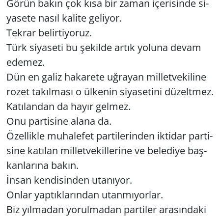
Görün bakın çok kısa bir zaman içe­ri­sin­de si­
ya­se­te nasıl ka­li­te ge­li­yor.
Tek­rar be­lir­ti­yo­ruz.
Türk si­ya­se­ti bu şe­kil­de artık yo­lu­na devam
ede­mez.
Dün en galiz ha­ka­re­te uğ­ra­yan mil­let­ve­ki­li­ne
rozet ta­kıl­ma­sı o ül­ke­nin si­ya­se­ti­ni dü­zelt­mez.
Ka­tı­lan­dan da hayır gel­mez.
Onu par­ti­si­ne alana da.
Özel­lik­le mu­ha­le­fet par­ti­le­rin­den ik­ti­dar par­ti­
si­ne ka­tı­lan mil­let­ve­kil­le­ri­ne ve be­le­di­ye baş­
kan­la­rı­na bakın.
İnsan ken­di­sin­den uta­nı­yor.
Onlar yap­tık­la­rın­dan utan­mı­yor­lar.
Biz yıl­ma­dan yo­rul­ma­dan par­ti­ler ara­sın­da­ki