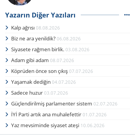
Yazarın Diğer Yazıları
Kalp ağrısı
08.08.2026
Biz ne ara yenildik?
06.08.2026
Siyasete rağmen birlik.
03.08.2026
Adam gibi adam
08.07.2026
Köprüden önce son çıkış
07.07.2026
Yaşamak dediğin
04.07.2026
Sadece huzur
03.07.2026
Güçlendirilmiş parlamenter sistem
02.07.2026
İYİ Parti artık ana muhalefettir
01.07.2026
Yaz mevsiminde siyaset ateşi
10.06.2026