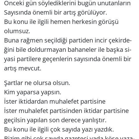
Ön­ce­ki gün söy­le­dik­le­ri­ni bugün unu­tan­la­rın
Sa­yı­sın­da önem­li bir artış gö­rü­lü­yor.
Bu konu ile il­gi­li hemen her­ke­sin gö­rü­şü
olum­suz.
Buna rağ­men se­çil­di­ği par­ti­den incir çe­kir­de­
ği­ni bile dol­dur­ma­yan ba­ha­ne­ler ile başka si­
ya­si par­ti­le­re ge­çen­le­rin sa­yı­sın­da önem­li bir
artış mev­cut.
Şart­lar ne olur­sa olsun.
Kim ya­par­sa yap­sın.
İster ik­ti­dar­dan mu­ha­le­fet par­ti­si­ne
İster mu­ha­le­fet par­ti­sin­den ik­ti­dar par­ti­si­ne
ge­çil­sin ya­pı­lan son de­re­ce yan­lış­tır.
Bu konu ile il­gi­li çok sa­yı­da yazı yaz­dık.
Bizim gibi çok sa­yı­da ga­ze­te­ci yada köşe ya­za­