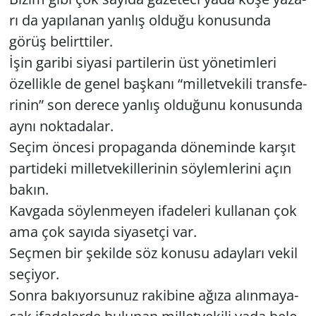
rı da ya­pı­la­nan yan­lış ol­du­ğu ko­nu­sun­da
görüş be­lirt­ti­ler.
İşin ga­ri­bi si­ya­si par­ti­le­rin üst yö­ne­tim­le­ri
özel­lik­le de genel baş­ka­nı “mil­let­ve­ki­li trans­fe­
ri­nin” son de­re­ce yan­lış ol­du­ğu­nu ko­nu­sun­da
aynı nok­ta­da­lar.
Seçim ön­ce­si pro­pa­gan­da dö­ne­min­de kar­şıt
par­ti­de­ki mil­let­ve­kil­le­ri­nin söy­lem­le­ri­ni açın
bakın.
Kav­ga­da söy­len­me­yen ifa­de­le­ri kul­la­nan çok
ama çok sa­yı­da si­ya­set­çi var.
Seç­men bir şe­kil­de söz ko­nu­su aday­la­rı vekil
se­çi­yor.
Sonra ba­kı­yor­su­nuz ra­ki­bi­ne ağıza alın­ma­ya­