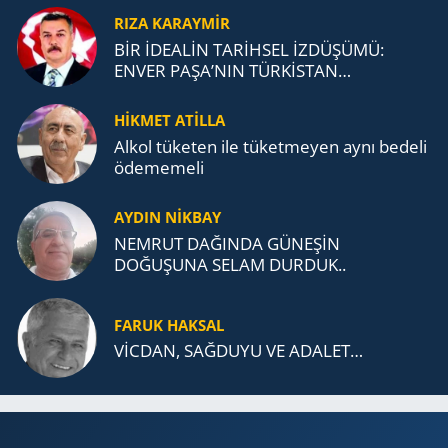
RIZA KARAYMIR
BİR İDEALİN TARİHSEL İZDÜŞÜMÜ:
ENVER PAŞA’NIN TÜRKİSTAN
MÜCADELESİ VE TÜRK DEVLETLERİ
TEŞKİLATI’NA UZANAN MİRASI
HİKMET ATİLLA
Alkol tü­ke­ten ile tü­ket­me­yen aynı be­de­li
öde­me­me­li
AYDIN NİKBAY
NEMRUT DAĞINDA GÜNEŞİN
DOĞUŞUNA SELAM DURDUK..
FARUK HAKSAL
VİCDAN, SAĞ­DU­YU VE ADA­LET…