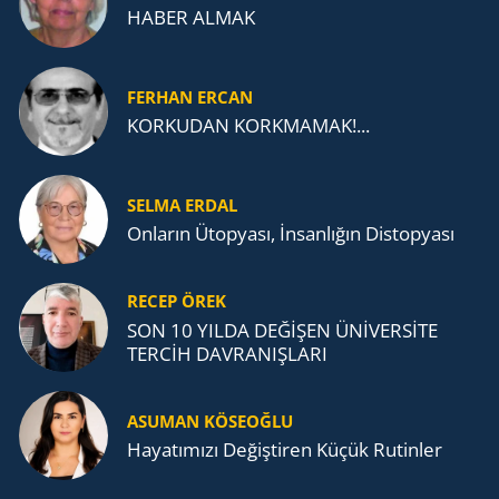
HABER ALMAK
FERHAN ERCAN
KORKUDAN KORKMAMAK!...
SELMA ERDAL
Onların Ütopyası, İnsanlığın Distopyası
RECEP ÖREK
SON 10 YILDA DEĞİŞEN ÜNİVERSİTE
TERCİH DAVRANIŞLARI
ASUMAN KÖSEOĞLU
Ha­ya­tı­mı­zı De­ğiş­ti­ren Küçük Ru­tin­ler