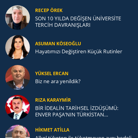
RECEP ÖREK
SON 10 YILDA DEĞİŞEN ÜNİVERSİTE
TERCİH DAVRANIŞLARI
ASUMAN KÖSEOĞLU
Ha­ya­tı­mı­zı De­ğiş­ti­ren Küçük Ru­tin­ler
YÜKSEL ERCAN
Biz ne ara yenildik?
RIZA KARAYMIR
BİR İDEALİN TARİHSEL İZDÜŞÜMÜ:
ENVER PAŞA’NIN TÜRKİSTAN
MÜCADELESİ VE TÜRK DEVLETLERİ
TEŞKİLATI’NA UZANAN MİRASI
HİKMET ATİLLA
Alkol tü­ke­ten ile tü­ket­me­yen aynı be­de­li