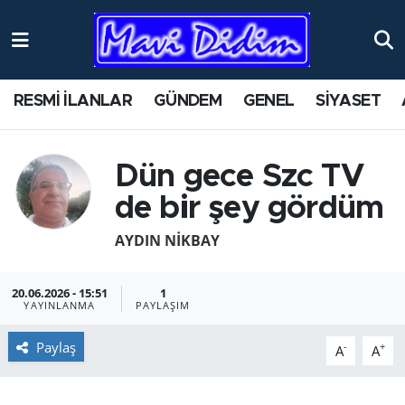
ANTİK YERLER
Nöbetçi Eczaneler
RESMİ İLANLAR
GÜNDEM
GENEL
SİYASET
ASAYİŞ
Hava Durumu
AYDIN
Namaz Vakitleri
Dün gece Szc TV
de bir şey gördüm
BİLİM VE TEKNOLOJİ
Trafik Durumu
AYDIN NİKBAY
ÇEVRE
Süper Lig Puan Durumu ve Fikstür
20.06.2026 - 15:51
1
EĞİTİM
Tüm Manşetler
YAYINLANMA
PAYLAŞIM
EKONOMİ
Son Dakika Haberleri
Paylaş
-
+
A
A
GENEL
Haber Arşivi