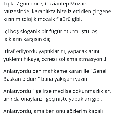
Tıpkı 7 gün önce, Gaziantep Mozaik
GÜNDEM
Müzesinde; karanlıkta bize izlettirilen çingene
kızın mitolojik mozaik figürü gibi.
HABERDE İNSAN
İçi boş sloganik bir fügür oturmuştu loş
KÜLTÜR SANAT
ışıkların karşısın da;
MAGAZİN
İtiraf ediyordu yaptıklarını, yapacaklarını
yüklemi hikaye, öznesi sollama atmasyon..!
POLİTİKA
Anlatıyordu ben mahkeme kararı ile "Genel
RESMİ İLANLAR
Başkan oldum" bana yakışanı yazın.
SAĞLIK
Anlatıyordu " gelirse meclise dokunmazlıklar,
anında onaylarız" geçmişte yaptıkları gibi.
SİYASET
Anlatıyordu, ama ben onu gözlerim kapalı
SPOR