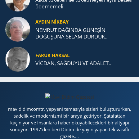
öde­me­me­li
AYDIN NİKBAY
NEMRUT DAĞINDA GÜNEŞİN
DOĞUŞUNA SELAM DURDUK..
FARUK HAKSAL
VİCDAN, SAĞ­DU­YU VE ADA­LET…
mavididimcomtr, yepyeni temasıyla sizleri buluştururken,
sadelik ve modernizmi bir araya getiriyor. Şatafattan
kaçınıyor ve insanlara haber okuyabilecekleri bir altyapı
sunuyor. 1997'den beri Didim de yayın yapan tek vasıflı
gazete....