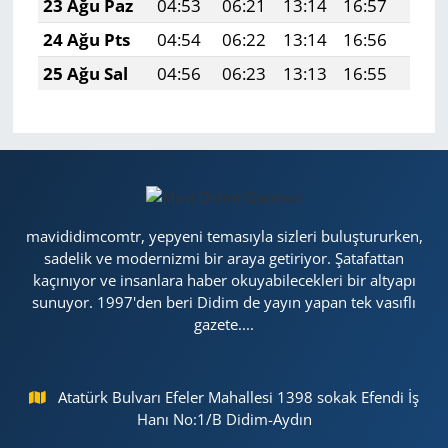
23 Ağu Paz
04:53
06:21
13:14
16:57
19:5
24 Ağu Pts
04:54
06:22
13:14
16:56
19:5
25 Ağu Sal
04:56
06:23
13:13
16:55
19:5
mavididimcomtr, yepyeni temasıyla sizleri buluştururken,
sadelik ve modernizmi bir araya getiriyor. Şatafattan
kaçınıyor ve insanlara haber okuyabilecekleri bir altyapı
sunuyor. 1997'den beri Didim de yayın yapan tek vasıflı
gazete....
Atatürk Bulvarı Efeler Mahallesi 1398 sokak Efendi İş
Hanı No:1/B Didim-Aydın