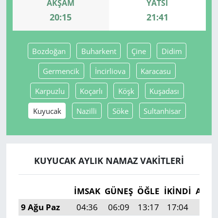
AKŞAM
YATSI
20:15
21:41
Yerel
Bozdoğan
Buharkent
Çine
Didim
Germencik
İncirliova
Karacasu
Karpuzlu
Koçarlı
Köşk
Kuşadası
Kuyucak
Nazilli
Söke
Sultanhisar
KUYUCAK AYLIK NAMAZ VAKITLERI
İMSAK
GÜNEŞ
ÖĞLE
İKINDI
AKŞ
9 Ağu Paz
04:36
06:09
13:17
17:04
20:1