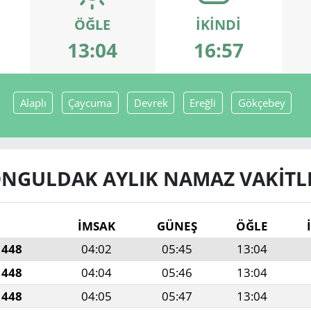
ÖĞLE
İKINDI
13:04
16:57
Alaplı
Çaycuma
Devrek
Ereğli
Gökçebey
NGULDAK AYLIK NAMAZ VAKITL
İMSAK
GÜNEŞ
ÖĞLE
1448
04:02
05:45
13:04
1448
04:04
05:46
13:04
1448
04:05
05:47
13:04