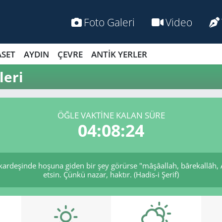
Foto Galeri
Video
ASET
AYDIN
ÇEVRE
ANTİK YERLER
leri
ÖĞLE VAKTİNE KALAN SÜRE
04:08:24
 kardeşinde hoşuna giden bir şey görürse "mâşâallah, bârekallâh,
etsin. Çünkü nazar, haktır. (Hadis-i Şerif)