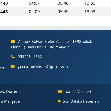
1448
04:07
05:48
13:03
1448
04:09
05:49
13:03
Atatürk Bulvarı Efeler Mahallesi 1398 sokak
Efendi İş Hanı No:1/B Didim-Aydın
05322311862
gazetemavididim@gmail.com
eri
ava Durumu
Namaz Vakitleri
m Manşetler
Son Dakika Haberleri