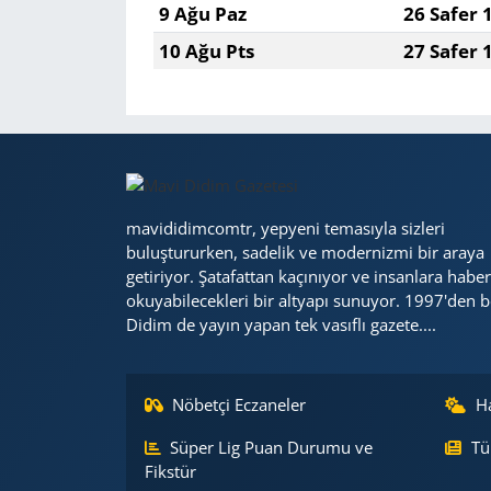
9 Ağu Paz
26 Safer 
10 Ağu Pts
27 Safer 
Yerel
mavididimcomtr, yepyeni temasıyla sizleri
buluştururken, sadelik ve modernizmi bir araya
getiriyor. Şatafattan kaçınıyor ve insanlara haber
okuyabilecekleri bir altyapı sunuyor. 1997'den b
Didim de yayın yapan tek vasıflı gazete....
Nöbetçi Eczaneler
H
Süper Lig Puan Durumu ve
Tü
Fikstür