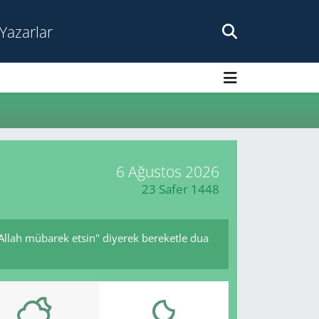
Yazarlar
6 Ağustos 2026
23 Safer 1448
 Allah mübarek etsin" diyerek bereketle dua