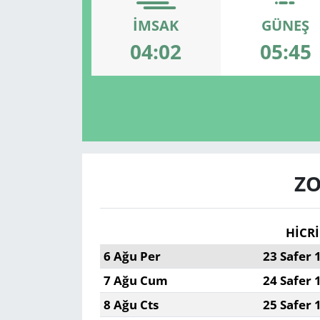
İMSAK
GÜNEŞ
GÜNDEM
04:02
05:45
HABERDE İNSAN
KÜLTÜR SANAT
MAGAZİN
POLİTİKA
ZO
RESMİ İLANLAR
HİCRİ
SAĞLIK
6 Ağu Per
23 Safer 
7 Ağu Cum
24 Safer 
SİYASET
8 Ağu Cts
25 Safer 
SPOR