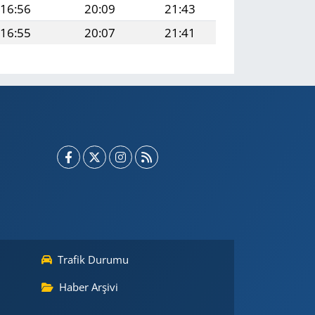
16:56
20:09
21:43
16:55
20:07
21:41
Trafik Durumu
Haber Arşivi