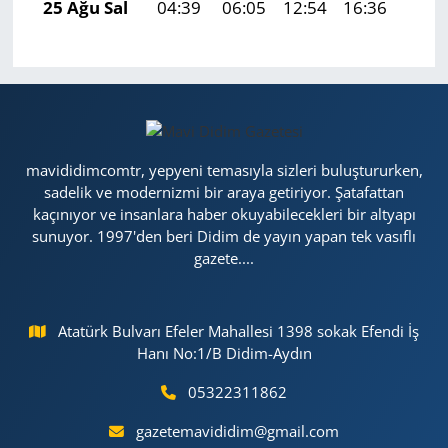
25 Ağu Sal
04:39
06:05
12:54
16:36
19:3
mavididimcomtr, yepyeni temasıyla sizleri buluştururken,
sadelik ve modernizmi bir araya getiriyor. Şatafattan
kaçınıyor ve insanlara haber okuyabilecekleri bir altyapı
sunuyor. 1997'den beri Didim de yayın yapan tek vasıflı
gazete....
Atatürk Bulvarı Efeler Mahallesi 1398 sokak Efendi İş
Hanı No:1/B Didim-Aydın
05322311862
gazetemavididim@gmail.com