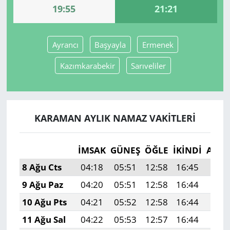
19:55
21:21
Yerel
Ayrancı
Başyayla
Ermenek
Kazımkarabekir
Sarıveliler
KARAMAN AYLIK NAMAZ VAKITLERI
İMSAK
GÜNEŞ
ÖĞLE
İKINDI
AKŞ
8 Ağu Cts
04:18
05:51
12:58
16:45
19:5
9 Ağu Paz
04:20
05:51
12:58
16:44
19:5
10 Ağu Pts
04:21
05:52
12:58
16:44
19:5
11 Ağu Sal
04:22
05:53
12:57
16:44
19:5