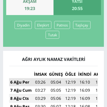
AKŞAM
YATSI
19:23
20:55
Yerel
Diyadin
Eleşkirt
Patnos
Taşlıçay
Tutak
AĞRI AYLIK NAMAZ VAKITLERI
İMSAK
GÜNEŞ
ÖĞLE
İKINDI
AKŞA
6 Ağu Per
03:26
05:04
12:19
16:10
19:23
7 Ağu Cum
03:27
05:05
12:19
16:09
19:22
8 Ağu Cts
03:29
05:06
12:19
16:09
19:21
9 Ağu Paz
03:30
05:07
12:18
16:08
19:20