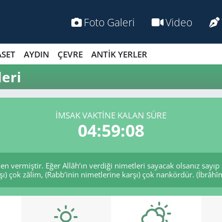
Foto Galeri
Video
ASET
AYDIN
ÇEVRE
ANTİK YERLER
eri
İMSAK VAKTİNE KALAN SÜRE
04:59:08
nden vermiştir. Eğer Allâh’ın verdiği nimetleri sayacak olsanız sayıp
şı) çok zâlim, (Rabb’inin nimetlerine karşı) çok nankördür. (İbrâhî