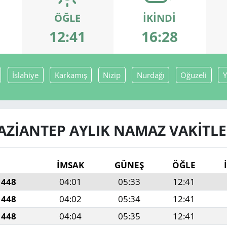
ÖĞLE
İKINDI
12:41
16:28
İslahiye
Karkamış
Nizip
Nurdağı
Oğuzeli
Y
AZIANTEP AYLIK NAMAZ VAKITLE
İMSAK
GÜNEŞ
ÖĞLE
1448
04:01
05:33
12:41
1448
04:02
05:34
12:41
1448
04:04
05:35
12:41