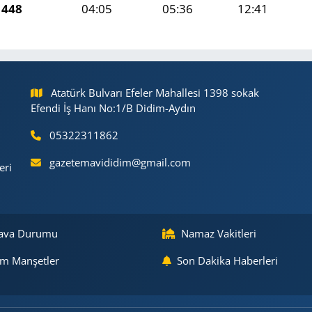
1448
04:05
05:36
12:41
Atatürk Bulvarı Efeler Mahallesi 1398 sokak
Efendi İş Hanı No:1/B Didim-Aydın
05322311862
gazetemavididim@gmail.com
eri
ava Durumu
Namaz Vakitleri
m Manşetler
Son Dakika Haberleri