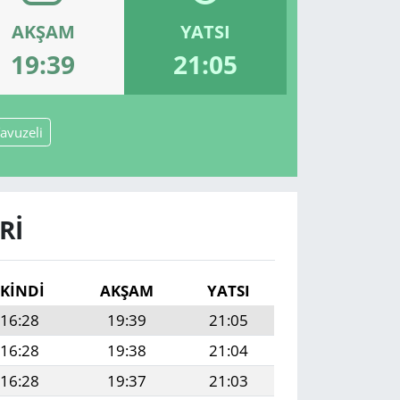
AKŞAM
YATSI
19:39
21:05
avuzeli
RI
İKINDI
AKŞAM
YATSI
16:28
19:39
21:05
16:28
19:38
21:04
16:28
19:37
21:03