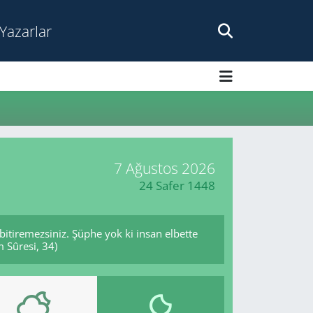
Yazarlar
7 Ağustos 2026
24 Safer 1448
 bitiremezsiniz. Şüphe yok ki insan elbette
m Sûresi, 34)