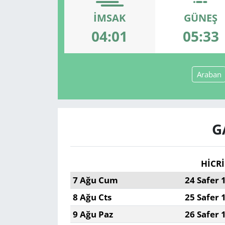
İMSAK
GÜNEŞ
GÜNDEM
04:01
05:33
HABERDE İNSAN
KÜLTÜR SANAT
Araban
MAGAZİN
POLİTİKA
G
RESMİ İLANLAR
HİCRİ
SAĞLIK
7 Ağu Cum
24 Safer 
8 Ağu Cts
25 Safer 
SİYASET
9 Ağu Paz
26 Safer 
SPOR