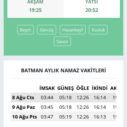
AKŞAM
YATSI
19:25
20:52
Yerel
Beşiri
Gercüş
Hasankeyf
Kozluk
Sason
BATMAN AYLIK NAMAZ VAKITLERI
İMSAK
GÜNEŞ
ÖĞLE
İKINDI
AKŞA
8 Ağu Cts
03:44
05:18
12:26
16:14
19:25
9 Ağu Paz
03:45
05:18
12:26
16:14
19:24
10 Ağu Pts
03:47
05:19
12:26
16:13
19:23