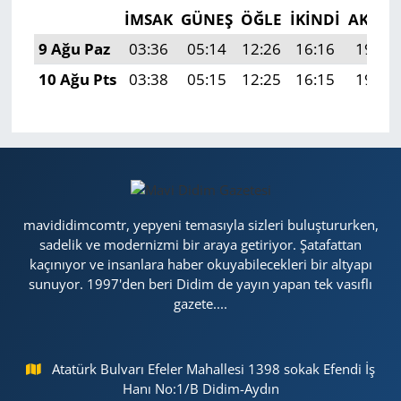
İMSAK
GÜNEŞ
ÖĞLE
İKINDI
AKŞA
9 Ağu Paz
03:36
05:14
12:26
16:16
19:27
10 Ağu Pts
03:38
05:15
12:25
16:15
19:26
mavididimcomtr, yepyeni temasıyla sizleri buluştururken,
sadelik ve modernizmi bir araya getiriyor. Şatafattan
kaçınıyor ve insanlara haber okuyabilecekleri bir altyapı
sunuyor. 1997'den beri Didim de yayın yapan tek vasıflı
gazete....
Atatürk Bulvarı Efeler Mahallesi 1398 sokak Efendi İş
Hanı No:1/B Didim-Aydın