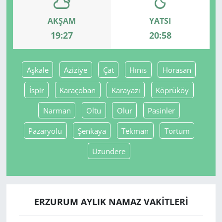
AKŞAM
YATSI
Yerel
19:27
20:58
Aşkale
Aziziye
Çat
Hınıs
Horasan
İspir
Karaçoban
Karayazı
Köprüköy
Narman
Oltu
Olur
Pasinler
Pazaryolu
Şenkaya
Tekman
Tortum
Uzundere
ERZURUM AYLIK NAMAZ VAKITLERI