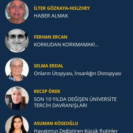
İLTER GÖZKAYA-HOLZHEY
HABER ALMAK
FERHAN ERCAN
KORKUDAN KORKMAMAK!...
SELMA ERDAL
Onların Ütopyası, İnsanlığın Distopyası
RECEP ÖREK
SON 10 YILDA DEĞİŞEN ÜNİVERSİTE
TERCİH DAVRANIŞLARI
ASUMAN KÖSEOĞLU
Ha­ya­tı­mı­zı De­ğiş­ti­ren Küçük Ru­tin­ler