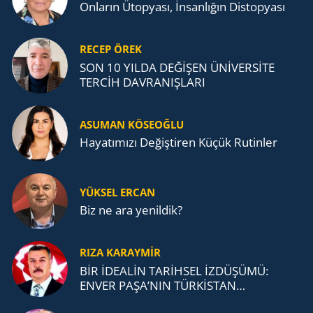
Onların Ütopyası, İnsanlığın Distopyası
RECEP ÖREK
SON 10 YILDA DEĞİŞEN ÜNİVERSİTE
TERCİH DAVRANIŞLARI
ASUMAN KÖSEOĞLU
Ha­ya­tı­mı­zı De­ğiş­ti­ren Küçük Ru­tin­ler
YÜKSEL ERCAN
Biz ne ara yenildik?
RIZA KARAYMIR
BİR İDEALİN TARİHSEL İZDÜŞÜMÜ:
ENVER PAŞA’NIN TÜRKİSTAN
MÜCADELESİ VE TÜRK DEVLETLERİ