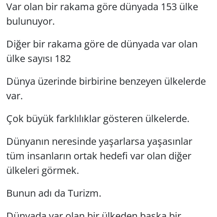
Var olan bir rakama göre dünyada 153 ülke
GÜNDEM
bulunuyor.
HABERDE İNSAN
Diğer bir rakama göre de dünyada var olan
ülke sayısı 182
KÜLTÜR SANAT
Dünya üzerinde birbirine benzeyen ülkelerde
MAGAZİN
var.
POLİTİKA
Çok büyük farklılıklar gösteren ülkelerde.
Dünyanın neresinde yaşarlarsa yaşasınlar
RESMİ İLANLAR
tüm insanların ortak hedefi var olan diğer
SAĞLIK
ülkeleri görmek.
SİYASET
Bunun adı da Turizm.
Dünyada var olan bir ülkeden başka bir
SPOR