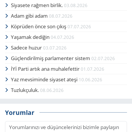
Siyasete rağmen birlik.
03.08.2026
Adam gibi adam
08.07.2026
Köprüden önce son çıkış
07.07.2026
Yaşamak dediğin
04.07.2026
Sadece huzur
03.07.2026
Güçlendirilmiş parlamenter sistem
02.07.2026
İYİ Parti artık ana muhalefettir
01.07.2026
Yaz mevsiminde siyaset ateşi
10.06.2026
Tuzlukçuluk.
08.06.2026
Yorumlar