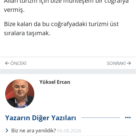
Allah turizm için bize muhteşem bir coğrafya
vermiş.
Bize kalan da bu coğrafyadaki turizmi üst
sıralara taşımak.
ÖNCEKI
SONRAKI
Yüksel Ercan
Yazarın Diğer Yazıları
Biz ne ara yenildik?
06.08.2026