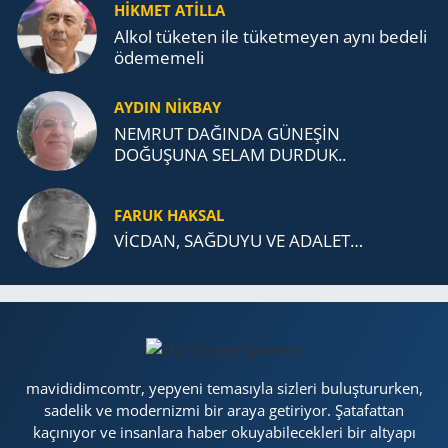
TEŞKİLATI’NA UZANAN MİRASI
HİKMET ATİLLA
Alkol tü­ke­ten ile tü­ket­me­yen aynı be­de­li
öde­me­me­li
AYDIN NİKBAY
NEMRUT DAĞINDA GÜNEŞİN
DOĞUŞUNA SELAM DURDUK..
FARUK HAKSAL
VİCDAN, SAĞ­DU­YU VE ADA­LET…
mavididimcomtr, yepyeni temasıyla sizleri buluştururken,
sadelik ve modernizmi bir araya getiriyor. Şatafattan
kaçınıyor ve insanlara haber okuyabilecekleri bir altyapı