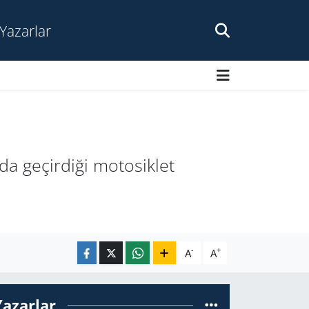
Yazarlar
da geçirdiği motosiklet
-
+
A
A
Yazarlar