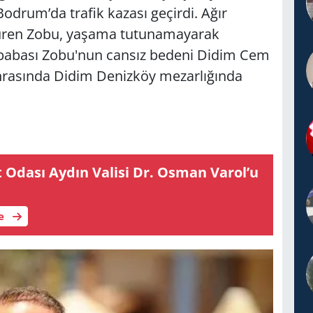
odrum’da trafik kazası geçirdi. Ağır
süren Zobu, yaşama tutunamayarak
uk babası Zobu'nun cansız bedeni Didim Cem
nrasında Didim Denizköy mezarlığında
t Odası Aydın Va­li­si Dr. Osman Varol’u
le