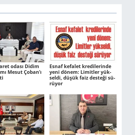
aret odası Didim
Esnaf ke­fa­let kre­di­le­rin­de
ı Mesut Çoban’ı
yeni dönem: Li­mit­ler yük­
ti
sel­di, düşük faiz des­te­ği sü­
rü­yor