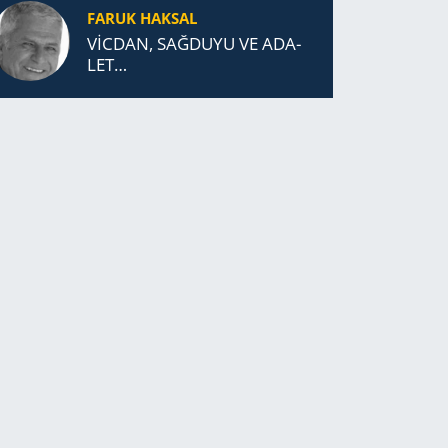
FARUK HAKSAL
VİCDAN, SAĞ­DU­YU VE ADA­
LET…