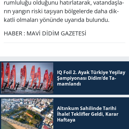
rum­lu­lu­ğu ol­du­ğu­nu ha­tır­la­ta­rak, va­tan­daş­la­
rın yan­gın riski ta­şı­yan böl­ge­ler­de daha dik­
kat­li ol­ma­la­rı yö­nün­de uya­rı­da bu­lun­du.
HABER : MAVİ DİDİM GAZETESİ
IQ Foil 2. Ayak Tür­ki­ye Ye­şi­lay
Şam­pi­yo­na­sı Didim’de Ta­
mam­lan­dı
Altınkum Sahilinde Tarihi
İhale! Teklifler Geldi, Karar
Haftaya