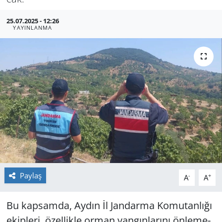
GÜNDEM
25.07.2025 - 12:26
YAYINLANMA
HABERDE İNSAN
KÜLTÜR SANAT
MAGAZİN
POLİTİKA
RESMİ İLANLAR
SAĞLIK
Paylaş
-
+
A
A
SİYASET
Bu kap­sam­da, Aydın İl Jan­dar­ma Ko­mu­tan­lı­ğı
ekip­le­ri, özel­lik­le orman yan­gın­la­rı­nı ön­le­me­
SPOR