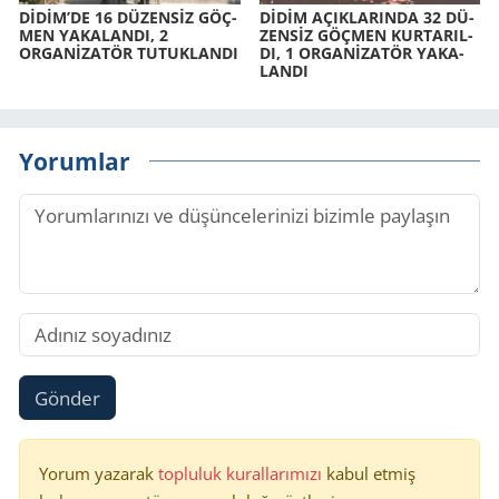
DİDİM’DE 16 DÜ­ZENSİZ GÖÇ­
DİDİM AÇIK­LA­RIN­DA 32 DÜ­
MEN YA­KA­LAN­DI, 2
ZENSİZ GÖÇ­MEN KUR­TA­RIL­
ORGANİZATÖR TU­TUK­LAN­DI
DI, 1 ORGANİZATÖR YA­KA­
LAN­DI
Yorumlar
Gönder
Yorum yazarak
topluluk kurallarımızı
kabul etmiş