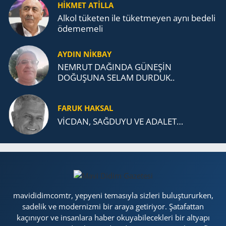
TEŞKİLATI’NA UZANAN MİRASI
HİKMET ATİLLA
Alkol tü­ke­ten ile tü­ket­me­yen aynı be­de­li
öde­me­me­li
AYDIN NİKBAY
NEMRUT DAĞINDA GÜNEŞİN
DOĞUŞUNA SELAM DURDUK..
FARUK HAKSAL
VİCDAN, SAĞ­DU­YU VE ADA­LET…
mavididimcomtr, yepyeni temasıyla sizleri buluştururken,
sadelik ve modernizmi bir araya getiriyor. Şatafattan
kaçınıyor ve insanlara haber okuyabilecekleri bir altyapı