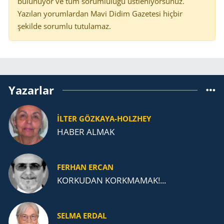
bulunuyor ve tüm sorumluluğu üstleniyorsunuz.
Yazılan yorumlardan Mavi Didim Gazetesi hiçbir
şekilde sorumlu tutulamaz.
Yazarlar
İLTER GÖZKAYA-HOLZHEY
HABER ALMAK
FERHAN ERCAN
KORKUDAN KORKMAMAK!...
SELMA ERDAL