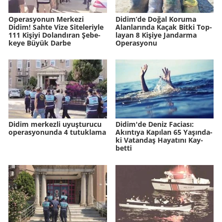
Ope­ras­yo­nun Mer­ke­zi
Didim’de Doğal Ko­ru­ma
Didim! Sahte Vize Si­te­le­riy­le
Alan­la­rın­da Kaçak Bitki Top­
111 Ki­şi­yi Do­lan­dı­ran Şe­be­
la­yan 8 Ki­şi­ye Jan­dar­ma
ke­ye Büyük Darbe
Ope­ras­yo­nu
Didim merkezli uyuşturucu
Didim'de Deniz Fa­ci­ası:
operasyonunda 4 tutuklama
Akın­tı­ya Ka­pı­lan 65 Ya­şın­da­
ki Va­tan­daş Ha­ya­tı­nı Kay­
bet­ti