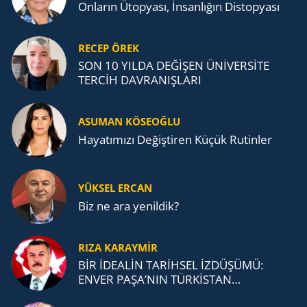
Onların Ütopyası, İnsanlığın Distopyası
RECEP ÖREK
SON 10 YILDA DEĞİŞEN ÜNİVERSİTE
TERCİH DAVRANIŞLARI
ASUMAN KÖSEOĞLU
Ha­ya­tı­mı­zı De­ğiş­ti­ren Küçük Ru­tin­ler
YÜKSEL ERCAN
Biz ne ara yenildik?
RIZA KARAYMIR
BİR İDEALİN TARİHSEL İZDÜŞÜMÜ:
ENVER PAŞA’NIN TÜRKİSTAN
MÜCADELESİ VE TÜRK DEVLETLERİ