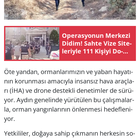
Ope­ras­yo­nun Mer­ke­zi
Didim! Sahte Vize Si­te­
le­riy­le 111 Ki­şi­yi Do­
lan­dı­ran Şe­be­ke­ye
Büyük Darbe
Öte yan­dan, or­man­la­rı­mı­zın ve yaban ha­ya­tı­
nın ko­run­ma­sı ama­cıy­la in­san­sız hava araç­la­
rı (İHA) ve drone des­tek­li de­ne­tim­ler de sü­rü­
yor. Aydın ge­ne­lin­de yü­rü­tü­len bu ça­lış­ma­lar­
la, orman yan­gın­la­rı­nın ön­len­me­si he­def­le­ni­
yor.
Yet­ki­li­ler, do­ğa­ya sahip çık­ma­nın her­ke­sin so­