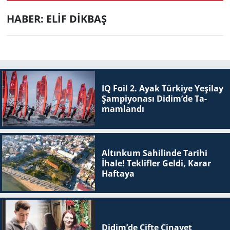
Büyük Darbe
HABER: ELİF DİKBAŞ
IQ Foil 2. Ayak Tür­ki­ye Ye­şi­lay
Şam­pi­yo­na­sı Didim’de Ta­
mam­lan­dı
Altınkum Sahilinde Tarihi
İhale! Teklifler Geldi, Karar
Haftaya
Didim’de Çifte Ci­na­yet