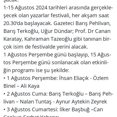
1-15 Ağus­tos 2024 ta­rih­le­ri ara­sın­da ger­çek­le­
Yerel
şecek olan ya­zar­lar fes­ti­va­li, her akşam saat
20.30’da baş­la­ya­cak. Ga­ze­te­ci Barış Peh­li­van,
Barış Ter­koğ­lu, Uğur Dün­dar; Prof. Dr Canan
Ka­ra­tay, Kah­ra­man Ta­ze­oğ­lu gibi ta­nı­nan bir­
çok isim de fes­ti­val­de ye­ri­ni ala­cak.
1 Ağus­tos Per­şem­be günü baş­la­yıp, 15 Ağus­
tos Per­şem­be günü son­la­na­cak olan et­kin­li­
ğin prog­ra­mı ise şu şe­kil­de:
• 1 Ağus­tos Per­şem­be: İhsan Eli­açık - Özlem
Binel – Ali Kaya
• 2 Ağus­tos Cuma: Barış Ter­koğ­lu – Barış Peh­
li­van – Nalan Tun­taş - Aynur Ay­te­kin Zey­rek
• 3 Ağus­tos Cu­mar­te­si: İlker Baş­buğ –Can