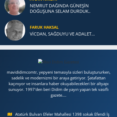
NEMRUT DAĞINDA GÜNEŞİN
DOĞUŞUNA SELAM DURDUK..
FARUK HAKSAL
VİCDAN, SAĞ­DU­YU VE ADA­LET…
mavididimcomtr, yepyeni temasıyla sizleri buluştururken,
sadelik ve modernizmi bir araya getiriyor. Şatafattan
kaçınıyor ve insanlara haber okuyabilecekleri bir altyapı
sunuyor. 1997'den beri Didim de yayın yapan tek vasıflı
gazete....
Atatürk Bulvarı Efeler Mahallesi 1398 sokak Efendi İş