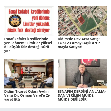
Esnaf ke­fa­let kre­di­le­rin­de
Didim'de Dev Arsa Sa­tı­şı:
yeni dönem: Li­mit­ler yük­sel­
TOKİ 23 Ar­sa­yı Açık Ar­tır­
di, düşük faiz des­te­ği sü­rü­
may­la Sa­tı­yor!
yor
Didim Ti­ca­ret Odası Aydın
ES­NA­FIN DERDİNİ AN­LA­MA­
Va­li­si Dr. Osman Varol’u Zi­
DAN VERİLEN MÜJDE,
ya­ret Etti
MÜJDE DEĞİLDİR!