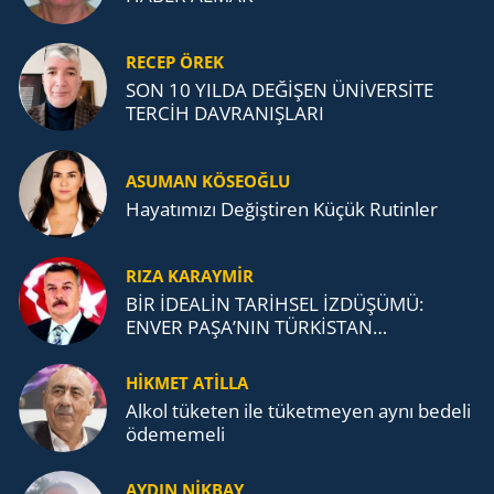
RECEP ÖREK
SON 10 YILDA DEĞİŞEN ÜNİVERSİTE
TERCİH DAVRANIŞLARI
ASUMAN KÖSEOĞLU
Ha­ya­tı­mı­zı De­ğiş­ti­ren Küçük Ru­tin­ler
RIZA KARAYMIR
BİR İDEALİN TARİHSEL İZDÜŞÜMÜ:
ENVER PAŞA’NIN TÜRKİSTAN
MÜCADELESİ VE TÜRK DEVLETLERİ
TEŞKİLATI’NA UZANAN MİRASI
HİKMET ATİLLA
Alkol tü­ke­ten ile tü­ket­me­yen aynı be­de­li
öde­me­me­li
AYDIN NİKBAY