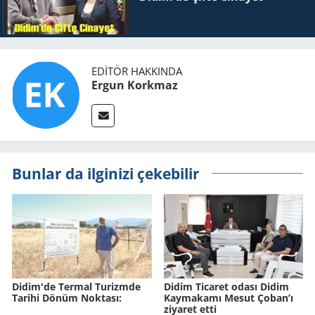
EDITÖR HAKKINDA
Ergun Korkmaz
Bunlar da ilginizi çekebilir
Didim'de Ter­mal Tu­rizm­de
Didim Ticaret odası Didim
Ta­ri­hi Dönüm Nok­ta­sı:
Kaymakamı Mesut Çoban’ı
ziyaret etti