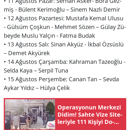
• 11 Ağus­tos Pazar: Ser­han As­ker- Bora Gez­
miş - Bü­lent Ke­ri­moğ­lu – Sinem Nazlı Demir
• 12 Ağus­tos Pa­zar­te­si: Mus­ta­fa Kemal Ulusu
- Gül­süm Çoş­kun - Meh­met Sözen – Gülay Zü­
bey­de Muslu Yal­çın - Fatma Budak
• 13 Ağus­tos Salı: Sinan Akyüz - İkbal Öz­süs­lü
– Demet Ak­yü­rek
• 14 Ağus­tos Çar­şam­ba: Kah­ra­man Ta­ze­oğ­lu -
Selda Kaya – Ser­pil Tuna
• 15 Ağus­tos Per­şem­be: Canan Tan – Sevda
Aykar Yıl­dız – Hülya Çelik
Ope­ras­yo­nun Mer­ke­zi
Didim! Sahte Vize Si­te­
le­riy­le 111 Ki­şi­yi Do­
lan­dı­ran Şe­be­ke­ye