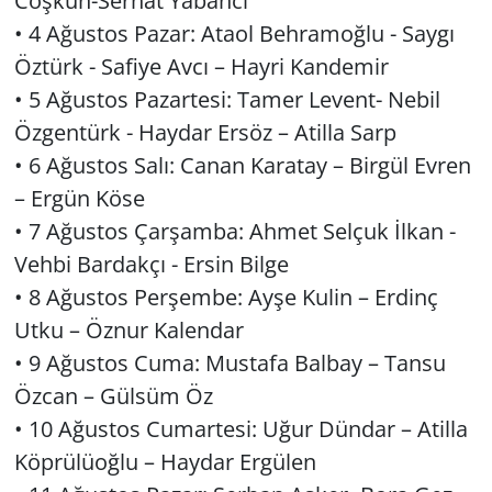
Coş­kun-Ser­hat Ya­ban­cı
• 4 Ağus­tos Pazar: Ataol Beh­ra­moğ­lu - Saygı
Öz­türk - Sa­fi­ye Avcı – Hayri Kan­de­mir
• 5 Ağus­tos Pa­zar­te­si: Tamer Le­vent- Nebil
Öz­gen­türk - Hay­dar Ersöz – Atil­la Sarp
• 6 Ağus­tos Salı: Canan Ka­ra­tay – Bir­gül Evren
– Ergün Köse
• 7 Ağus­tos Çar­şam­ba: Ahmet Sel­çuk İlkan -
Vehbi Bar­dak­çı - Ersin Bilge
• 8 Ağus­tos Per­şem­be: Ayşe Kulin – Er­dinç
Utku – Öznur Ka­len­dar
• 9 Ağus­tos Cuma: Mus­ta­fa Bal­bay – Tansu
Özcan – Gül­süm Öz
• 10 Ağus­tos Cu­mar­te­si: Uğur Dün­dar – Atil­la
Köp­rü­lü­oğ­lu – Hay­dar Er­gü­len