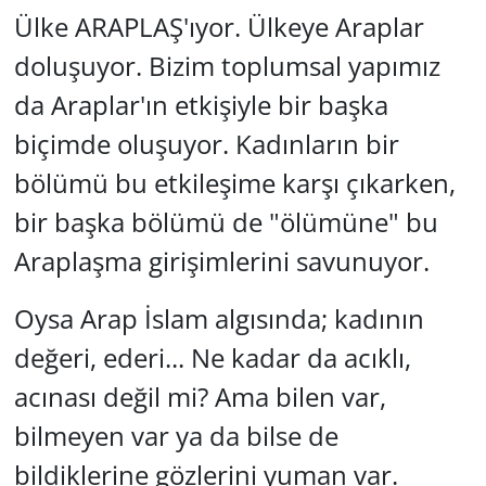
Ülke ARAPLAŞ'ıyor. Ülkeye Araplar
GÜNDEM
doluşuyor. Bizim toplumsal yapımız
HABERDE İNSAN
da Araplar'ın etkişiyle bir başka
biçimde oluşuyor. Kadınların bir
KÜLTÜR SANAT
bölümü bu etkileşime karşı çıkarken,
MAGAZİN
bir başka bölümü de "ölümüne" bu
Araplaşma girişimlerini savunuyor.
POLİTİKA
Oysa Arap İslam algısında; kadının
RESMİ İLANLAR
değeri, ederi... Ne kadar da acıklı,
SAĞLIK
acınası değil mi? Ama bilen var,
SİYASET
bilmeyen var ya da bilse de
bildiklerine gözlerini yuman var.
SPOR