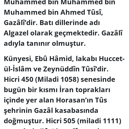
Muhammed bin Muhammed bin
Muhammed bin Ahmed Tûsî,
Gazâlî’dir. Batı dillerinde adı
Algazel olarak geçmektedir. Gazâlî
adıyla tanınır olmuştur.
Künyesi, Ebû Hâmid, lakabı Huccet-
ül-İslâm ve Zeynüddîn Tûsî’dir.
Hicri 450 (Miladi 1058) senesinde
bugün bir kısmı İran toprakları
içinde yer alan Horasan’ın Tûs
şehrinin Gazâl kasabasında
doğmuştur. Hicri 505 (miladi 1111)