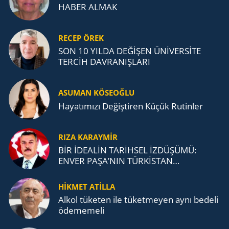
HABER ALMAK
RECEP ÖREK
SON 10 YILDA DEĞİŞEN ÜNİVERSİTE
TERCİH DAVRANIŞLARI
ASUMAN KÖSEOĞLU
Ha­ya­tı­mı­zı De­ğiş­ti­ren Küçük Ru­tin­ler
RIZA KARAYMIR
BİR İDEALİN TARİHSEL İZDÜŞÜMÜ:
ENVER PAŞA’NIN TÜRKİSTAN
MÜCADELESİ VE TÜRK DEVLETLERİ
TEŞKİLATI’NA UZANAN MİRASI
HİKMET ATİLLA
Alkol tü­ke­ten ile tü­ket­me­yen aynı be­de­li
öde­me­me­li