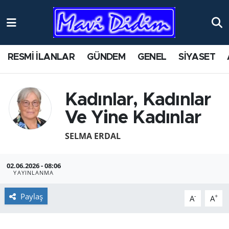
ANTİK YERLER
Nöbetçi Eczaneler
RESMİ İLANLAR
GÜNDEM
GENEL
SİYASET
ASAYİŞ
Hava Durumu
AYDIN
Namaz Vakitleri
Kadınlar, Kadınlar
Ve Yine Kadınlar
BİLİM VE TEKNOLOJİ
Trafik Durumu
SELMA ERDAL
ÇEVRE
Süper Lig Puan Durumu ve Fikstür
02.06.2026 - 08:06
EĞİTİM
Tüm Manşetler
YAYINLANMA
EKONOMİ
Son Dakika Haberleri
Paylaş
-
+
A
A
GENEL
Haber Arşivi