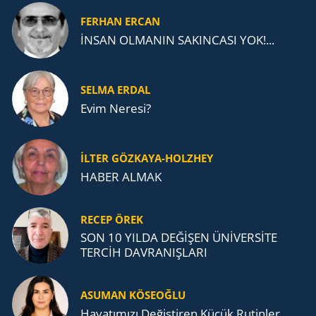
FERHAN ERCAN
İNSAN OLMANIN SAKINCASI YOK!...
SELMA ERDAL
Evim Neresi?
İLTER GÖZKAYA-HOLZHEY
HABER ALMAK
RECEP ÖREK
SON 10 YILDA DEĞİŞEN ÜNİVERSİTE
TERCİH DAVRANIŞLARI
ASUMAN KÖSEOĞLU
Ha­ya­tı­mı­zı De­ğiş­ti­ren Küçük Ru­tin­ler