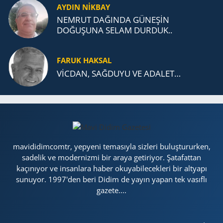
AYDIN NİKBAY
NEMRUT DAĞINDA GÜNEŞİN
DOĞUŞUNA SELAM DURDUK..
FARUK HAKSAL
VİCDAN, SAĞ­DU­YU VE ADA­LET…
mavididimcomtr, yepyeni temasıyla sizleri buluştururken,
sadelik ve modernizmi bir araya getiriyor. Şatafattan
kaçınıyor ve insanlara haber okuyabilecekleri bir altyapı
sunuyor. 1997'den beri Didim de yayın yapan tek vasıflı
gazete....