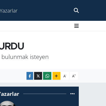
Yazarlar
YURDU
da bulunmak isteyen
-
+
A
A
Yazarlar