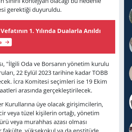
in sınırlı kontejyan olacağı bu nedenle
si gerektiği duyuruldu.
­fa­tı­nın 1. Yı­lın­da Du­alar­la Anıl­dı
le
ı, "İlgili Oda ve Borsanın yönetim kurulu
uları, 22 Eylül 2023 tarihine kadar TOBB
ecek. İcra Komitesi seçimleri ise 19 Ekim
tleri arasında gerçekleştirilecek.
r Kurullarına üye olacak girişimcilerin,
tacir veya tüzel kişilerin ortağı, yönetim
üdürü veya murahhas azası olması
ir fakülte, yüksekokul ya da enstitüde