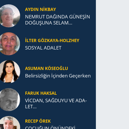
AYDIN NİKBAY
NEMRUT DAĞINDA GÜNEŞİN
DOĞUŞUNA SELAM
DURDUK..
İLTER GÖZKAYA-HOLZHEY
SOSYAL ADALET
ASUMAN KÖSEOĞLU
Belirsizliğin İçinden Geçerken
FARUK HAKSAL
VİCDAN, SAĞ­DU­YU VE ADA­
LET…
RECEP ÖREK
ÇOCUĞUN ÖNÜNDEKİ