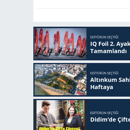
EDITÖRÜN SEÇTIĞI
IQ Foil 2. Ayak
Ta­mam­lan­dı
EDITÖRÜN SEÇTIĞI
Altınkum Sahil
Haftaya
EDITÖRÜN SEÇTIĞI
Didim’de Çifte