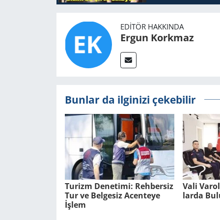
EDITÖR HAKKINDA
Ergun Korkmaz
Bunlar da ilginizi çekebilir
Tu­rizm De­ne­ti­mi: Reh­ber­siz
Vali Varo
Tur ve Bel­ge­siz Acen­te­ye
lar­da Bu­
İşlem