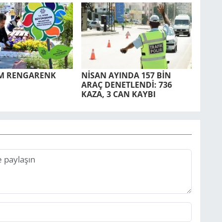
UM REN­GA­RENK
NİSAN AYIN­DA 157 BİN
ARAÇ DE­NET­LENDİ: 736
KAZA, 3 CAN KAYBI