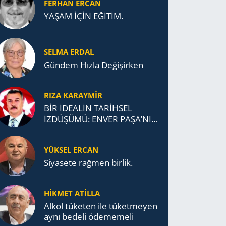
FERHAN ERCAN
YAŞAM İÇİN EĞİTİM.
SELMA ERDAL
Gündem Hızla Değişirken
RIZA KARAYMIR
BİR İDEALİN TARİHSEL
İZDÜŞÜMÜ: ENVER PAŞA’NIN
TÜRKİSTAN MÜCADELESİ VE
TÜRK DEVLETLERİ
YÜKSEL ERCAN
TEŞKİLATI’NA UZANAN
MİRASI
Siyasete rağmen birlik.
HİKMET ATİLLA
Alkol tü­ke­ten ile tü­ket­me­yen
aynı be­de­li öde­me­me­li