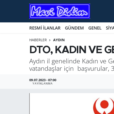
ANTİK YERLER
Nöbetçi Eczaneler
RESMİ İLANLAR
GÜNDEM
GENEL
SİY
ASAYİŞ
Hava Durumu
HABERLER
AYDIN
AYDIN
Namaz Vakitleri
DTO, KADIN VE G
BİLİM VE TEKNOLOJİ
Trafik Durumu
Aydın il genelinde Kadın ve G
vatandaşlar için başvurular,
ÇEVRE
Süper Lig Puan Durumu ve Fikstür
09.07.2023 - 07:00
EĞİTİM
Tüm Manşetler
YAYINLANMA
EKONOMİ
Son Dakika Haberleri
GENEL
Haber Arşivi