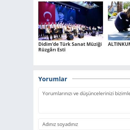
Didim’de Türk Sanat Mü­zi­ği
AL­TIN­K
Rüz­gâ­rı Esti
Yorumlar