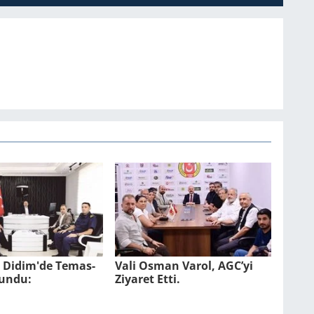
l Didim'de Te­mas­
Vali Osman Varol, AGC’yi
lun­du:
Ziyaret Etti.