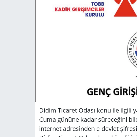
GÜNDEM
HABERDE İNSAN
KÜLTÜR SANAT
MAGAZİN
POLİTİKA
RESMİ İLANLAR
SAĞLIK
Didim Ticaret Odası konu ile ilgili 
Cuma gününe kadar süreceğini bil
SİYASET
internet adresinden e-devlet şifresi
SPOR