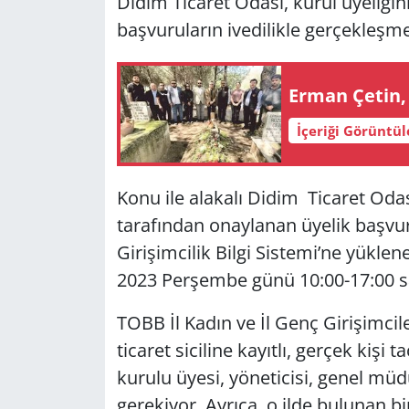
Didim Ticaret Odası, kurul üyeliğin
başvuruların ivedilikle gerçekleşme
Yerel
Erman Çetin, Ve
İçeriği Görüntü
Konu ile alakalı Didim Ticaret Odas
tarafından onaylanan üyelik başvur
Girişimcilik Bilgi Sistemi’ne yüklen
2023 Perşembe günü 10:00-17:00 saa
TOBB İl Kadın ve İl Genç Girişimcile
ticaret siciline kayıtlı, gerçek kişi 
kurulu üyesi, yöneticisi, genel m
gerekiyor. Ayrıca, o ilde bulunan b