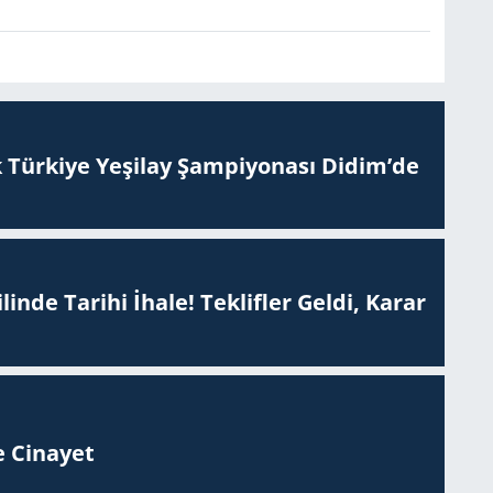
 Tür­ki­ye Ye­şi­lay Şam­pi­yo­na­sı Didim’de
inde Tarihi İhale! Teklifler Geldi, Karar
 Ci­na­yet