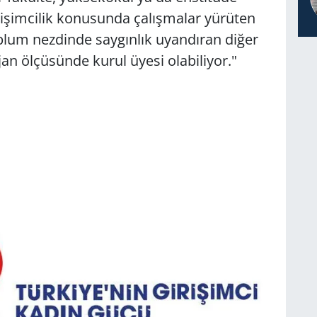
işimcilik konusunda çalışmalar yürüten
toplum nezdinde saygınlık uyandıran diğer
jan ölçüsünde kurul üyesi olabiliyor."