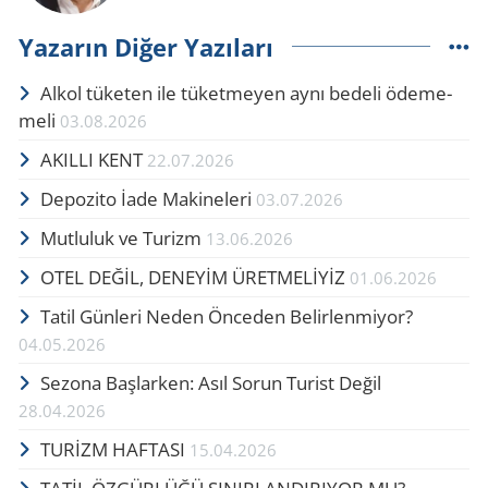
Yazarın Diğer Yazıları
Alkol tü­ke­ten ile tü­ket­me­yen aynı be­de­li öde­me­
me­li
03.08.2026
AKIL­LI KENT
22.07.2026
De­po­zi­to İade Ma­ki­ne­le­ri
03.07.2026
Mutluluk ve Turizm
13.06.2026
OTEL DEĞİL, DENEYİM ÜRETMELİYİZ
01.06.2026
Tatil Günleri Neden Önceden Belirlenmiyor?
04.05.2026
Se­zo­na Baş­lar­ken: Asıl Sorun Tu­rist Değil
28.04.2026
TURİZM HAFTASI
15.04.2026