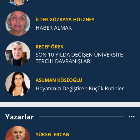
İLTER GÖZKAYA-HOLZHEY
HABER ALMAK
RECEP ÖREK
SON 10 YILDA DEĞİŞEN ÜNİVERSİTE
TERCİH DAVRANIŞLARI
ASUMAN KÖSEOĞLU
Ha­ya­tı­mı­zı De­ğiş­ti­ren Küçük Ru­tin­ler
Yazarlar
YÜKSEL ERCAN