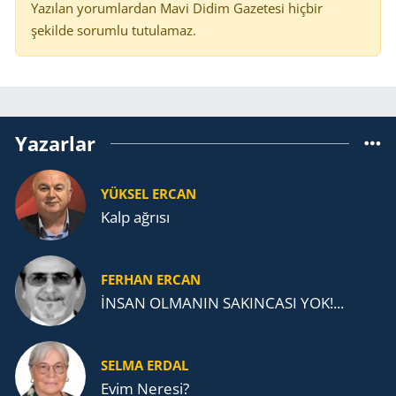
Yazılan yorumlardan Mavi Didim Gazetesi hiçbir
şekilde sorumlu tutulamaz.
Yazarlar
YÜKSEL ERCAN
Kalp ağrısı
FERHAN ERCAN
İNSAN OLMANIN SAKINCASI YOK!...
SELMA ERDAL
Evim Neresi?