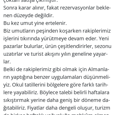
Sonra karar alı­nır, fakat re­zer­vas­yon­lar bek­le­
nen dü­zey­de de­ğil­dir.
Bu kez umut yine er­te­le­nir.
Biz umut­la­rın pe­şin­den ko­şar­ken ra­kip­le­ri­miz
iş­le­ri­ni tı­kı­rın­da yü­rüt­me­ye devam eder. Yeni
pa­zar­lar bu­lur­lar, ürün çe­şit­len­di­rir­ler, se­zo­nu
uza­tır­lar ve tu­rist akı­şı­nı yılın ge­ne­li­ne ya­yar­
lar.
Belki de ra­kip­le­ri­miz gibi olmak için Al­man­la­
rın yap­tı­ğı­na ben­zer uy­gu­la­ma­la­rı dü­şün­me­li­
yiz. Okul ta­til­le­ri­ni böl­ge­le­re göre fark­lı ta­rih­
le­re ya­ya­bi­li­riz. Böy­le­ce ta­le­bi be­lir­li haf­ta­la­ra
sı­kış­tır­mak ye­ri­ne daha geniş bir dö­ne­me da­
ğı­ta­bi­li­riz. Fi­yat­lar daha den­ge­li olu­şur, tu­rizm