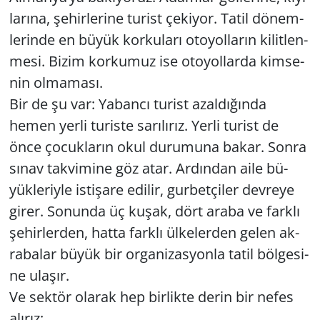
la­rı­na, şe­hir­le­ri­ne tu­rist çe­ki­yor. Tatil dö­nem­
le­rin­de en büyük kor­ku­la­rı oto­yol­la­rın ki­lit­len­
me­si. Bizim kor­ku­muz ise oto­yol­lar­da kim­se­
nin ol­ma­ma­sı.
Bir de şu var: Ya­ban­cı tu­rist azal­dı­ğın­da
hemen yerli tu­ris­te sa­rı­lı­rız. Yerli tu­rist de
önce ço­cuk­la­rın okul du­ru­mu­na bakar. Sonra
sınav tak­vi­mi­ne göz atar. Ar­dın­dan aile bü­
yük­le­riy­le is­ti­şa­re edi­lir, gur­bet­çi­ler dev­re­ye
girer. So­nun­da üç kuşak, dört araba ve fark­lı
şe­hir­ler­den, hatta fark­lı ül­ke­ler­den gelen ak­
ra­ba­lar büyük bir or­ga­ni­zas­yon­la tatil böl­ge­si­
ne ula­şır.
Ve sek­tör ola­rak hep bir­lik­te derin bir nefes
alı­rız: