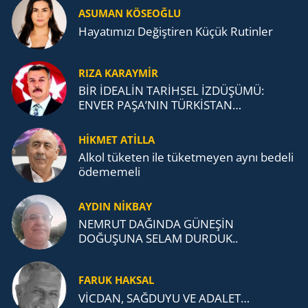
ASUMAN KÖSEOĞLU
Ha­ya­tı­mı­zı De­ğiş­ti­ren Küçük Ru­tin­ler
RIZA KARAYMIR
BİR İDEALİN TARİHSEL İZDÜŞÜMÜ:
ENVER PAŞA’NIN TÜRKİSTAN
MÜCADELESİ VE TÜRK DEVLETLERİ
TEŞKİLATI’NA UZANAN MİRASI
HİKMET ATİLLA
Alkol tü­ke­ten ile tü­ket­me­yen aynı be­de­li
öde­me­me­li
AYDIN NİKBAY
NEMRUT DAĞINDA GÜNEŞİN
DOĞUŞUNA SELAM DURDUK..
FARUK HAKSAL
VİCDAN, SAĞ­DU­YU VE ADA­LET…