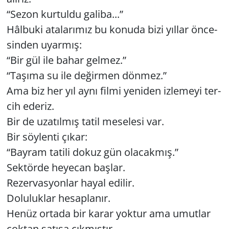
“Sezon kur­tul­du ga­li­ba...”
Hâl­bu­ki ata­la­rı­mız bu ko­nu­da bizi yıl­lar ön­ce­
sin­den uyar­mış:
“Bir gül ile bahar gel­mez.”
“Ta­şı­ma su ile de­ğir­men dön­mez.”
Ama biz her yıl aynı filmi ye­ni­den iz­le­me­yi ter­
cih ede­riz.
Bir de uza­tıl­mış tatil me­se­le­si var.
Bir söy­len­ti çıkar:
“Bay­ram ta­ti­li dokuz gün ola­cak­mış.”
Sek­tör­de he­ye­can baş­lar.
Re­zer­vas­yon­lar hayal edi­lir.
Do­lu­luk­lar he­sap­la­nır.
Henüz or­ta­da bir karar yok­tur ama umut­lar
çok­tan sa­tı­şa çık­mış­tır.