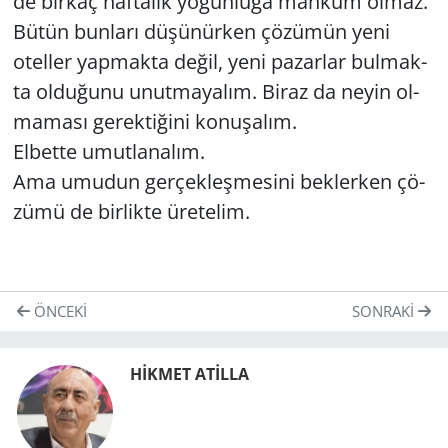
de bir­kaç haf­ta­lık yo­ğun­lu­ğa mah­kûm olmaz.
Bütün bun­la­rı dü­şü­nür­ken çö­zü­mün yeni
otel­ler yap­mak­ta değil, yeni pa­zar­lar bul­mak­
ta ol­du­ğu­nu unut­ma­ya­lım. Biraz da neyin ol­
ma­ma­sı ge­rek­ti­ği­ni ko­nu­şa­lım.
El­bet­te umut­la­na­lım.
Ama umu­dun ger­çek­leş­me­si­ni bek­ler­ken çö­
zü­mü de bir­lik­te üre­te­lim.
ÖNCEKI
SONRAKI
HİKMET ATİLLA