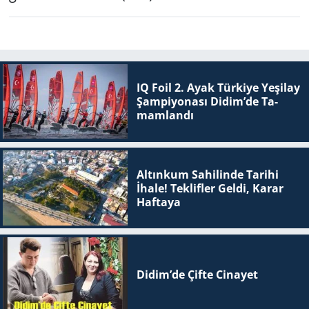
IQ Foil 2. Ayak Tür­ki­ye Ye­şi­lay
Şam­pi­yo­na­sı Didim’de Ta­
mam­lan­dı
Altınkum Sahilinde Tarihi
İhale! Teklifler Geldi, Karar
Haftaya
Didim’de Çifte Ci­na­yet