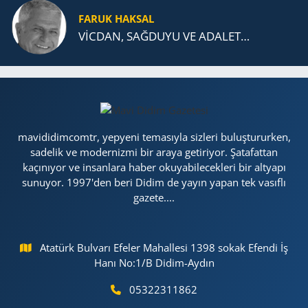
FARUK HAKSAL
VİCDAN, SAĞ­DU­YU VE ADA­LET…
mavididimcomtr, yepyeni temasıyla sizleri buluştururken,
sadelik ve modernizmi bir araya getiriyor. Şatafattan
kaçınıyor ve insanlara haber okuyabilecekleri bir altyapı
sunuyor. 1997'den beri Didim de yayın yapan tek vasıflı
gazete....
Atatürk Bulvarı Efeler Mahallesi 1398 sokak Efendi İş
Hanı No:1/B Didim-Aydın
05322311862