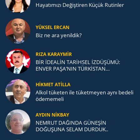
Ha­ya­tı­mı­zı De­ğiş­ti­ren Küçük Ru­tin­ler
YÜKSEL ERCAN
Biz ne ara yenildik?
RIZA KARAYMIR
BİR İDEALİN TARİHSEL İZDÜŞÜMÜ:
ENVER PAŞA’NIN TÜRKİSTAN
MÜCADELESİ VE TÜRK DEVLETLERİ
TEŞKİLATI’NA UZANAN MİRASI
HİKMET ATİLLA
Alkol tü­ke­ten ile tü­ket­me­yen aynı be­de­li
öde­me­me­li
AYDIN NİKBAY
NEMRUT DAĞINDA GÜNEŞİN
DOĞUŞUNA SELAM DURDUK..