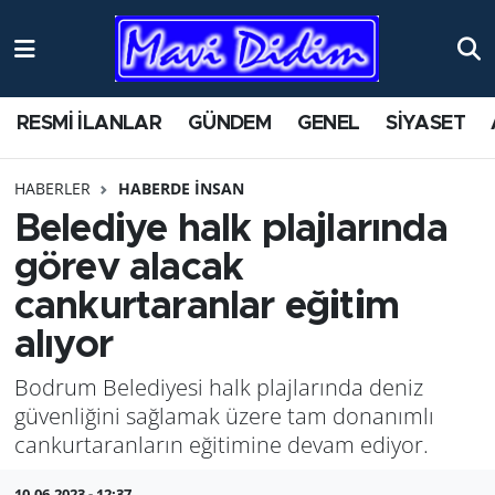
ANTİK YERLER
Nöbetçi Eczaneler
RESMİ İLANLAR
GÜNDEM
GENEL
SİYASET
ASAYİŞ
Hava Durumu
HABERLER
HABERDE İNSAN
AYDIN
Namaz Vakitleri
Belediye halk plajlarında
BİLİM VE TEKNOLOJİ
Trafik Durumu
görev alacak
cankurtaranlar eğitim
ÇEVRE
Süper Lig Puan Durumu ve Fikstür
alıyor
EĞİTİM
Tüm Manşetler
Bodrum Belediyesi halk plajlarında deniz
güvenliğini sağlamak üzere tam donanımlı
EKONOMİ
Son Dakika Haberleri
cankurtaranların eğitimine devam ediyor.
GENEL
Haber Arşivi
10.06.2023 - 12:37