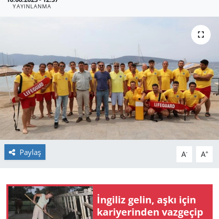
YAYINLANMA
GÜNDEM
HABERDE İNSAN
KÜLTÜR SANAT
MAGAZİN
POLİTİKA
RESMİ İLANLAR
Paylaş
-
+
A
A
SAĞLIK
SİYASET
İngiliz gelin, aşkı için
kariyerinden vazgeçip
SPOR