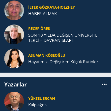
İLTER GÖZKAYA-HOLZHEY
HABER ALMAK
RECEP ÖREK
SON 10 YILDA DEĞİŞEN ÜNİVERSİTE
TERCİH DAVRANIŞLARI
ASUMAN KÖSEOĞLU
Ha­ya­tı­mı­zı De­ğiş­ti­ren Küçük Ru­tin­ler
Yazarlar
YÜKSEL ERCAN
Kalp ağrısı