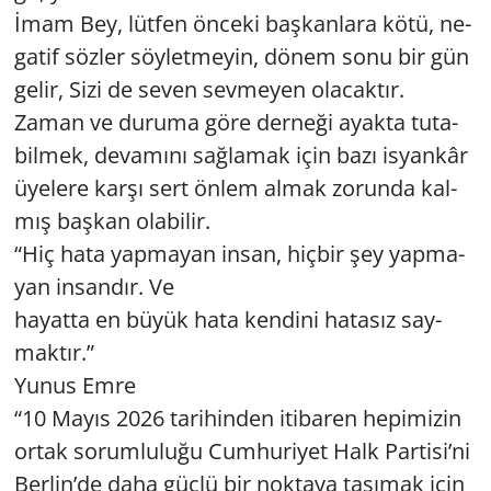
İmam Bey, lüt­fen ön­ce­ki baş­kan­la­ra kötü, ne­
ga­tif söz­ler söy­let­me­yin, dönem sonu bir gün
gelir, Sizi de seven sev­me­yen ola­cak­tır.
Zaman ve du­ru­ma göre der­ne­ği ayak­ta tu­ta­
bil­mek, de­va­mı­nı sağ­la­mak için bazı is­yan­kâr
üye­le­re karşı sert önlem almak zo­run­da kal­
mış baş­kan ola­bi­lir.
“Hiç hata yap­ma­yan insan, hiç­bir şey yap­ma­
yan in­san­dır. Ve
ha­yat­ta en büyük hata ken­di­ni ha­ta­sız say­
mak­tır.”
Yunus Emre
“10 Mayıs 2026 ta­ri­hin­den iti­ba­ren he­pi­mi­zin
ortak so­rum­lu­lu­ğu Cum­hu­ri­yet Halk Par­ti­si’ni
Ber­lin’de daha güçlü bir nok­ta­ya ta­şı­mak için