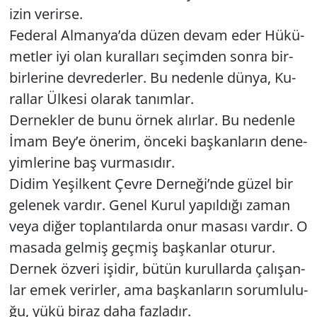
izin ve­rir­se.
Fe­de­ral Al­man­ya’da düzen devam eder Hü­kü­
met­ler iyi olan ku­ral­la­rı se­çim­den sonra bir­
bir­le­ri­ne dev­re­der­ler. Bu ne­den­le dünya, Ku­
ral­lar Ül­ke­si ola­rak ta­nım­lar.
Der­nek­ler de bunu örnek alır­lar. Bu ne­den­le
İmam Bey’e öne­rim, ön­ce­ki baş­kan­la­rın de­ne­
yim­le­ri­ne baş vur­ma­sı­dır.
Didim Ye­şil­kent Çevre Der­ne­ği’nde güzel bir
ge­le­nek var­dır. Genel Kurul ya­pıl­dı­ğı zaman
veya diğer top­lan­tı­lar­da onur ma­sa­sı var­dır. O
ma­sa­da gel­miş geç­miş baş­kan­lar otu­rur.
Der­nek öz­ve­ri işi­dir, bütün ku­rul­lar­da ça­lı­şan­
lar emek ve­rir­ler, ama baş­kan­la­rın so­rum­lu­lu­
ğu, yükü biraz daha faz­la­dır.