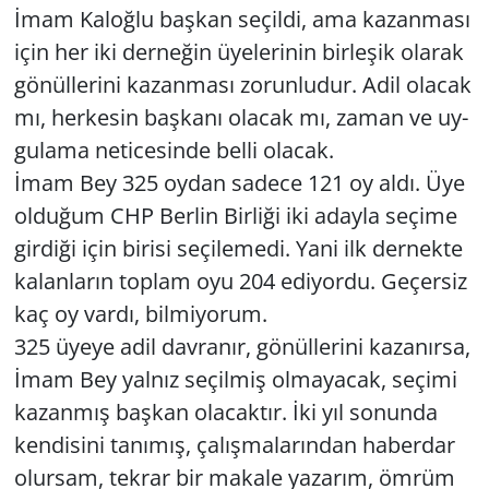
İmam Ka­loğ­lu baş­kan se­çil­di, ama ka­zan­ma­sı
için her iki der­ne­ğin üye­le­ri­nin bir­le­şik ola­rak
gö­nül­le­ri­ni ka­zan­ma­sı zo­run­lu­dur. Adil ola­cak
mı, her­ke­sin baş­ka­nı ola­cak mı, zaman ve uy­
gu­la­ma ne­ti­ce­sin­de belli ola­cak.
İmam Bey 325 oydan sa­de­ce 121 oy aldı. Üye
ol­du­ğum CHP Ber­lin Bir­li­ği iki aday­la se­çi­me
gir­di­ği için bi­ri­si se­çi­le­me­di. Yani ilk der­nek­te
ka­lan­la­rın top­lam oyu 204 edi­yor­du. Ge­çer­siz
kaç oy vardı, bil­mi­yo­rum.
325 üyeye adil dav­ra­nır, gö­nül­le­ri­ni ka­za­nır­sa,
İmam Bey yal­nız se­çil­miş ol­ma­ya­cak, se­çi­mi
ka­zan­mış baş­kan ola­cak­tır. İki yıl so­nun­da
ken­di­si­ni ta­nı­mış, ça­lış­ma­la­rın­dan ha­ber­dar
olur­sam, tek­rar bir ma­ka­le ya­za­rım, ömrüm