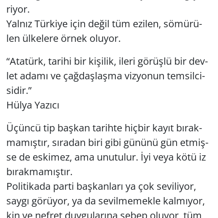
ri­yor.
Yal­nız Tür­ki­ye için değil tüm ezi­len, sö­mü­rü­
Yerel
len ül­ke­le­re örnek olu­yor.
“Ata­türk, ta­ri­hi bir ki­şi­lik, ileri gö­rüş­lü bir dev­
let adamı ve çağ­daş­laş­ma viz­yo­nun tem­sil­ci­
si­dir.”
Hülya Ya­zı­cı
Üçün­cü tip baş­kan ta­rih­te hiç­bir kayıt bı­rak­
ma­mış­tır, sı­ra­dan biri gibi gü­nü­nü gün et­miş­
se de es­ki­mez, ama unu­tu­lur. İyi veya kötü iz
bı­rak­ma­mış­tır.
Po­li­ti­ka­da parti baş­kan­la­rı ya çok se­vi­li­yor,
saygı gö­rü­yor, ya da se­vil­me­mek­le kal­mı­yor,
kin ve nef­ret duy­gu­la­rı­na sebep olu­yor, tüm