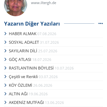
www.iltergh.de
Yazarın Diğer Yazıları
HABER ALMAK
07.08.2026
SOSYAL ADALET
31.07.2026
SAYILARIN DİLİ
25.07.2026
GÖÇ AT­LA­SI
18.07.2026
RAST­LAN­TI­NIN BÖY­LESİ
10.07.2026
Çe­şit­li ve Renk­li
03.07.2026
KÖY ÖZLEMİ
26.06.2026
ALTIN AĞI
19.06.2026
AKDENİZ MUTFAĞI
13.06.2026