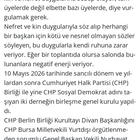
üye­ler­de değil el­bet­te bazı üye­ler­de, diye vur­
gu­la­mak gerek.
Nef­ret ve kin duy­gu­la­rıy­la söz alıp her­han­gi
bir baş­kan için kötü ve nes­nel ol­ma­yan söz­ler
söy­le­yen, bu duy­gu­lar­la kendi ru­hu­na zarar
ve­ri­yor. Eğer bir top­lan­tı­da olur­sa sa­lon­da bu­
lu­nan­la­ra ne­ga­tif ener­ji ve­ri­yor.
10 Mayıs 2026 ta­ri­hin­de san­cı­lı dönem ve yıl­
lar­dan sonra Cum­hu­ri­yet Halk Par­ti­si (CHP)
Bir­li­ği ile yine CHP Sos­yal De­mok­rat adını ta­
şı­yan iki der­ne­ğin bir­leş­me genel ku­ru­lu ya­pıl­
dı.
CHP Ber­lin Bir­li­ği Ku­rul­ta­yı Divan Baş­kan­lı­ğı­nı
CHP Bursa Mil­let­ve­ki­li Yurt­dı­şı ör­güt­len­me­
den so­rum­lu Genel Baş­kan Ve­ki­li Nur­ha­yat