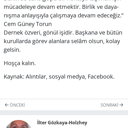
mü­ca­de­le­ye devam et­mek­tir. Bir­lik ve da­ya­
nış­ma an­la­yı­şıy­la ça­lış­ma­ya devam ede­ce­ğiz.”
Cem Güney Torun
Der­nek öz­ve­ri, gönül işi­dir. Baş­ka­na ve bütün
ku­rul­lar­da görev alan­la­ra selâm olsun, kolay
gel­sin.
Hoşça kalın.
Kay­nak: Alın­tı­lar, sos­yal medya, Fa­ce­bo­ok.
ÖNCEKI
SONRAKI
İlter Gözkaya-Holzhey