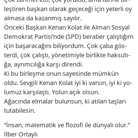
leş­ti­ren baş­kan ola­rak ge­çe­ce­ği için ye­ter­li oy
al­ma­sa da ka­zan­mış sa­yı­lır.
Ön­ce­ki Baş­kan Kenan Kolat ile Alman Sos­yal
De­mok­rat Par­ti­si’nde (SPD) be­ra­ber ça­lış­tı­ğım
için ba­şa­ra­ca­ğı­nı bi­li­yor­dum. Çok çaba gös­
ter­di, çok ça­lış­tı, yö­ne­ti­miy­le bir­lik­te hak­sız­lı­
ğa, ay­rım­cı­lı­ğa karşı di­ren­di.
Ki bu bir­leş­me onun sa­ye­sin­de müm­kün
oldu. Sev­gi­li Kenan Kolat iyi ki var­sın, iyi ki yo­
lu­muz kar­şı­laş­tı. Yolun açık olsun.
Ağa­cın­da el­ma­lar bu­lun­sun, ki atı­lan taş­la­rı
tu­ta­bi­le­sin.
“İnsan, ma­te­ma­tik ve flo­zo­fi ile dün­ya­lı olur.”
İlber Or­tay­lı