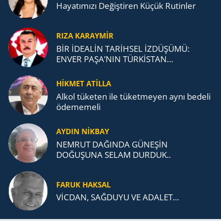
Ha­ya­tı­mı­zı De­ğiş­ti­ren Küçük Ru­tin­ler
RIZA KARAYMIR
BİR İDEALİN TARİHSEL İZDÜŞÜMÜ:
ENVER PAŞA’NIN TÜRKİSTAN
MÜCADELESİ VE TÜRK DEVLETLERİ
TEŞKİLATI’NA UZANAN MİRASI
HİKMET ATİLLA
Alkol tü­ke­ten ile tü­ket­me­yen aynı be­de­li
öde­me­me­li
AYDIN NİKBAY
NEMRUT DAĞINDA GÜNEŞİN
DOĞUŞUNA SELAM DURDUK..
FARUK HAKSAL
VİCDAN, SAĞ­DU­YU VE ADA­LET…