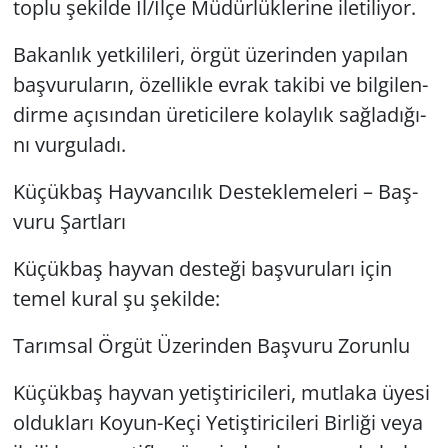
toplu şe­kil­de İl/İlçe Mü­dür­lük­le­ri­ne ile­ti­li­yor.
Ba­kan­lık yet­ki­li­le­ri, örgüt üze­rin­den ya­pı­lan
baş­vu­ru­la­rın, özel­lik­le evrak ta­ki­bi ve bil­gi­len­
dir­me açı­sın­dan üre­ti­ci­le­re ko­lay­lık sağ­la­dı­ğı­
nı vur­gu­la­dı.
Kü­çük­baş Hay­van­cı­lık Des­tek­le­me­le­ri – Baş­
vu­ru Şart­la­rı
Kü­çük­baş hay­van des­te­ği baş­vu­ru­la­rı için
temel kural şu şe­kil­de:
Ta­rım­sal Örgüt Üze­rin­den Baş­vu­ru Zo­run­lu
Kü­çük­baş hay­van ye­tiş­ti­ri­ci­le­ri, mut­la­ka üyesi
ol­duk­la­rı Ko­yun-Ke­çi Ye­tiş­ti­ri­ci­le­ri Bir­li­ği veya