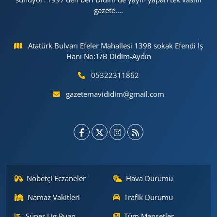
gazete....
Atatürk Bulvarı Efeler Mahallesi 1398 sokak Efendi İş
Hanı No:1/B Didim-Aydın
05322311862
gazetemavididim@gmail.com
Nöbetçi Eczaneler
Hava Durumu
Namaz Vakitleri
Trafik Durumu
Süper Lig Puan
Tüm Manşetler