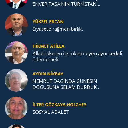
ENVER PAŞA’NIN TÜRKİSTAN
MÜCADELESİ VE TÜRK DEVLETLERİ
TEŞKİLATI’NA UZANAN MİRASI
YÜKSEL ERCAN
Siyasete rağmen birlik.
HİKMET ATİLLA
Alkol tü­ke­ten ile tü­ket­me­yen aynı be­de­li
öde­me­me­li
AYDIN NİKBAY
NEMRUT DAĞINDA GÜNEŞİN
DOĞUŞUNA SELAM DURDUK..
İLTER GÖZKAYA-HOLZHEY
SOSYAL ADALET