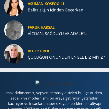
ASUMAN KÖSEOĞLU
Belirsizliğin İçinden Geçerken
FARUK HAKSAL
VİCDAN, SAĞ­DU­YU VE ADA­LET…
RECEP ÖREK
ÇOCUĞUN ÖNÜNDEKİ ENGEL BİZ MİYİZ?
mavididimcomtr, yepyeni temasıyla sizleri buluştururken,
sadelik ve modernizmi bir araya getiriyor. Şatafattan
kaçınıyor ve insanlara haber okuyabilecekleri bir altyapı
sunuyor. 1997'den beri Didim de yayın yapan tek vasıflı