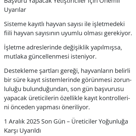
Baş­vu­ru Ya­pa­cak Ye­tiş­ti­ri­ci­ler İçin Önem­li
Uya­rı­lar
Sis­te­me ka­yıt­lı hay­van sa­yı­sı ile iş­let­me­de­ki
fiili hay­van sa­yı­sı­nın uyum­lu ol­ma­sı ge­re­ki­yor.
İşlet­me ad­res­le­rin­de de­ği­şik­lik ya­pıl­mış­sa,
mut­la­ka gün­cel­len­me­si is­te­ni­yor.
Des­tek­le­me şart­la­rı ge­re­ği, hay­van­la­rın be­lir­li
bir süre kayıt sis­tem­le­rin­de gö­rün­me­si zo­run­
lu­lu­ğu bu­lun­du­ğun­dan, son gün baş­vu­ru­su
ya­pa­cak üre­ti­ci­le­rin özel­lik­le kayıt kont­rol­le­ri­
ni ön­ce­den yap­ma­sı öne­ri­li­yor.
1 Ara­lık 2025 Son Gün – Üre­ti­ci­ler Yo­ğun­lu­ğa
Karşı Uya­rıl­dı