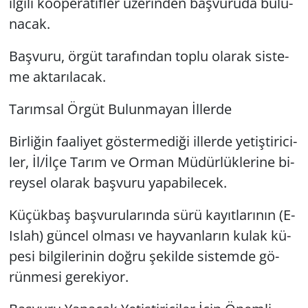
il­gi­li ko­ope­ra­tif­ler üze­rin­den baş­vu­ru­da bu­lu­
na­cak.
Baş­vu­ru, örgüt ta­ra­fın­dan toplu ola­rak sis­te­
me ak­ta­rı­la­cak.
Ta­rım­sal Örgüt Bu­lun­ma­yan İller­de
Bir­li­ğin fa­ali­yet gös­ter­me­di­ği il­ler­de ye­tiş­ti­ri­ci­
ler, İl/İlçe Tarım ve Orman Mü­dür­lük­le­ri­ne bi­
rey­sel ola­rak baş­vu­ru ya­pa­bi­lecek.
Kü­çük­baş baş­vu­ru­la­rın­da sürü ka­yıt­la­rı­nın (E-
Is­lah) gün­cel ol­ma­sı ve hay­van­la­rın kulak kü­
pe­si bil­gi­le­ri­nin doğru şe­kil­de sis­tem­de gö­
rün­me­si ge­re­ki­yor.