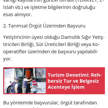
Is­lah vb.) ve iş­let­me bil­gi­le­ri­nin doğ­ru­lu­ğu
esas alı­nı­yor.
2. Ta­rım­sal Örgüt Üze­rin­den Baş­vu­ru
Ye­tiş­ti­ri­ci­nin üyesi ol­du­ğu Da­mız­lık Sığır Ye­tiş­
ti­ri­ci­le­ri Bir­li­ği, Süt Üre­ti­ci­le­ri Bir­li­ği veya Ko­
ope­ra­tif­ler üze­rin­den de baş­vu­ru ya­pı­la­bi­li­
yor.
Tu­rizm De­ne­ti­mi: Reh­
ber­siz Tur ve Bel­ge­siz
Acen­te­ye İşlem
Bu yön­tem­de baş­vu­ru­lar, örgüt ta­ra­fın­dan