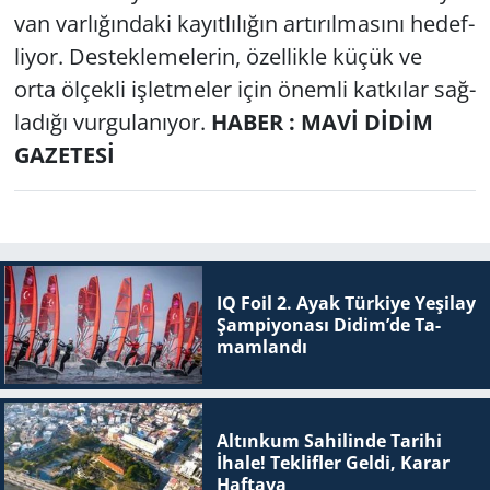
van var­lı­ğın­da­ki ka­yıt­lı­lı­ğın ar­tı­rıl­ma­sı­nı he­def­
li­yor. Des­tek­le­me­le­rin, özel­lik­le küçük ve
orta öl­çek­li iş­let­me­ler için önem­li kat­kı­lar sağ­
la­dı­ğı vur­gu­la­nı­yor.
HABER : MAVİ DİDİM
GAZETESİ
IQ Foil 2. Ayak Tür­ki­ye Ye­şi­lay
Şam­pi­yo­na­sı Didim’de Ta­
mam­lan­dı
Altınkum Sahilinde Tarihi
İhale! Teklifler Geldi, Karar
Haftaya