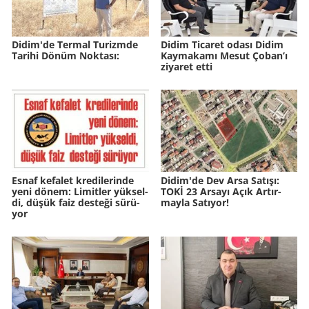
Didim'de Ter­mal Tu­rizm­de
Didim Ticaret odası Didim
Ta­ri­hi Dönüm Nok­ta­sı:
Kaymakamı Mesut Çoban’ı
ziyaret etti
Esnaf ke­fa­let kre­di­le­rin­de
Didim'de Dev Arsa Sa­tı­şı:
yeni dönem: Li­mit­ler yük­sel­
TOKİ 23 Ar­sa­yı Açık Ar­tır­
di, düşük faiz des­te­ği sü­rü­
may­la Sa­tı­yor!
yor