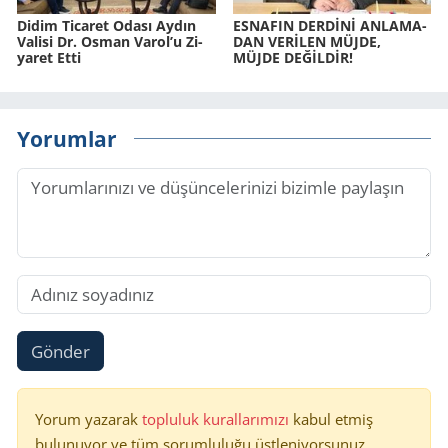
Didim Ti­ca­ret Odası Aydın
ES­NA­FIN DERDİNİ AN­LA­MA­
Va­li­si Dr. Osman Varol’u Zi­
DAN VERİLEN MÜJDE,
ya­ret Etti
MÜJDE DEĞİLDİR!
Yorumlar
Gönder
Yorum yazarak
topluluk kurallarımızı
kabul etmiş
bulunuyor ve tüm sorumluluğu üstleniyorsunuz.