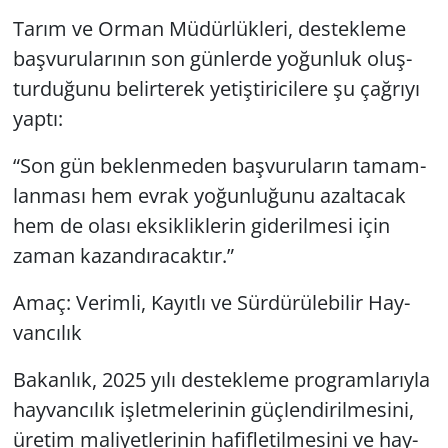
Tarım ve Orman Mü­dür­lük­le­ri, des­tek­le­me
baş­vu­ru­la­rı­nın son gün­ler­de yo­ğun­luk oluş­
tur­du­ğu­nu be­lir­te­rek ye­tiş­ti­ri­ci­le­re şu çağ­rı­yı
yaptı:
“Son gün bek­len­me­den baş­vu­ru­la­rın ta­mam­
lan­ma­sı hem evrak yo­ğun­lu­ğu­nu azal­ta­cak
hem de olası ek­sik­lik­le­rin gi­de­ril­me­si için
zaman ka­zan­dı­ra­cak­tır.”
Amaç: Ve­rim­li, Ka­yıt­lı ve Sür­dü­rü­le­bi­lir Hay­
van­cı­lık
Ba­kan­lık, 2025 yılı des­tek­le­me prog­ram­la­rıy­la
hay­van­cı­lık iş­let­me­le­ri­nin güç­len­di­ril­me­si­ni,
üre­tim ma­li­yet­le­ri­nin ha­fif­le­til­me­si­ni ve hay­