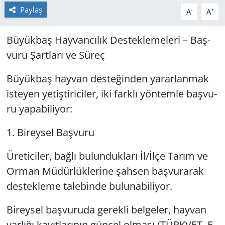
Paylaş
-
+
A
A
Yerel
Bü­yük­baş Hay­van­cı­lık Des­tek­le­me­le­ri – Baş­
vu­ru Şart­la­rı ve Süreç
Bü­yük­baş hay­van des­te­ğin­den ya­rar­lan­mak
is­te­yen ye­tiş­ti­ri­ci­ler, iki fark­lı yön­tem­le baş­vu­
ru ya­pa­bi­li­yor:
1. Bi­rey­sel Baş­vu­ru
Üre­ti­ci­ler, bağlı bu­lun­duk­la­rı İl/İlçe Tarım ve
Orman Mü­dür­lük­le­ri­ne şah­sen baş­vu­ra­rak
des­tek­le­me ta­le­bin­de bu­lu­na­bi­li­yor.
Bi­rey­sel baş­vu­ru­da ge­rek­li bel­ge­ler, hay­van
var­lı­ğı ka­yıt­la­rı­nın gün­cel ol­ma­sı (TÜRK­VET, E-