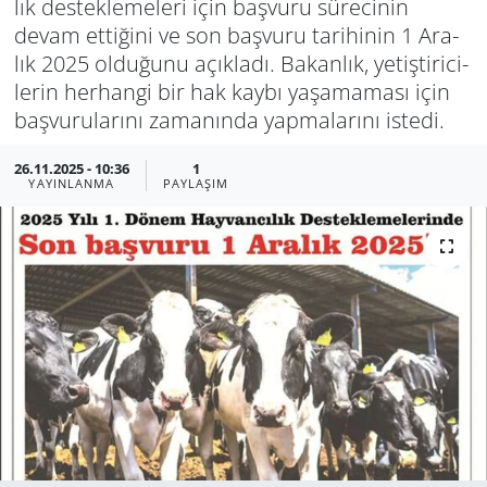
lık des­tek­le­me­le­ri için baş­vu­ru sü­re­ci­nin
devam et­ti­ği­ni ve son baş­vu­ru ta­ri­hi­nin 1 Ara­
GÜNDEM
lık 2025 ol­du­ğu­nu açık­la­dı. Ba­kan­lık, ye­tiş­ti­ri­ci­
le­rin her­han­gi bir hak kaybı ya­şa­ma­ma­sı için
HABERDE İNSAN
baş­vu­ru­la­rı­nı za­ma­nın­da yap­ma­la­rı­nı is­te­di.
KÜLTÜR SANAT
26.11.2025 - 10:36
1
YAYINLANMA
PAYLAŞIM
MAGAZİN
POLİTİKA
RESMİ İLANLAR
SAĞLIK
SİYASET
SPOR