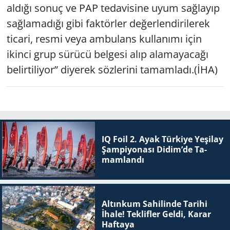
aldığı sonuç ve PAP tedavisine uyum sağlayıp
sağlamadığı gibi faktörler değerlendirilerek
ticari, resmi veya ambulans kullanımı için
ikinci grup sürücü belgesi alıp alamayacağı
belirtiliyor” diyerek sözlerini tamamladı.(İHA)
IQ Foil 2. Ayak Tür­ki­ye Ye­şi­lay
Şam­pi­yo­na­sı Didim’de Ta­
mam­lan­dı
Altınkum Sahilinde Tarihi
İhale! Teklifler Geldi, Karar
Haftaya