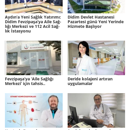
Aydın’a Yeni Sağ­lık Ya­tı­rı­mı:
Didim Devlet Hastanesi
Didim Fev­zi­pa­şa’ya Aile Sağ­
Pazartesi günü Yeni Yerinde
lı­ğı Mer­ke­zi ve 112 Acil Sağ­
Hizmete Başlıyor
lık İstas­yo­nu
Fevzipaşa’ya ‘Aile Sağlığı
Deride kolajeni artıran
Merkezi’ için tahsis..
uygulamalar