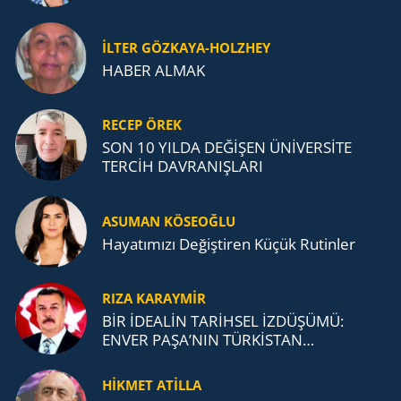
İLTER GÖZKAYA-HOLZHEY
HABER ALMAK
RECEP ÖREK
SON 10 YILDA DEĞİŞEN ÜNİVERSİTE
TERCİH DAVRANIŞLARI
ASUMAN KÖSEOĞLU
Ha­ya­tı­mı­zı De­ğiş­ti­ren Küçük Ru­tin­ler
RIZA KARAYMIR
BİR İDEALİN TARİHSEL İZDÜŞÜMÜ:
ENVER PAŞA’NIN TÜRKİSTAN
MÜCADELESİ VE TÜRK DEVLETLERİ
TEŞKİLATI’NA UZANAN MİRASI
HİKMET ATİLLA