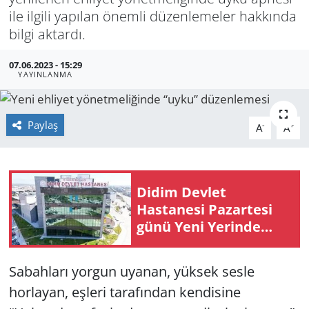
ile ilgili yapılan önemli düzenlemeler hakkında
GÜNDEM
bilgi aktardı.
HABERDE İNSAN
07.06.2023 - 15:29
YAYINLANMA
KÜLTÜR SANAT
Paylaş
-
+
A
A
MAGAZİN
POLİTİKA
Didim Devlet
RESMİ İLANLAR
Hastanesi Pazartesi
günü Yeni Yerinde
SAĞLIK
Hizmete Başlıyor
Sabahları yorgun uyanan, yüksek sesle
SİYASET
horlayan, eşleri tarafından kendisine
SPOR