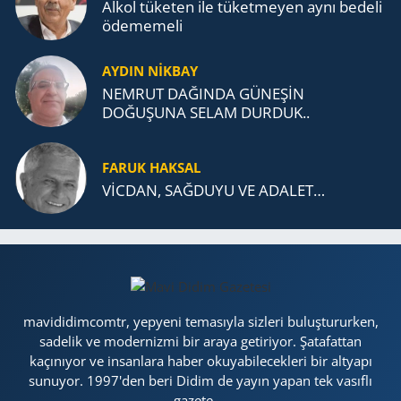
Alkol tü­ke­ten ile tü­ket­me­yen aynı be­de­li
öde­me­me­li
AYDIN NİKBAY
NEMRUT DAĞINDA GÜNEŞİN
DOĞUŞUNA SELAM DURDUK..
FARUK HAKSAL
VİCDAN, SAĞ­DU­YU VE ADA­LET…
mavididimcomtr, yepyeni temasıyla sizleri buluştururken,
sadelik ve modernizmi bir araya getiriyor. Şatafattan
kaçınıyor ve insanlara haber okuyabilecekleri bir altyapı
sunuyor. 1997'den beri Didim de yayın yapan tek vasıflı
gazete....