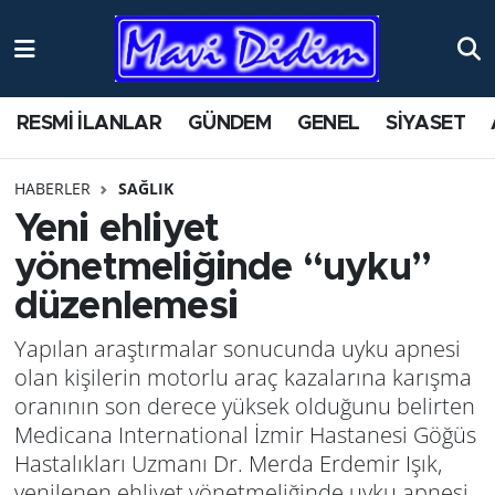
ANTİK YERLER
Nöbetçi Eczaneler
RESMİ İLANLAR
GÜNDEM
GENEL
SİYASET
ASAYİŞ
Hava Durumu
HABERLER
SAĞLIK
AYDIN
Namaz Vakitleri
Yeni ehliyet
BİLİM VE TEKNOLOJİ
Trafik Durumu
yönetmeliğinde “uyku”
düzenlemesi
ÇEVRE
Süper Lig Puan Durumu ve Fikstür
Yapılan araştırmalar sonucunda uyku apnesi
EĞİTİM
Tüm Manşetler
olan kişilerin motorlu araç kazalarına karışma
oranının son derece yüksek olduğunu belirten
EKONOMİ
Son Dakika Haberleri
Medicana International İzmir Hastanesi Göğüs
Hastalıkları Uzmanı Dr. Merda Erdemir Işık,
GENEL
Haber Arşivi
yenilenen ehliyet yönetmeliğinde uyku apnesi