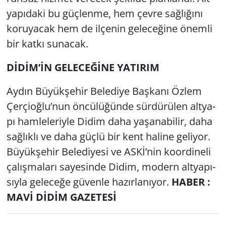
ya­pı­da­ki bu güç­len­me, hem çevre sağ­lı­ğı­nı
ko­ru­ya­cak hem de il­çe­nin ge­le­ce­ği­ne önem­li
bir katkı su­na­cak.
DİDİM’İN GE­LE­CEĞİNE YA­TI­RIM
Aydın Bü­yük­şe­hir Be­le­di­ye Baş­ka­nı Özlem
Çer­çi­oğ­lu’nun ön­cü­lü­ğün­de sür­dü­rü­len alt­ya­
pı ham­le­le­riy­le Didim daha ya­şa­na­bi­lir, daha
sağ­lık­lı ve daha güçlü bir kent ha­li­ne ge­li­yor.
Bü­yük­şe­hir Be­le­di­ye­si ve ASKİ’nin ko­or­di­ne­li
ça­lış­ma­la­rı sa­ye­sin­de Didim, mo­dern alt­ya­pı­
sıy­la ge­le­ce­ğe gü­ven­le ha­zır­la­nı­yor.
HABER :
MAVİ DİDİM GAZETESİ