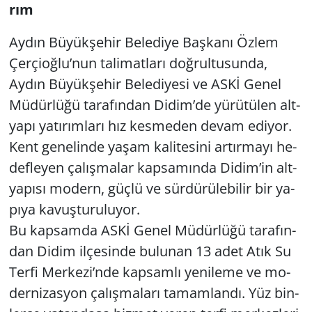
rım
Yerel
Aydın Bü­yük­şe­hir Be­le­di­ye Baş­ka­nı Özlem
Çer­çi­oğ­lu’nun ta­li­mat­la­rı doğ­rul­tu­sun­da,
Aydın Bü­yük­şe­hir Be­le­di­ye­si ve ASKİ Genel
Mü­dür­lü­ğü ta­ra­fın­dan Didim’de yü­rü­tü­len alt­
ya­pı ya­tı­rım­la­rı hız kes­me­den devam edi­yor.
Kent ge­ne­lin­de yaşam ka­li­te­si­ni ar­tır­ma­yı he­
def­le­yen ça­lış­ma­lar kap­sa­mın­da Didim’in alt­
ya­pı­sı mo­dern, güçlü ve sür­dü­rü­le­bi­lir bir ya­
pı­ya ka­vuş­tu­ru­lu­yor.
Bu kap­sam­da ASKİ Genel Mü­dür­lü­ğü ta­ra­fın­
dan Didim il­çe­sin­de bu­lu­nan 13 adet Atık Su
Terfi Mer­ke­zi’nde kap­sam­lı ye­ni­le­me ve mo­
der­ni­zas­yon ça­lış­ma­la­rı ta­mam­lan­dı. Yüz bin­