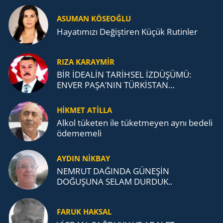
ASUMAN KÖSEOĞLU
Ha­ya­tı­mı­zı De­ğiş­ti­ren Küçük Ru­tin­ler
RIZA KARAYMIR
BİR İDEALİN TARİHSEL İZDÜŞÜMÜ:
ENVER PAŞA’NIN TÜRKİSTAN
MÜCADELESİ VE TÜRK DEVLETLERİ
TEŞKİLATI’NA UZANAN MİRASI
HİKMET ATİLLA
Alkol tü­ke­ten ile tü­ket­me­yen aynı be­de­li
öde­me­me­li
AYDIN NİKBAY
NEMRUT DAĞINDA GÜNEŞİN
DOĞUŞUNA SELAM DURDUK..
FARUK HAKSAL