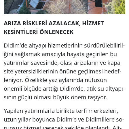
ARIZA RİSKLERİ AZA­LA­CAK, HİZMET
KESİNTİLERİ ÖN­LE­NECEK
Didim’de alt­ya­pı hiz­met­le­ri­nin sür­dü­rü­le­bi­lir­li­
ği­ni sağ­la­mak ama­cıy­la ha­ya­ta ge­çi­ri­len bu
ya­tı­rım­lar sa­ye­sin­de, olası arı­za­la­rın ve ka­pa­
si­te ye­ter­siz­lik­le­ri­nin önüne ge­çil­me­si he­def­
le­ni­yor. Özel­lik­le yaz ay­la­rın­da nü­fu­sun
önem­li öl­çü­de art­tı­ğı Didim’de, atık su alt­ya­pı­
sı­nın güçlü ol­ma­sı büyük önem ta­şı­yor.
Ya­pı­lan ya­tı­rım­lar­la bir­lik­te terfi mer­kez­le­ri,
uzun yıl­lar bo­yun­ca Didim’e ve Di­dim­li­le­re so­
run­suz hiz­met ve­recek şe­kil­de plan­lan­dı. Alt­