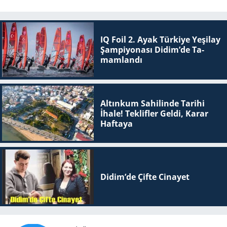
IQ Foil 2. Ayak Tür­ki­ye Ye­şi­lay
Şam­pi­yo­na­sı Didim’de Ta­
mam­lan­dı
Altınkum Sahilinde Tarihi
İhale! Teklifler Geldi, Karar
Haftaya
Didim’de Çifte Ci­na­yet