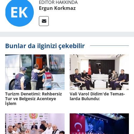
EDITÖR HAKKINDA
Ergun Korkmaz
Bunlar da ilginizi çekebilir
Tu­rizm De­ne­ti­mi: Reh­ber­siz
Vali Varol Didim'de Te­mas­
Tur ve Bel­ge­siz Acen­te­ye
lar­da Bu­lun­du:
İşlem