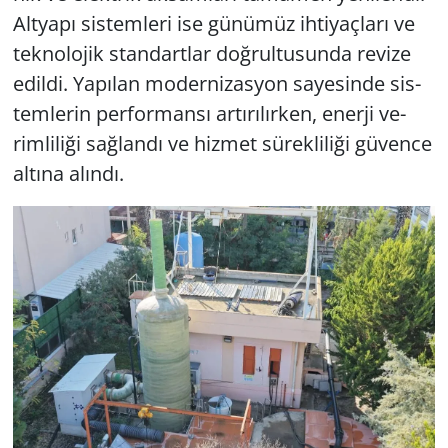
Alt­ya­pı sis­tem­le­ri ise gü­nü­müz ih­ti­yaç­la­rı ve
tek­no­lo­jik stan­dart­lar doğ­rul­tu­sun­da re­vi­ze
edil­di. Ya­pı­lan mo­der­ni­zas­yon sa­ye­sin­de sis­
tem­le­rin per­for­man­sı ar­tı­rı­lır­ken, ener­ji ve­
rim­li­li­ği sağ­lan­dı ve hiz­met sü­rek­li­li­ği gü­ven­ce
al­tı­na alın­dı.