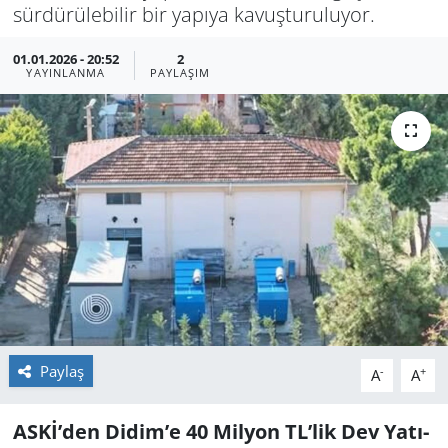
sür­dü­rü­le­bi­lir bir ya­pı­ya ka­vuş­tu­ru­lu­yor.
GÜNDEM
01.01.2026 - 20:52
2
YAYINLANMA
PAYLAŞIM
HABERDE İNSAN
KÜLTÜR SANAT
MAGAZİN
POLİTİKA
RESMİ İLANLAR
SAĞLIK
Paylaş
-
+
A
A
SİYASET
ASKİ’den Didim’e 40 Mil­yon TL’lik Dev Ya­tı­
SPOR