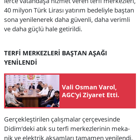
ler­ce va­tan­da­şa hiz­met veren terfi mer­kez­le­ri,
40 mil­yon Türk Li­ra­sı ya­tı­rım be­de­liy­le baş­tan
sona ye­ni­le­ne­rek daha gü­ven­li, daha ve­rim­li
ve daha güçlü hale ge­ti­ril­di.
TERFİ MER­KEZ­LERİ BAŞ­TAN AŞAĞI
YENİLENDİ
Vali Osman Varol,
AGC’yi Ziyaret Etti.
Ger­çek­leş­ti­ri­len ça­lış­ma­lar çer­çe­ve­sin­de
Didim’deki atık su terfi mer­kez­le­ri­nin me­ka­
nik ve elekt­rik ak­sam­la­rı ta­ma­men ye­ni­len­di.