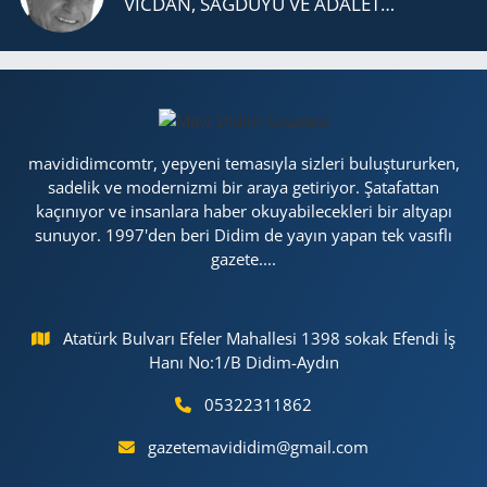
VİCDAN, SAĞ­DU­YU VE ADA­LET…
mavididimcomtr, yepyeni temasıyla sizleri buluştururken,
sadelik ve modernizmi bir araya getiriyor. Şatafattan
kaçınıyor ve insanlara haber okuyabilecekleri bir altyapı
sunuyor. 1997'den beri Didim de yayın yapan tek vasıflı
gazete....
Atatürk Bulvarı Efeler Mahallesi 1398 sokak Efendi İş
Hanı No:1/B Didim-Aydın
05322311862
gazetemavididim@gmail.com