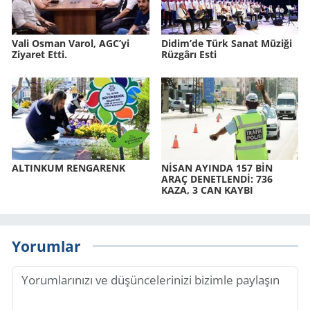
Vali Osman Varol, AGC’yi
Didim’de Türk Sanat Mü­zi­ği
Ziyaret Etti.
Rüz­gâ­rı Esti
AL­TIN­KUM REN­GA­RENK
NİSAN AYIN­DA 157 BİN
ARAÇ DE­NET­LENDİ: 736
KAZA, 3 CAN KAYBI
Yorumlar