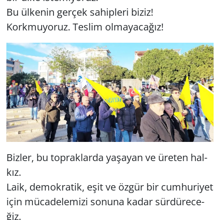
Bu ül­ke­nin ger­çek sa­hip­le­ri biziz!
Kork­mu­yo­ruz. Tes­lim ol­ma­ya­ca­ğız!
Biz­ler, bu top­rak­lar­da ya­şa­yan ve üre­ten hal­
kız.
Laik, de­mok­ra­tik, eşit ve özgür bir cum­hu­ri­yet
için mü­ca­de­le­mi­zi so­nu­na kadar sür­dü­re­ce­
ğiz.