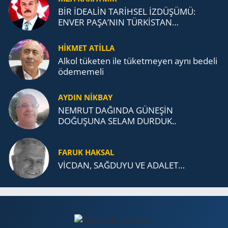
BİR İDEALİN TARİHSEL İZDÜŞÜMÜ:
ENVER PAŞA’NIN TÜRKİSTAN
MÜCADELESİ VE TÜRK DEVLETLERİ
TEŞKİLATI’NA UZANAN MİRASI
HİKMET ATİLLA
Alkol tü­ke­ten ile tü­ket­me­yen aynı be­de­li
öde­me­me­li
AYDIN NİKBAY
NEMRUT DAĞINDA GÜNEŞİN
DOĞUŞUNA SELAM DURDUK..
FARUK HAKSAL
VİCDAN, SAĞ­DU­YU VE ADA­LET…