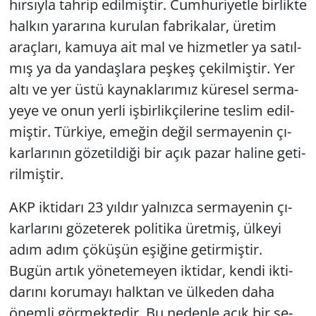
hır­sıy­la tah­rip edil­miş­tir. Cum­hu­ri­yet­le bir­lik­te
hal­kın ya­ra­rı­na ku­ru­lan fab­ri­ka­lar, üre­tim
araç­la­rı, ka­mu­ya ait mal ve hiz­met­ler ya sa­tıl­
mış ya da yan­daş­la­ra peş­keş çe­kil­miş­tir. Yer
altı ve yer üstü kay­nak­la­rı­mız kü­re­sel ser­ma­
ye­ye ve onun yerli iş­bir­lik­çi­le­ri­ne tes­lim edil­
miş­tir. Tür­ki­ye, eme­ğin değil ser­ma­ye­nin çı­
kar­la­rı­nın gö­ze­til­di­ği bir açık pazar ha­li­ne ge­ti­
ril­miş­tir.
AKP ik­ti­da­rı 23 yıl­dır yal­nız­ca ser­ma­ye­nin çı­
kar­la­rı­nı gö­ze­te­rek po­li­ti­ka üret­miş, ül­ke­yi
adım adım çö­kü­şün eşi­ği­ne ge­tir­miş­tir.
Bugün artık yö­ne­te­me­yen ik­ti­dar, kendi ik­ti­
da­rı­nı ko­ru­ma­yı halk­tan ve ül­ke­den daha
önem­li gör­mek­te­dir. Bu ne­den­le açık bir şe­