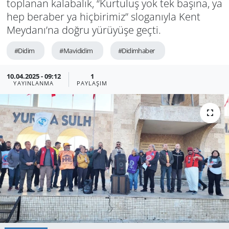
top­la­nan ka­la­ba­lık, “Kur­tu­luş yok tek ba­şı­na, ya
hep be­ra­ber ya hiç­bi­ri­miz” slo­ga­nıy­la Kent
GÜNDEM
Mey­da­nı’na doğru yü­rü­yü­şe geçti.
HABERDE İNSAN
#Didim
#Mavididim
#Didimhaber
KÜLTÜR SANAT
10.04.2025 - 09:12
1
YAYINLANMA
PAYLAŞIM
MAGAZİN
POLİTİKA
RESMİ İLANLAR
SAĞLIK
SİYASET
SPOR