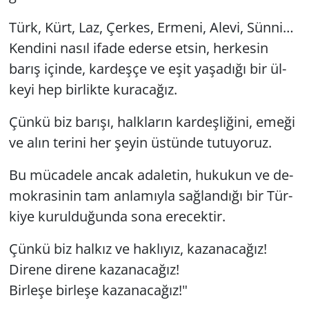
Türk, Kürt, Laz, Çer­kes, Er­me­ni, Alevi, Sünni…
Ken­di­ni nasıl ifade eder­se etsin, her­ke­sin
barış için­de, kar­deş­çe ve eşit ya­şa­dı­ğı bir ül­
ke­yi hep bir­lik­te ku­ra­ca­ğız.
Çünkü biz ba­rı­şı, halk­la­rın kar­deş­li­ği­ni, emeği
ve alın te­ri­ni her şeyin üs­tün­de tu­tu­yo­ruz.
Bu mü­ca­de­le ancak ada­le­tin, hu­ku­kun ve de­
mok­ra­si­nin tam an­la­mıy­la sağ­lan­dı­ğı bir Tür­
ki­ye ku­rul­du­ğun­da sona ere­cek­tir.
Çünkü biz hal­kız ve hak­lı­yız, ka­za­na­ca­ğız!
Di­re­ne di­re­ne ka­za­na­ca­ğız!
Bir­le­şe bir­le­şe ka­za­na­ca­ğız!"