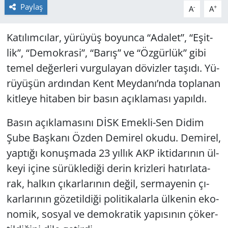
Paylaş
-
+
A
A
Yerel
Ka­tı­lım­cı­lar, yü­rü­yüş bo­yun­ca “Ada­let”, “Eşit­
lik”, “De­mok­ra­si”, “Barış” ve “Öz­gür­lük” gibi
temel de­ğer­le­ri vur­gu­la­yan dö­viz­ler ta­şı­dı. Yü­
rü­yü­şün ar­dın­dan Kent Mey­da­nı’nda top­la­nan
kit­le­ye hi­ta­ben bir basın açık­la­ma­sı ya­pıl­dı.
Basın açık­la­ma­sı­nı DİSK Emek­li-Sen Didim
Şube Baş­ka­nı Özden De­mi­rel okudu. De­mi­rel,
yap­tı­ğı ko­nuş­ma­da 23 yıl­lık AKP ik­ti­da­rı­nın ül­
ke­yi içine sü­rük­le­di­ği derin kriz­le­ri ha­tır­la­ta­
rak, hal­kın çı­kar­la­rı­nın değil, ser­ma­ye­nin çı­
kar­la­rı­nın gö­ze­til­di­ği po­li­ti­ka­lar­la ül­ke­nin eko­
no­mik, sos­yal ve de­mok­ra­tik ya­pı­sı­nın çö­ker­