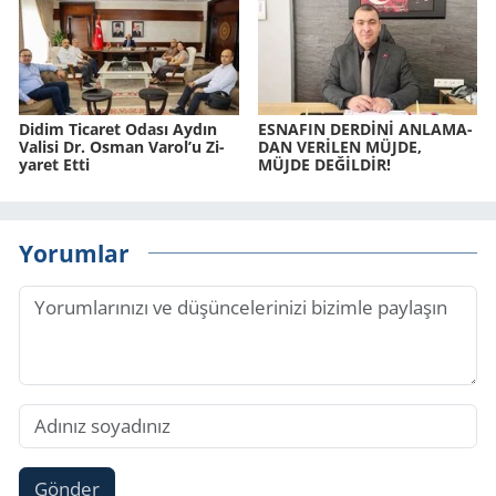
Didim Ti­ca­ret Odası Aydın
ES­NA­FIN DERDİNİ AN­LA­MA­
Va­li­si Dr. Osman Varol’u Zi­
DAN VERİLEN MÜJDE,
ya­ret Etti
MÜJDE DEĞİLDİR!
Yorumlar
Gönder