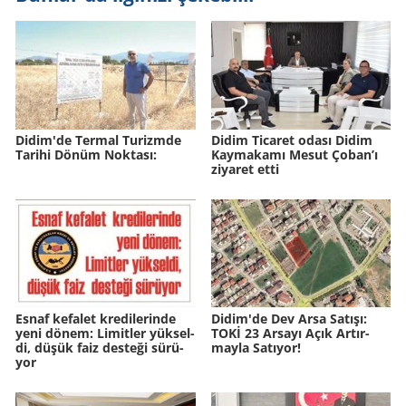
Didim'de Ter­mal Tu­rizm­de
Didim Ticaret odası Didim
Ta­ri­hi Dönüm Nok­ta­sı:
Kaymakamı Mesut Çoban’ı
ziyaret etti
Esnaf ke­fa­let kre­di­le­rin­de
Didim'de Dev Arsa Sa­tı­şı:
yeni dönem: Li­mit­ler yük­sel­
TOKİ 23 Ar­sa­yı Açık Ar­tır­
di, düşük faiz des­te­ği sü­rü­
may­la Sa­tı­yor!
yor