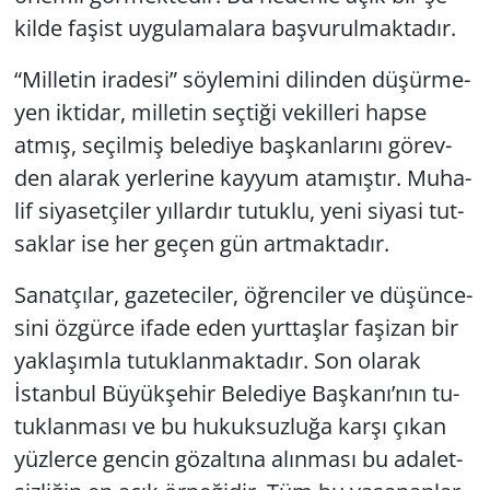
kil­de fa­şist uy­gu­la­ma­la­ra baş­vu­rul­mak­ta­dır.
“Mil­le­tin ira­de­si” söy­le­mi­ni di­lin­den dü­şür­me­
yen ik­ti­dar, mil­le­tin seç­ti­ği ve­kil­le­ri hapse
atmış, se­çil­miş be­le­di­ye baş­kan­la­rı­nı gö­rev­
den ala­rak yer­le­ri­ne kay­yum ata­mış­tır. Mu­ha­
lif si­ya­set­çi­ler yıl­lar­dır tu­tuk­lu, yeni si­ya­si tut­
sak­lar ise her geçen gün art­mak­ta­dır.
Sa­nat­çı­lar, ga­ze­te­ci­ler, öğ­ren­ci­ler ve dü­şün­ce­
si­ni öz­gür­ce ifade eden yurt­taş­lar fa­şi­zan bir
yak­la­şım­la tu­tuk­lan­mak­ta­dır. Son ola­rak
İstan­bul Bü­yük­şe­hir Be­le­di­ye Baş­ka­nı’nın tu­
tuk­lan­ma­sı ve bu hu­kuk­suz­lu­ğa karşı çıkan
yüz­ler­ce gen­cin gö­zal­tı­na alın­ma­sı bu ada­let­