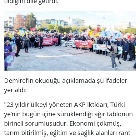
til­di­ği­ni dile ge­tir­di.
De­mi­rel’in oku­du­ğu açık­la­ma­da şu ifa­de­ler
yer aldı:
"23 yıl­dır ül­ke­yi yö­ne­ten AKP ik­ti­da­rı, Tür­ki­
ye’nin bugün içine sü­rük­len­di­ği ağır tab­lo­nun
bi­rin­cil so­rum­lu­su­dur. Eko­no­mi çök­müş,
tarım bi­ti­ril­miş, eği­tim ve sağ­lık alan­la­rı rant