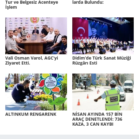
Tur ve Bel­ge­siz Acen­te­ye
lar­da Bu­lun­du:
İşlem
Vali Osman Varol, AGC’yi
Didim’de Türk Sanat Mü­zi­ği
Ziyaret Etti.
Rüz­gâ­rı Esti
AL­TIN­KUM REN­GA­RENK
NİSAN AYIN­DA 157 BİN
ARAÇ DE­NET­LENDİ: 736
KAZA, 3 CAN KAYBI