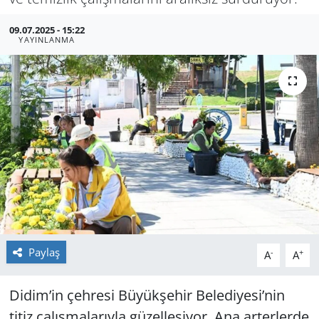
GÜNDEM
09.07.2025 - 15:22
YAYINLANMA
HABERDE İNSAN
KÜLTÜR SANAT
MAGAZİN
POLİTİKA
RESMİ İLANLAR
SAĞLIK
Paylaş
-
+
A
A
SİYASET
Didim’in çeh­re­si Bü­yük­şe­hir Be­le­di­ye­si’nin
titiz ça­lış­ma­la­rıy­la gü­zel­le­şi­yor. Ana ar­ter­ler­de
SPOR