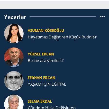
Yazarlar
ASUMAN KÖSEOĞLU
Ha­ya­tı­mı­zı De­ğiş­ti­ren Küçük Ru­tin­ler
YÜKSEL ERCAN
Biz ne ara yenildik?
FERHAN ERCAN
YAŞAM İÇİN EĞİTİM.
SELMA ERDAL
Gündem Hızla Değişirken