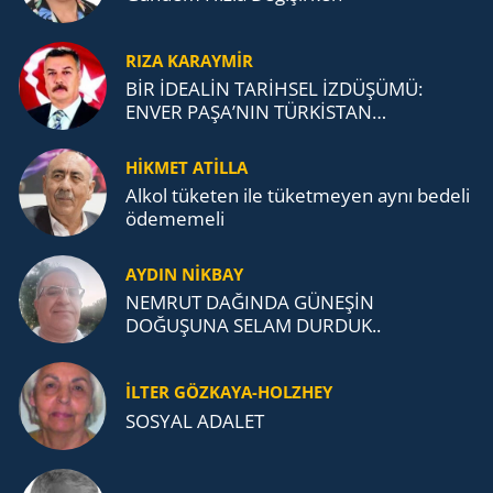
RIZA KARAYMIR
BİR İDEALİN TARİHSEL İZDÜŞÜMÜ:
ENVER PAŞA’NIN TÜRKİSTAN
MÜCADELESİ VE TÜRK DEVLETLERİ
TEŞKİLATI’NA UZANAN MİRASI
HİKMET ATİLLA
Alkol tü­ke­ten ile tü­ket­me­yen aynı be­de­li
öde­me­me­li
AYDIN NİKBAY
NEMRUT DAĞINDA GÜNEŞİN
DOĞUŞUNA SELAM DURDUK..
İLTER GÖZKAYA-HOLZHEY
SOSYAL ADALET