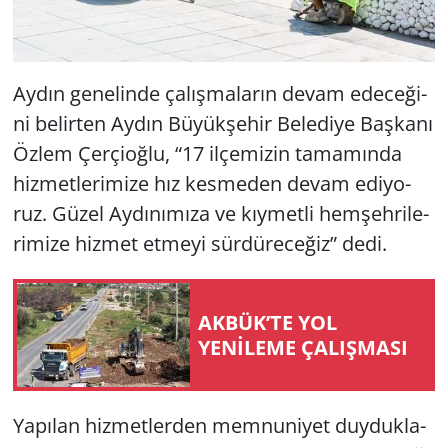
Aydın ge­ne­lin­de ça­lış­ma­la­rın devam ede­ce­ği­
ni be­lir­ten Aydın Bü­yük­şe­hir Be­le­di­ye Baş­ka­nı
Özlem Çer­çi­oğ­lu, “17 il­çe­mi­zin ta­ma­mın­da
hiz­met­le­ri­mi­ze hız kes­me­den devam edi­yo­
ruz. Güzel Ay­dı­nı­mı­za ve kıy­met­li hem­şeh­ri­le­
ri­mi­ze hiz­met et­me­yi sür­dü­re­ce­ğiz” dedi.
AKBÜK’TE YOL
YENİLEME ÇALIŞMASI
Ya­pı­lan hiz­met­ler­den mem­nu­ni­yet duy­duk­la­