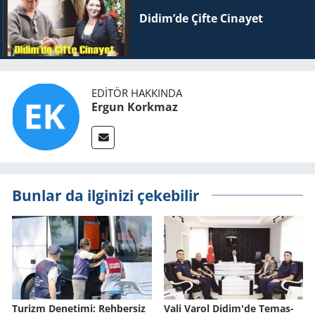
Didim’de Çifte Ci­na­yet
EDITÖR HAKKINDA
Ergun Korkmaz
Bunlar da ilginizi çekebilir
Tu­rizm De­ne­ti­mi: Reh­ber­siz
Vali Varol Didim'de Te­mas­