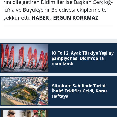
rı­nı dile ge­ti­ren Di­dim­li­ler ise Baş­kan Çer­çi­oğ­
lu’na ve Bü­yük­şe­hir Be­le­di­ye­si ekip­le­ri­ne te­
şek­kür etti.
HABER : ERGUN KORKMAZ
IQ Foil 2. Ayak Tür­ki­ye Ye­şi­lay
Şam­pi­yo­na­sı Didim’de Ta­
mam­lan­dı
Altınkum Sahilinde Tarihi
İhale! Teklifler Geldi, Karar
Haftaya