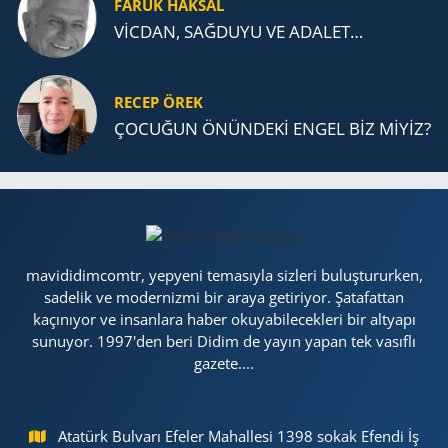
FARUK HAKSAL
VİCDAN, SAĞ­DU­YU VE ADA­LET…
RECEP ÖREK
ÇOCUĞUN ÖNÜNDEKİ ENGEL BİZ MİYİZ?
mavididimcomtr, yepyeni temasıyla sizleri buluştururken,
sadelik ve modernizmi bir araya getiriyor. Şatafattan
kaçınıyor ve insanlara haber okuyabilecekleri bir altyapı
sunuyor. 1997'den beri Didim de yayın yapan tek vasıflı
gazete....
Atatürk Bulvarı Efeler Mahallesi 1398 sokak Efendi İş