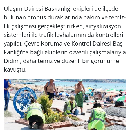
Ula­şım Da­ire­si Baş­kan­lı­ğı ekip­le­ri de il­çe­de
bu­lu­nan oto­büs du­rak­la­rın­da bakım ve te­miz­
lik ça­lış­ma­sı ger­çek­leş­ti­rir­ken, sin­ya­li­zas­yon
sis­tem­le­ri ile tra­fik lev­ha­la­rı­nın da kont­rol­le­ri
ya­pıl­dı. Çevre Ko­ru­ma ve Kont­rol Da­ire­si Baş­
kan­lı­ğı’na bağlı ekip­le­rin öz­ve­ri­li ça­lış­ma­la­rıy­la
Didim, daha temiz ve dü­zen­li bir gö­rü­nü­me
ka­vuş­tu.